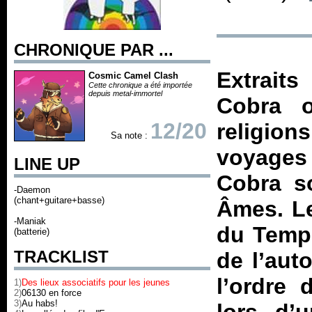
CHRONIQUE PAR ...
Extrait
Cosmic Camel Clash
Cette chronique a été importée
depuis metal-immortel
Cobra o
12/20
religio
Sa note :
voyages
LINE UP
Cobra so
-Daemon
(chant+guitare+basse)
Âmes. Le
-Maniak
du Templ
(batterie)
TRACKLIST
de l’aut
l’ordre 
1)
Des lieux associatifs pour les jeunes
2)
06130 en force
3)
Au habs!