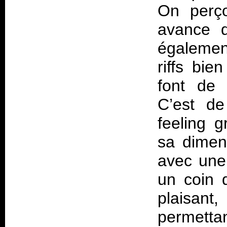
On perço
avance q
également
riffs bie
font de 
C’est de
feeling 
sa dimen
avec une
un coin d
plaisant
permettan