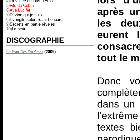
lors d’
4)
La vallée des fils d'Eros
5)
Fils de Cobra
après u
6)
Avé Lucifer
7)
Devine qui je suis
8)
Évangile selon Saint Loubard
les de
9)
Secrets en partie révélés
10)
La peur
eurent 
DISCOGRAPHIE
consacre
Le Pont Des Extrêmes
(2005)
tout le 
Donc vo
complète
dans un r
l’extrêm
textes bi
parodique