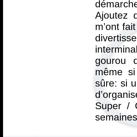
démarche 
Ajoutez 
m’ont fait
diverti
intermina
gourou d
même si 
sûre: si 
d’organi
Super / 
semaines 