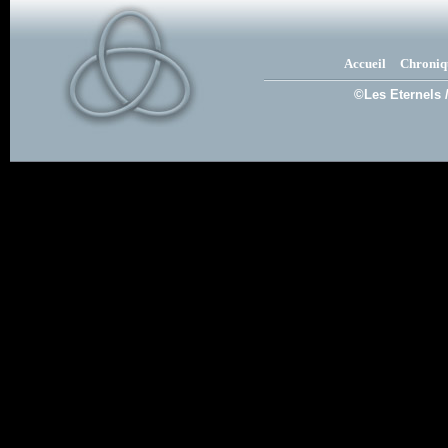
Accueil
Chroniq
©Les Eternels 