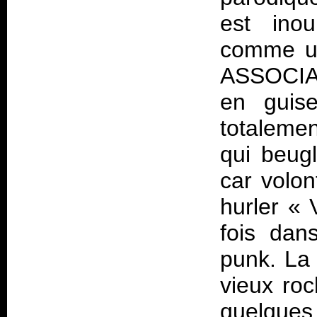
est inou
comme u
ASSOCIA
en guis
totalemen
qui beugl
car volon
hurler «
fois dan
punk. La 
vieux roc
quelques