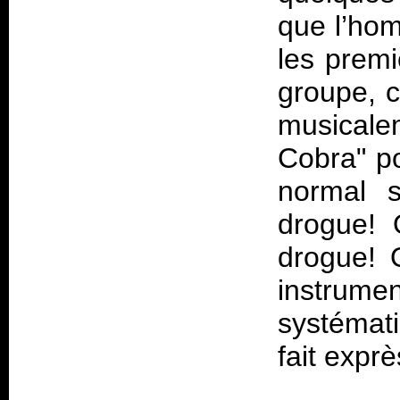
que l’ho
les premi
groupe, c
musicale
Cobra" po
normal 
drogue! 
drogue! 
instru
systémati