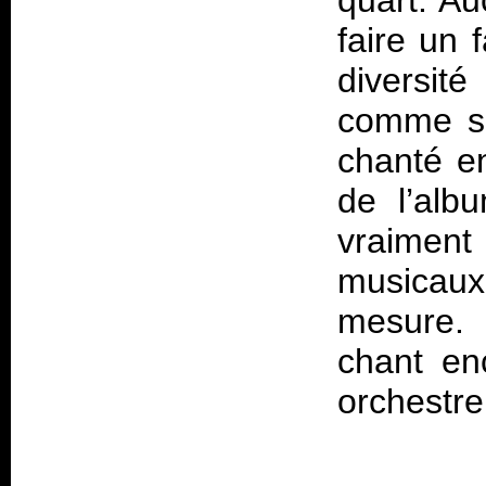
quart. Au
faire un 
diversité
comme sur
chanté en
de l’alb
vraiment
musicau
mesure. 
chant enc