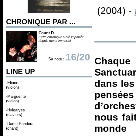
(2004) -
CHRONIQUE PAR ...
Count D
Cette chronique a été importée
depuis metal-immortel
16/20
Chaque
Sa note :
Sanctua
LINE UP
dans les
-Eliane
(violon)
pensée
-Marguerite
(violon)
d’orche
-Hylgaryss
nous fai
(claviers)
-Dame Pandora
monde d
(chant)