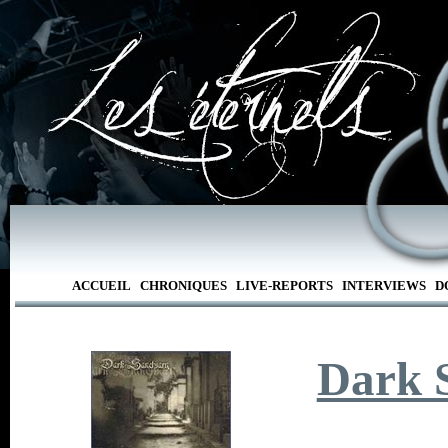
ACCUEIL
CHRONIQUES
LIVE-REPORTS
INTERVIEWS
D
Dark 