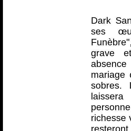
Dark San
ses œuv
Funèbre",
grave e
absence 
mariage 
sobres.
laisser
personne
richesse 
resteront