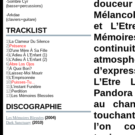
douceur
-Sombre Cyr
(basse+percussions)
Mélanco
-Arkdae
(claviers+guitare)
et
L’Et
TRACKLIST
Mémoir
1)
La Clameur Du Silence
continui
2)
Présence
3)
D'une Mère À Sa Fille
4)
L'Adieu À L'Enfant (1)
atmosp
5)
L'Adieu À L'Enfant (2)
6)
Abre Los Ojos
d’expre
7)
À Quoi Bon?
8)
Laissez-Moi Mourir
9)
L'Emprisonnée
L’Etre 
10)
Puisses-Tu...
11)
L'instant Funèbre
Pandora 
12)
Perdition
13)
Les Mémoires Blessées
au chan
DISCOGRAPHIE
touchant 
Les Mémoires Blessées
(2004)
Dark Sanctuary
(2010)
l’on c