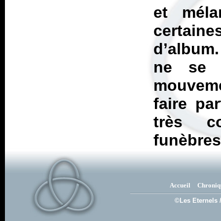
et méla
certaine
d’album.
ne se 
mouveme
faire pa
très c
funèbres
Accueil
Chroniq
©Les Eternels 