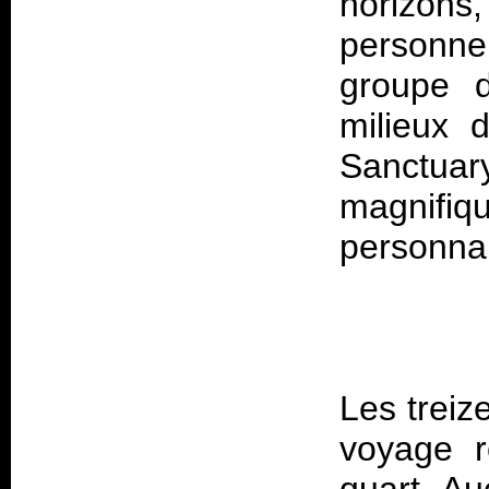
horizons
personne
groupe d
milieux d
Sanctua
magnifiq
Les treiz
voyage r