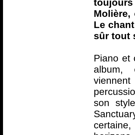
toujour
Molière, 
Le chant 
sûr tout
Piano et 
album, 
viennen
percussi
son styl
Sanctuar
certaine