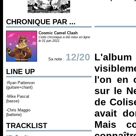
CHRONIQUE PAR ...
Cosmic Camel Clash
Cette chronique a été mise en ligne
le 01 juin 2021
12/20
L'alb
Sa note :
visible
LINE UP
l'on en 
-Ryan Patterson
(guitare+chant)
sur le N
-Mike Pascal
de Colis
(basse)
-Chris Maggio
avait do
(batterie)
Mais c
TRACKLIST
connaît