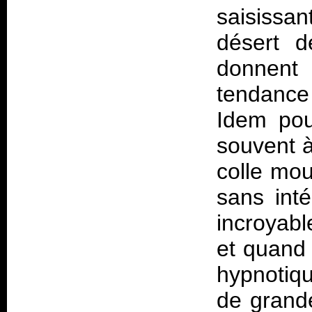
saisissa
désert d
donnent
tendance 
Idem pour
souvent à 
colle mou
sans int
incroyab
et quand 
hypnotiq
de grande