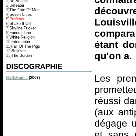
1)
No Benefit
2)
Defeater
découv
3)
The Fate Of Men
4)
Seven Cities
5)
Profetas
Louisvi
6)
Shake It Off
7)
Skyline Fucker
compara
8)
Funeral Line
9)
White Religion
étant do
10)
Interceptor
11)
Fall Of The Pigs
12)
Believer
qu'on a.
13)
The Burden
DISCOGRAPHIE
Les pre
No Salvation
(2007)
prometteu
réussi da
(aux ant
dégage u
et sans 