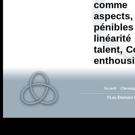
comme m
aspects,
pénible
linéari
talent, 
enthousi
Accueil
Chroniq
©Les Eternels 