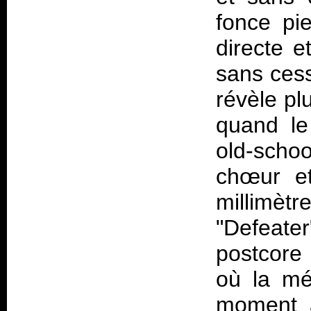
fonce pi
directe e
sans cess
révèle pl
quand le
old-scho
chœur et
millimètr
"Defeate
postcore
où la mé
moment a