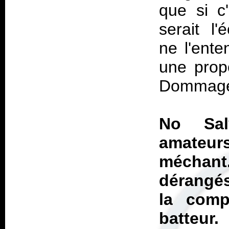
que si c
serait l
ne l'ente
une propo
Dommag
No Salv
amateur
méchant
dérangés
la comp
batteur.