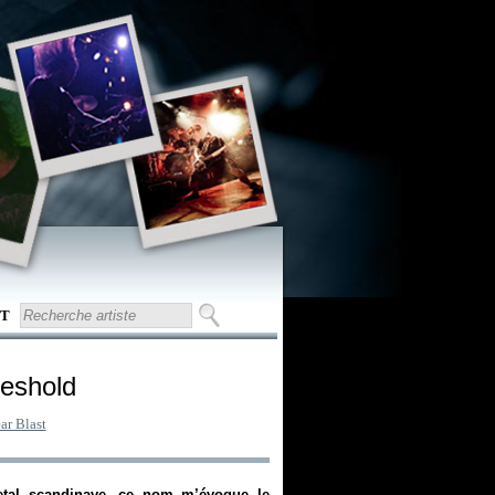
T
reshold
ar Blast
al scandinave, ce nom m’évoque le