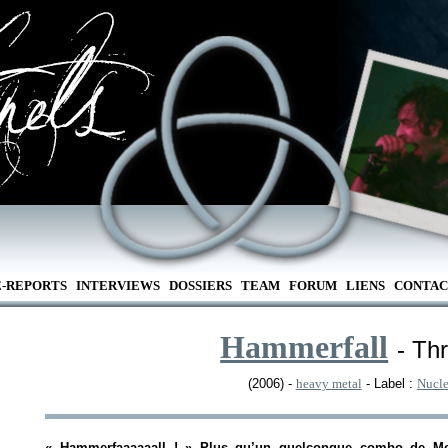
E-REPORTS
INTERVIEWS
DOSSIERS
TEAM
FORUM
LIENS
CONTAC
Hammerfall
- Th
(2006) -
heavy metal
- Label :
Nucle
«
Hammerfaaaaaall
! » Plus qu’un quelconque combo de Met