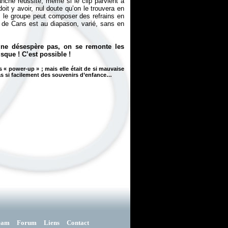
ranche réussite, même si le clip parvient à
 doit y avoir, nul doute qu’on le trouvera en
i, le groupe peut composer des refrains en
t de Cans est au diapason, varié, sans en
n ne désespère pas, on se remonte les
sque ! C’est possible !
s «
power-up
» ; mais elle était de si mauvaise
pas si facilement des souvenirs d’enfance…
eam
Forum
Liens
Contact