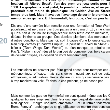
beat’em all Altered Beast*, l’un des premiers jeux sortis pour
1980. Le graphisme était pâlot, la jouabilité médiocre, et ne pa
procurait bien moins de plaisir que les Golden Axe ou Streets
temps plus tard. Mais il avait eu l’avantage de sortir le premier, 
mémoire des gamers. Et Hammerfall, le groupe, c’est un peu la 
tée
Dix ans d’une carrière bien remplie pour une formation of True Warr
populaire… et ne casse pas trois pattes à un canard. Et ça ne ch
qui n’a rien d’une bouse intergalactique mais reste assez médiocre,
défauts inhérents au groupe. Ces derniers plombent des morceaux q
20
d’autres conditions. Mais pas ici, soit à cause d’une longueur exce
bien trop carrées ("Shadow Empire", le poussif "Carved In Stone")
bière » ("Dark Wings, Dark Words") ou d’un manque de refrains per
Pac"). "Rebel Inside" réussit le pari osé de combiner ces trois care
Les musiciens ne peuvent pas faire grand-chose pour rattraper ces 
métronomique, efficace, mais sans génie ; quant aux soli de guitar
effroyables, ni admirables. Reste Monsieur Cans qui se démène pas 
Mais comme les gars de Hammerfall ne sont quand même pas les Cha
quelques bonnes surprises dans leur ouvrage. Lequel démarre plutôt
bien agencé – malgré une intro lamentable – et un refrain fédérate
Burns Forever", archétype du single efficace, se montre plus concluant