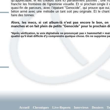
qu’appréciable, et les chœurs sont ici parfaitement justifiés ; une f
franchir les frontières de l'ignominie visuelle. Et si prochain single il
quasi-fin de parcours, avec l’épatant "Genocide", qui prouve que ou
béton armé avec une mélodie un tant soit peu originale. Et le chan
faire des tonnes.
Alors, les mecs, si cet album-là n’est pas encore le bon, o
manches et on fait plein de petits "Genocide" pour le prochain di
*Après vérification, la voix digitalisée ne prononçait pas «
hammerfall
» mai
qualité qu’il était difficile d’y comprendre quelque chose. On ne supprime 
Accueil
Chroniques
Live-Reports
Interviews
Dossiers
T