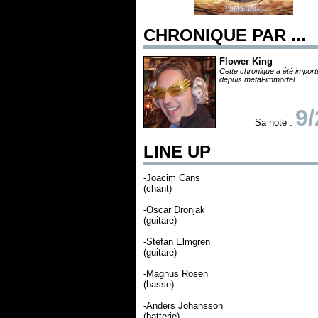
CHRONIQUE PAR ...
Flower King
Cette chronique a été impor
depuis metal-immortel
9/
Sa note :
LINE UP
-Joacim Cans
(chant)
-Oscar Dronjak
(guitare)
-Stefan Elmgren
(guitare)
-Magnus Rosen
(basse)
-Anders Johansson
(batterie)