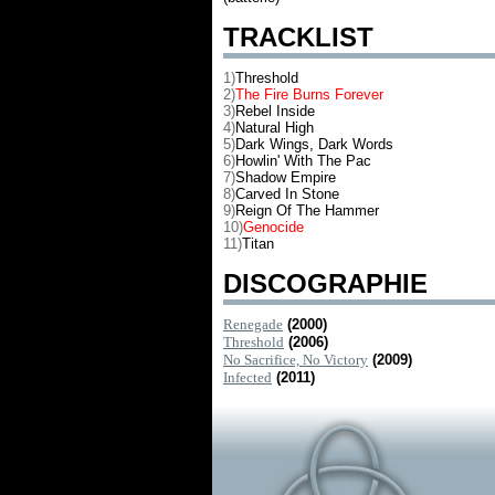
TRACKLIST
1)
Threshold
2)
The Fire Burns Forever
3)
Rebel Inside
4)
Natural High
5)
Dark Wings, Dark Words
6)
Howlin' With The Pac
7)
Shadow Empire
8)
Carved In Stone
9)
Reign Of The Hammer
10)
Genocide
11)
Titan
DISCOGRAPHIE
Renegade
(2000)
Threshold
(2006)
No Sacrifice, No Victory
(2009)
Infected
(2011)