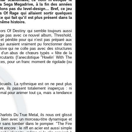
 la Sega Megadrive, à la fin des années
rlons pas du level-design… Bref, ce jeu
 Of Rage qui allaient sortir quelques
ce qui fait qu’il est plus présent dans la
même histoire.
iors Of Destiny qui semble toujours aussi
ange pas avec ce nouvel album,
Threshold
,
 et pénible pour qui n’est pas préparé aux
ui auraient vraiment pu fonctionner dans
ssive qui ne colle pas avec des structures
, d’un abus de chœurs typés « fête de la
cutants (l’anecdotique "Howlin’ With The
nces, pour un franc moment de rigolade (ou
écueils. La rythmique est on ne peut plus
e, ils passent totalement inaperçus : ni
mal pour animer tout ça, mais a tendance
rlots Du True Metal, ils nous ont glissé
 bien avec un morceau-titre dynamique et
ur sans tomber dans le pompier. "The Fire
 encore : le riff en acier est aussi simple