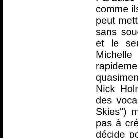
comme ils
peut mett
sans souc
et le se
Michelle
rapideme
quasimen
Nick Hol
des voca
Skies") m
pas à cré
décide p