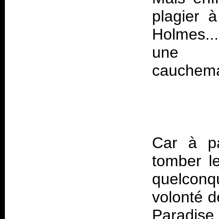
plagier 
Holmes..
une d
Car à pa
tomber l
quelconq
volonté d
Paradise