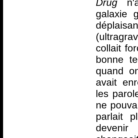
Drug
n'al
galaxie g
déplaisa
(ultragra
collait f
bonne te
quand on
avait enr
les parol
ne pouvai
parlait p
devenir