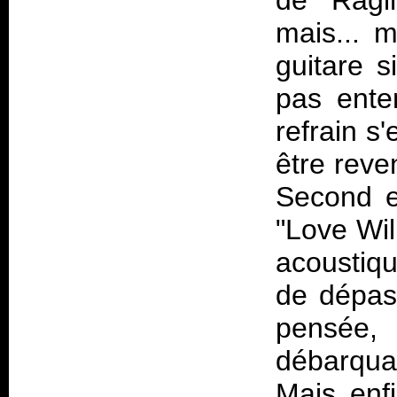
de "Ragin
mais... 
guitare s
pas ente
refrain s'
être rev
Second
"Love Wil
acoustiq
de dépass
pensée, 
débarqua
Mais enf