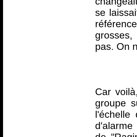
changeait
se laissa
référenc
grosses, 
Car voil
groupe s
l'échell
d'alarme 