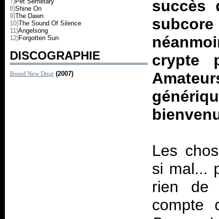
succès 
7)
Pet Semetary
8)
Shine On
9)
The Dawn
subcore 
10)
The Sound Of Silence
11)
Angelsong
néanmoi
12)
Forgotten Sun
DISCOGRAPHIE
crypte 
Amateu
Brand New Drug
(2007)
génériq
bienvenu
Les chos
si mal...
rien de 
compte 