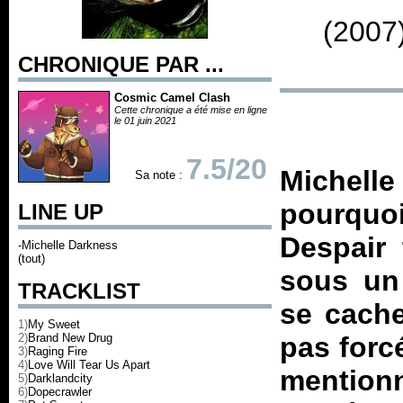
(2007
CHRONIQUE PAR ...
Cosmic Camel Clash
Cette chronique a été mise en ligne
le 01 juin 2021
7.5/20
Michell
Sa note :
pourqu
LINE UP
Despair 
-Michelle Darkness
(tout)
sous un
TRACKLIST
se cache
1)
My Sweet
2)
Brand New Drug
pas forc
3)
Raging Fire
4)
Love Will Tear Us Apart
mention
5)
Darklandcity
6)
Dopecrawler