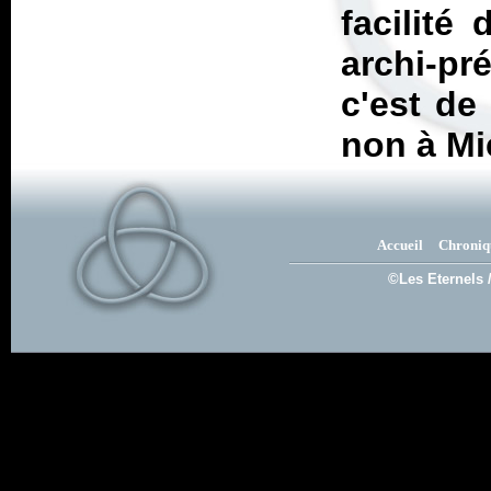
facilité
archi-pr
c'est de 
non à Mi
Accueil
Chroniq
©Les Eternels 