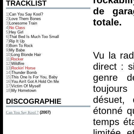
rockabil
TRACKLIST
de gara
1)
Can You Say Kool?
2)
Love Them Bones
totale.
3)
Lonesome Train
4)
No Class
5)
Hey Girl
6)
That Bed Is Much Too Small
7)
Rip It Up
8)
Born To Rock
9)
My Babe
Vu la rad
10)
Long Blonde Hair
11)
Rocker
direct : 
12)
Wildfire
13)
Rockin' Horse
14)
Thunder Bomb
genre d
15)
This One Is For You, Baby
16)
You Ain't Got A Hold On Me
toujours 
17)
Victim Of Myself
18)
My Hometown
désuet,
DISCOGRAPHIE
étonné qu
Can You Say Kool ?
(2007)
temps ét
limitée e