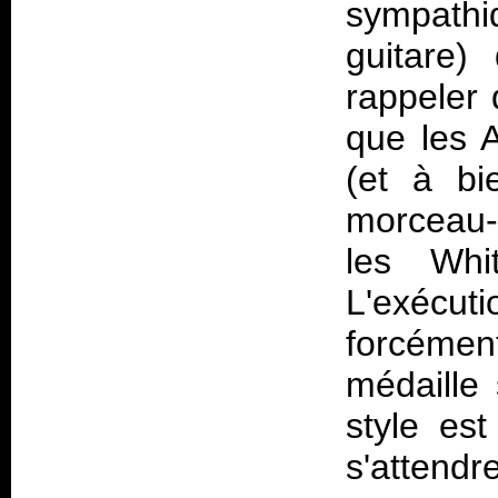
sympathi
guitare)
rappeler
que les A
(et à bie
morceau-
les Whi
L'exécuti
forcément
médaille
style est
s'atten