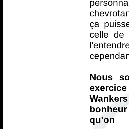
personn
chevrotan
ça puisse
celle de
l'entend
cependant
Nous s
exercice
Wankers
bonheur
qu'on