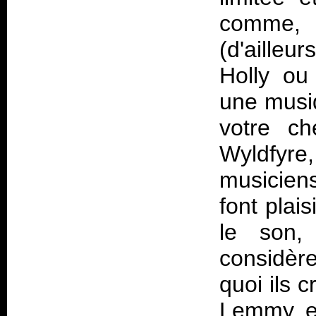
comme, 
(d'ailleu
Holly ou
une musi
votre ch
Wyldfyr
musiciens
font plai
le son, 
considèr
quoi ils 
Lemmy et