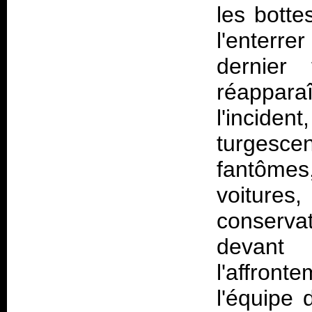
les botte
l'enterr
dernier
réappara
l'incide
turgescen
fantôme
voitures
conserva
devant
l'affront
l'équipe 