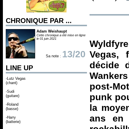
CHRONIQUE PAR ...
Adam Weishaupt
Cette chronique a été mise en ligne
le 01 juin 2021
Wyldfyre,
13/20
Vegas, 
Sa note :
décide d
LINE UP
Wankers 
-Lutz Vegas
(chant)
post-Mo
-Sudi
punk pou
(guitare)
-Roland
la moyen
(basse)
ans en a
-Harry
(batterie)