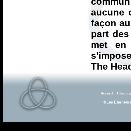
communic
aucune o
façon au
part des
met en
s'impose
The Head
Accueil
Chroniq
©Les Eternels 