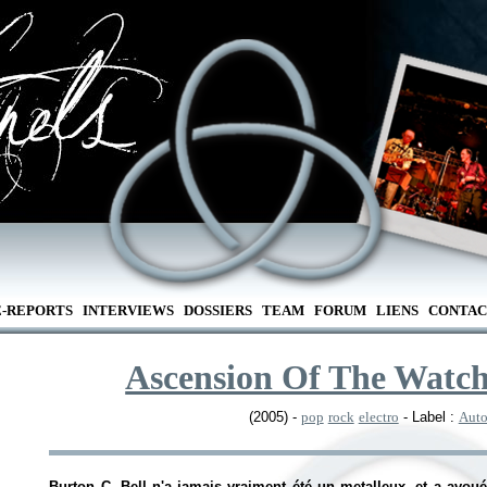
E-REPORTS
INTERVIEWS
DOSSIERS
TEAM
FORUM
LIENS
CONTAC
Ascension Of The Watch
(2005) -
pop
rock
electro
- Label :
Auto
Burton C. Bell n'a jamais vraiment été un metalleux, et a avoué