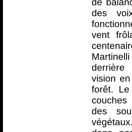
de balan
des voi
fonction
vent frô
centenai
Martinell
derrière
vision e
forêt. Le
couches 
des souc
végétaux.