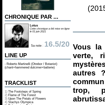
(201
CHRONIQUE PAR ...
Lotus
Cette chronique a été mise en ligne
le 01 juin 2021
16.5/20
Vous la 
Sa note :
verte, 
LINE UP
mystères
- Roberto Martinelli (Otrebor / Botanist)
(chant+hammered dulcimer+batterie)
autres 
commun 
TRACKLIST
trop, 
1)
The Footsteps of Spring
2)
Flame of The Forest
abrutis
3)
Upon The Petals of Flowers
4)
Stachys Olympica