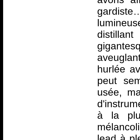
gardiste
lumineus
distill
gigantesq
aveuglan
hurlée av
peut sem
usée, ma
d'instrum
à la pl
mélancol
lead à pl