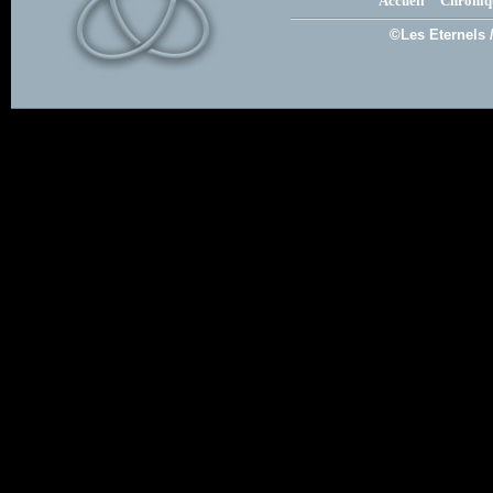
Accueil
Chroniq
©Les Eternels 