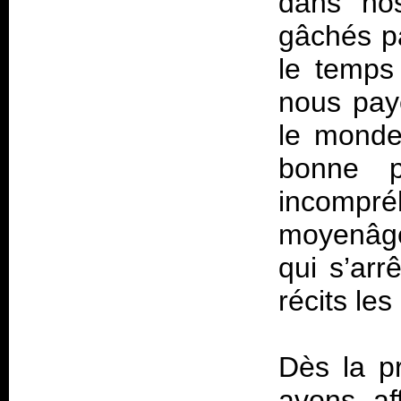
dans nos
gâchés pa
le temps
nous paye
le monde
bonne p
incomp
moyenâge
qui s’arr
récits les
Dès la pr
avons af