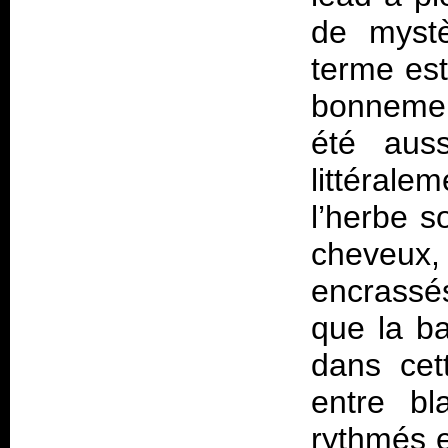
de mystè
terme est
bonnemen
été auss
littérale
l’herbe s
cheveux,
encrassés
que la ba
dans cet
entre bl
rythmés e