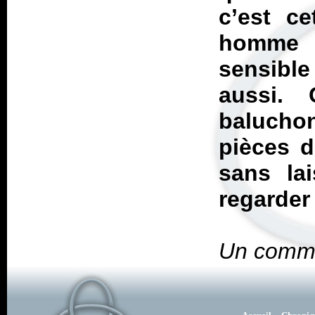
c’est c
homme t
sensibl
aussi.
baluchon
pièces d
sans la
regarder
Un comme