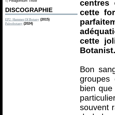
centres
5)
Pelagornium Triste
DISCOGRAPHIE
cette fo
parfait
EP2: Hammer Of Botany
(2015)
Paleobotany
(2024)
adéquati
cette jo
Botanist
Bon sang
groupes d
bien que 
particul
souvent r