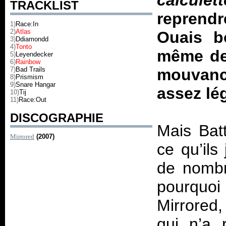
calcul
TRACKLIST
reprend
1)
Race:In
2)
Atlas
Ouais b
3)
Ddiamondd
4)
Tonto
même de 
5)
Leyendecker
6)
Rainbow
7)
Bad Trails
mouvan
8)
Prismism
9)
Snare Hangar
assez lé
10)
Tij
11)
Race:Out
DISCOGRAPHIE
Mais Batt
Mirrored
(2007)
ce qu’ils
de nombre
pourquo
Mirrored
qui n’a 