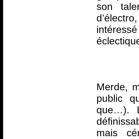
son tale
d’électr
intéres
Merde, m
public q
que…). L
définiss
mais cé