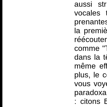
aussi st
vocales 
prenante
la premi
réécouter
comme "To
dans la t
même eff
plus, le 
vous voy
paradoxal
: citons 