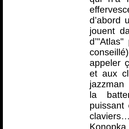
efferves
d’abord 
jouent da
d’"Atlas"
conseillé
appeler 
et aux cl
jazzman 
la batt
puissant
claviers…
Konopka,