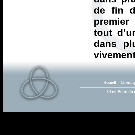
de fin d
premier 
tout d’u
dans pl
vivement
Accueil
Chroniq
©Les Eternels 