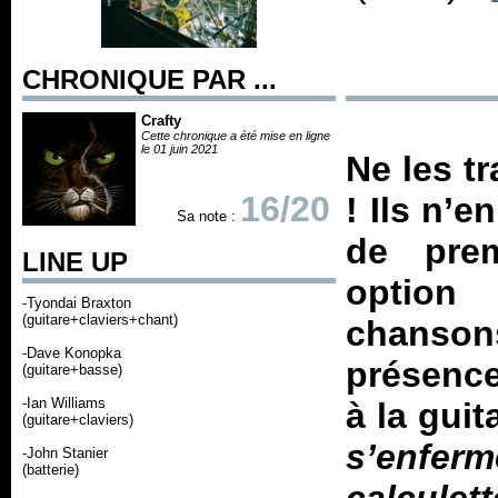
CHRONIQUE PAR ...
Crafty
Cette chronique a été mise en ligne
le 01 juin 2021
Ne les t
16/20
! Ils n’e
Sa note :
de prem
LINE UP
option
-Tyondai Braxton
(guitare+claviers+chant)
chansons
-Dave Konopka
présence
(guitare+basse)
-Ian Williams
à la guit
(guitare+claviers)
s’enfer
-John Stanier
(batterie)