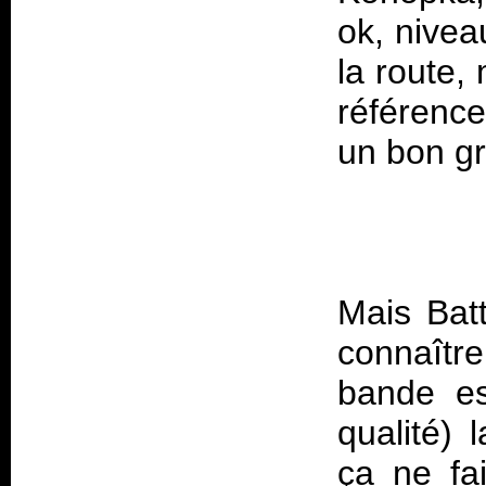
ok, nivea
la route,
référence
Mais Batt
connaître
bande es
qualité)
ça ne fa