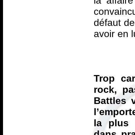
là affai
convainc
défaut de
Trop car
rock, pa
Battles 
l’emport
la plus 
dans pra