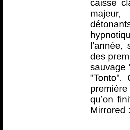
caisse cl
majeur, 
détona
hypnotiq
l’année, s
des premi
sauvage "
"Tonto".
première 
qu’on fin
Mirrored