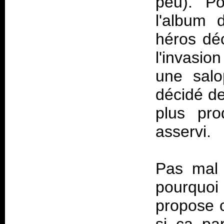
peu). Po
l'album 
héros déc
l'invasio
une salo
décidé de
plus pro
asservi.
Pas mal 
pourquoi
propose c