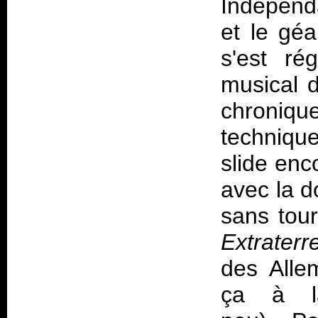
Independ
et le gé
s'est ré
musical d
chroniqu
technique
slide en
avec la d
sans tou
Extraterr
des All
ça à l