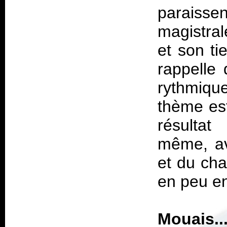
paraissen
magistral
et son ti
rappelle 
rythmique
thème est
résulta
même, av
et du cha
en peu en
Mouais..