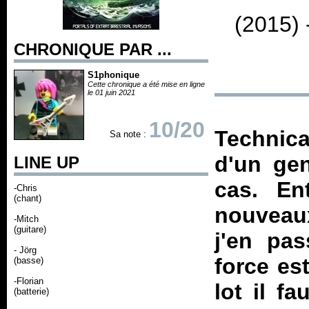
(2015) 
CHRONIQUE PAR ...
S1phonique
Cette chronique a été mise en ligne
le 01 juin 2021
10/20
Technica
Sa note :
d'un gen
LINE UP
cas. En
-Chris
(chant)
nouvea
-Mitch
(guitare)
j'en pa
- Jörg
force es
(basse)
-Florian
lot il f
(batterie)