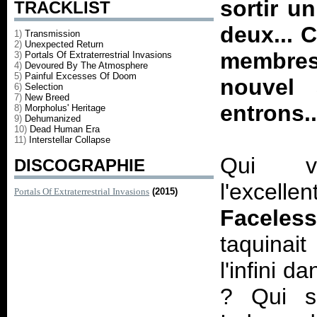
sortir u
TRACKLIST
deux... C
1)
Transmission
2)
Unexpected Return
membres
3)
Portals Of Extraterrestrial Invasions
4)
Devoured By The Atmosphere
5)
Painful Excesses Of Doom
nouvel 
6)
Selection
7)
New Breed
entrons.
8)
Morpholus' Heritage
9)
Dehumanized
10)
Dead Human Era
11)
Interstellar Collapse
Qui v
DISCOGRAPHIE
l'excell
Portals Of Extraterrestrial Invasions
(2015)
Faceles
taquinai
l'infini d
? Qui s