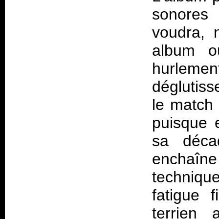
sonores
voudra, 
album o
hurlem
déglutis
le match 
puisque 
sa déca
enchaî
technique
fatigue 
terrien 