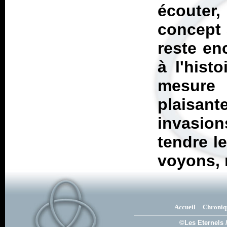
écouter,
concept 
reste en
à l'hist
mesure 
plaisant
invasions
tendre le
voyons, 
Accueil
Chroniq
©Les Eternels 