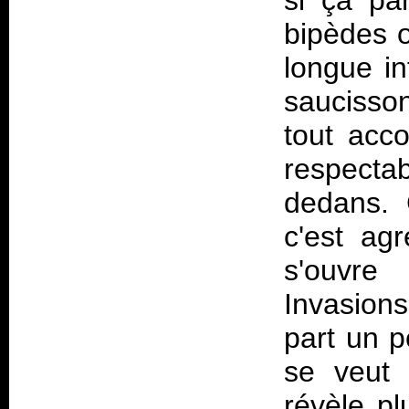
si ça pa
bipèdes o
longue in
saucisson
tout acc
respect
dedans. 
c'est ag
s'ouvre 
Invasions
part un 
se veut 
révèle pl