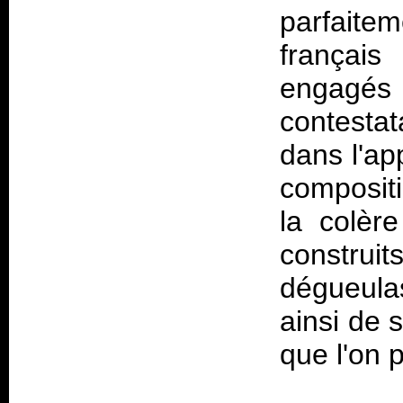
parfaite
français
engagé
contesta
dans l'ap
compositi
la colèr
construit
dégueulas
ainsi de s
que l'on p