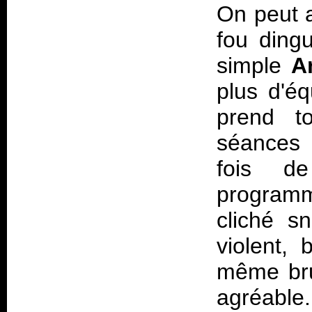
On peut a
fou ding
simple
A
plus d'é
prend t
séances 
fois d
programm
cliché sn
violent, 
même brui
agréable.