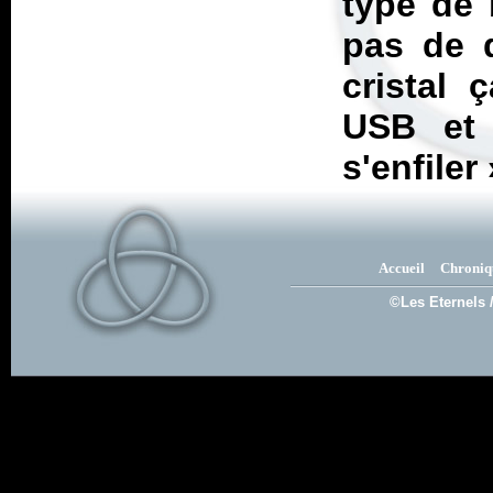
type de 
pas de d
cristal 
USB et 
s'enfiler
Accueil
Chroniq
©Les Eternels 