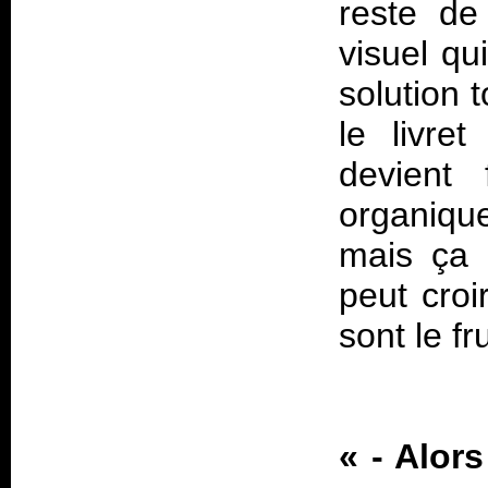
reste de
visuel qu
solution t
le livre
devient
organiqu
mais ça 
peut croi
sont le fr
«
- Alor