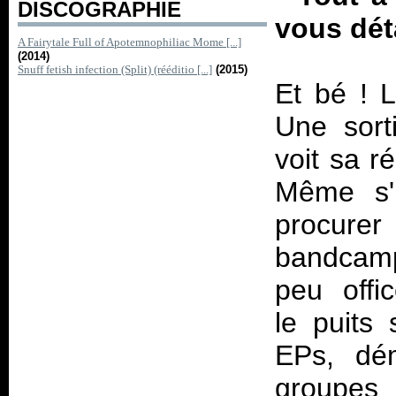
DISCOGRAPHIE
vous déta
A Fairytale Full of Apotemnophiliac Mome [...]
(2014)
Snuff fetish infection (Split) (rééditio [...]
(2015)
Et bé ! 
Une sort
voit sa r
Même s'i
procure
bandcamp
peu offi
le puits 
EPs, dém
groupes 