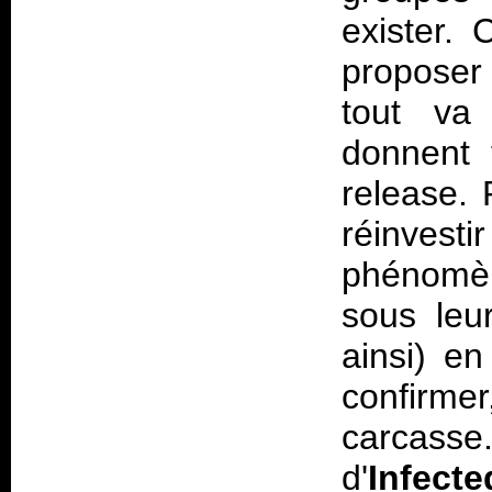
exister. 
proposer 
tout va 
donnent 
release. 
réinves
phénomèn
sous leur
ainsi) en
confirmer
carcass
d'
Infect