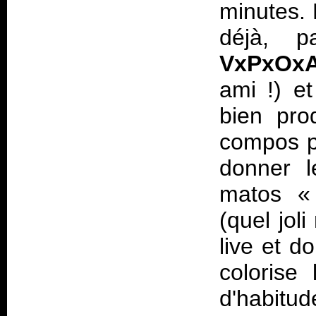
minutes.
déjà, pa
VxPxOx
ami !) et
bien pro
compos pe
donner l
matos 
(quel jol
live et d
colorise 
d'habitu