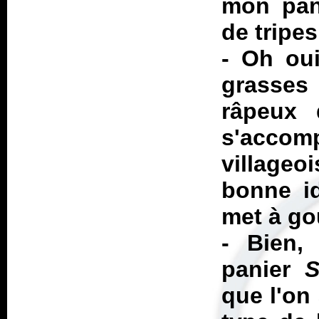
mon pani
de tripe
- Oh oui
grasses
râpeux 
s'acco
villageo
bonne i
met à go
- Bien,
panier
S
que l'on 