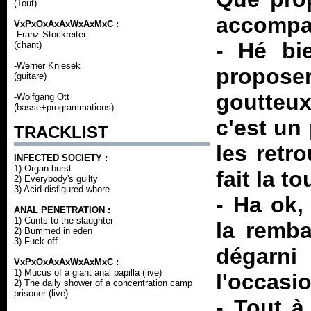
(Tout)
accompag
VxPxOxAxAxWxAxMxC :
-Franz Stockreiter
- Hé bi
(chant)
-Werner Kniesek
propose
(guitare)
goutteu
-Wolfgang Ott
(basse+programmations)
c'est un 
TRACKLIST
les retr
INFECTED SOCIETY :
1) Organ burst
fait la 
2) Everybody's guilty
3) Acid-disfigured whore
- Ha ok
ANAL PENETRATION :
1) Cunts to the slaughter
la remba
2) Bummed in eden
3) Fuck off
dégarn
VxPxOxAxAxWxAxMxC :
1) Mucus of a giant anal papilla (live)
l'occasi
2) The daily shower of a concentration camp
prisoner (live)
- Tout à