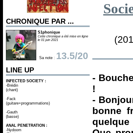
Soci
CHRONIQUE PAR ...
S1phonique
(201
Cette chronique a été mise en ligne
le 01 juin 2021
13.5/20
Sa note :
LINE UP
- Boucher
INFECTED SOCIETY :
-Brédin
!
(chant)
- Bonjou
-Fack
(guitare+programmations)
bonne fr
-Gauth
(basse)
quelque
ANAL PENETRATION :
Que pro
-Nydoom