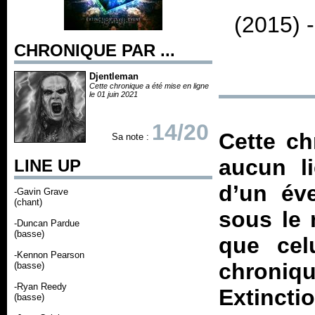
(2015) 
CHRONIQUE PAR ...
Djentleman
Cette chronique a été mise en ligne
le 01 juin 2021
14/20
Cette ch
Sa note :
aucun l
LINE UP
d’un év
-Gavin Grave
(chant)
sous le
-Duncan Pardue
(basse)
que cel
-Kennon Pearson
chroniq
(basse)
-Ryan Reedy
Extinc
(basse)