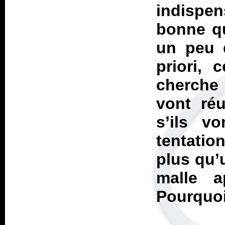
indispe
bonne qu
un peu 
priori, 
cherche 
vont réu
s’ils v
tentation
plus qu’u
malle a
Pourquoi