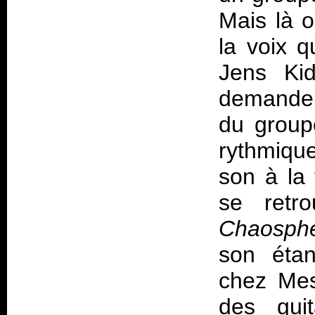
Mais là o
la voix q
Jens Ki
demander 
du group
rythmiqu
son à la 
se retr
Chaosph
son éta
chez Mes
des gui