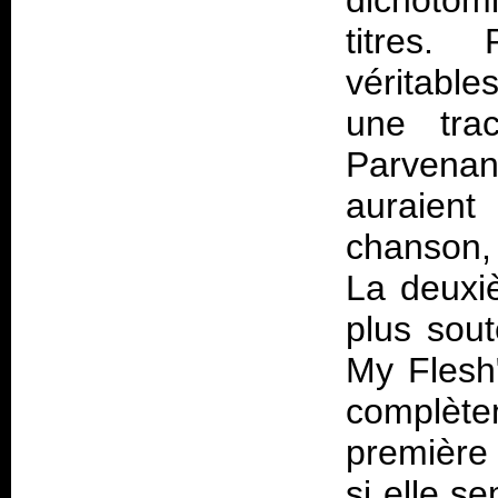
dichotom
titres.
véritable
une trac
Parvenant
auraie
chanson, 
La deuxi
plus sou
My Flesh"
complète
première
si elle s