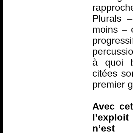
rapproch
Plurals
–
moins – 
progres
percussio
à quoi b
citées so
premier 
Avec cet
l’exploi
n’est 