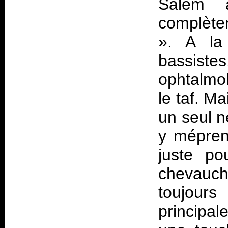
Salem 
complète
». A la
bassiste
ophtalmol
le taf. M
un seul n
y mépren
juste po
chevauch
toujour
principa