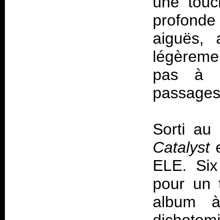
une touc
profonde
aiguës, 
légèremen
pas à r
passages
Sorti au
Catalyst
e
ELE. Six
pour un 
album à