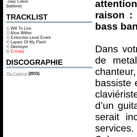
attenti
-Joey Colvin
(batterie)
raison :
TRACKLIST
bass ba
1)
Will To Live
2)
Alive Within
3)
Extinction Level Event
4)
Layers Of My Flesh
Dans votr
5)
Destroyer
6)
Entropy
de meta
DISCOGRAPHIE
chanteur
The Catalyst
(2015)
bassiste 
claviéris
d’un guit
serait i
services