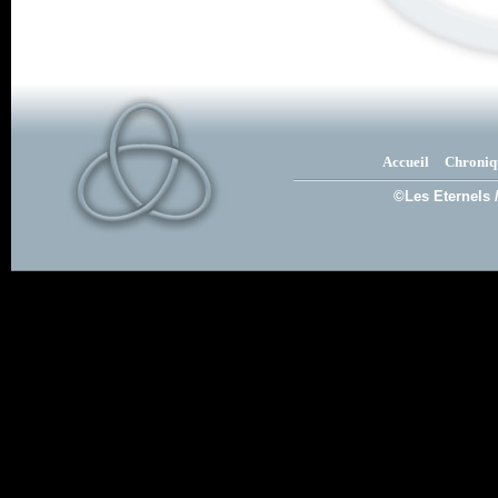
Accueil
Chroniq
©Les Eternels 