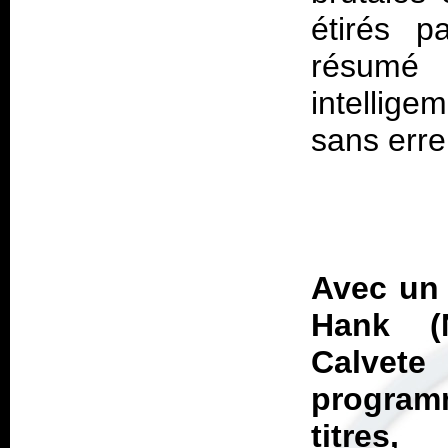
étirés 
résumé 
intellige
sans erre
Avec un 
Hank (
Calve
progr
titres