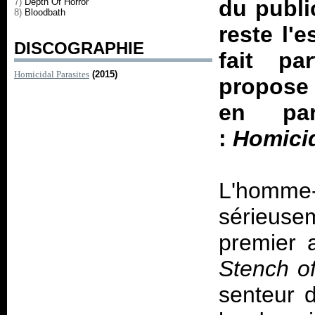
du publi
7)
Depth Of Horror
8)
Bloodbath
reste l'
DISCOGRAPHIE
fait p
Homicidal Parasites
(2015)
propose à
en par
:
Homicid
L'homme
sérieuse
premier
Stench o
senteur 