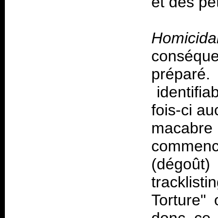
et des pet
Homicida
conséque
préparé.
identifia
fois-ci a
macabre e
commenc
(dégoût)
tracklist
Torture"