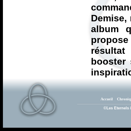
comman
Demise, 
album qu
propose 
résulta
booster 
inspirati
Accueil
Chroniq
©Les Eternels 