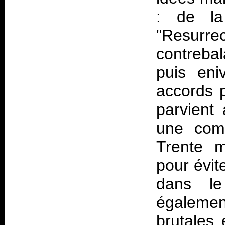
: de 
"Resurr
contrebal
puis eni
accords p
parvient 
une comp
Trente m
pour évit
dans le 
égaleme
brutales