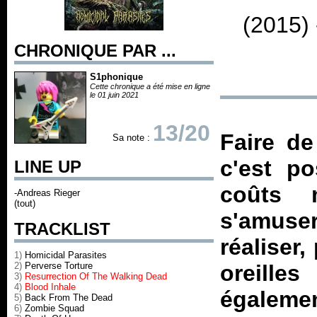
(2015)
CHRONIQUE PAR ...
S1phonique
Cette chronique a été mise en ligne
le 01 juin 2021
13/20
Faire de
Sa note :
c'est po
LINE UP
coûts 
-Andreas Rieger
(tout)
s'amuser
TRACKLIST
réaliser,
1)
Homicidal Parasites
2)
Perverse Torture
oreille
3)
Resurrection Of The Walking Dead
4)
Blood Inhale
égalemen
5)
Back From The Dead
6)
Zombie Squad