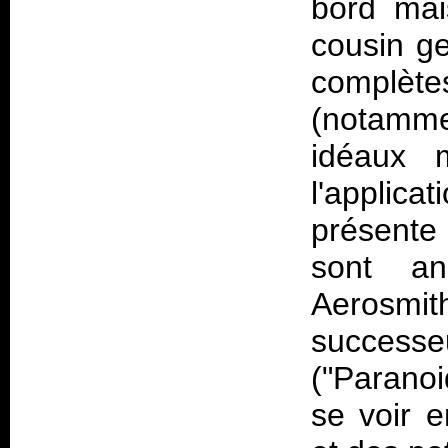
bord mai
cousin g
complèt
(notamme
idéaux 
l'applicat
présente 
sont an
Aerosmit
succes
("Parano
se voir e