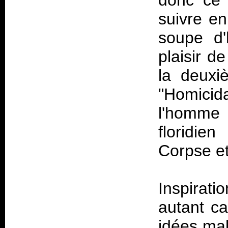
donc ce 
suivre en
soupe d'
plaisir d
la deuxi
"Homici
l'homme 
floridie
Corpse et
Inspirat
autant ca
idées ma