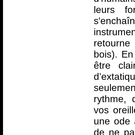
leurs fo
s'enchaî
instrum
retourne
bois). En
être cla
d’extat
seuleme
rythme, 
vos oreil
une ode à
de ne pas