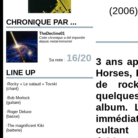
(2006)
CHRONIQUE PAR ...
TheDecline01
Cette chronique a été importée
depuis metal-immortel
16/20
3 ans a
Sa note :
Horses
,
LINE UP
de roc
-Rocky « Le salaud » Tovski
(chant)
quelque
-Bob Morlock
(guitare)
album. 
-Roger Deluxe
immédiat
(basse)
-The magnificent Kiki
cultan
(batterie)