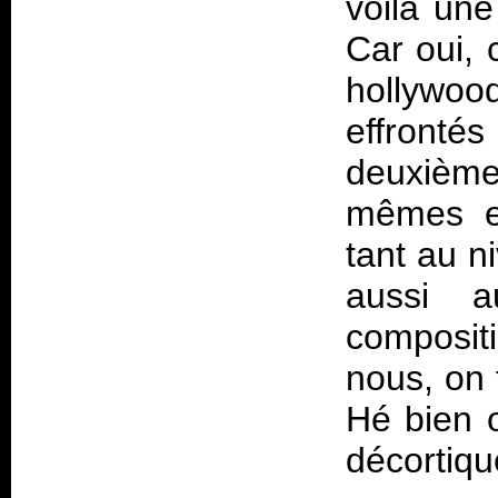
voilà une
Car oui, 
hollywo
effronté
deuxièm
mêmes ea
tant au n
aussi 
compositi
nous, on 
Hé bien o