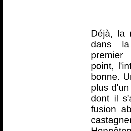
Déjà, la
dans la
premier 
point, l'i
bonne. U
plus d'un
dont il s
fusion a
castag
Honnêtem