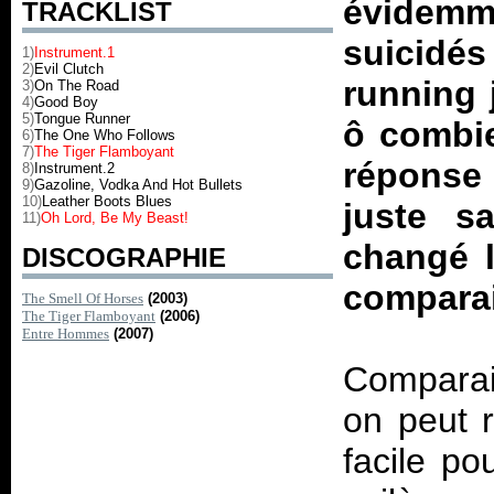
évidem
TRACKLIST
suicidés
1)
Instrument.1
2)
Evil Clutch
running 
3)
On The Road
4)
Good Boy
5)
Tongue Runner
ô combie
6)
The One Who Follows
7)
The Tiger Flamboyant
réponse 
8)
Instrument.2
9)
Gazoline, Vodka And Hot Bullets
10)
Leather Boots Blues
juste s
11)
Oh Lord, Be My Beast!
changé l
DISCOGRAPHIE
comparai
The Smell Of Horses
(2003)
The Tiger Flamboyant
(2006)
Entre Hommes
(2007)
Comparai
on peut 
facile po