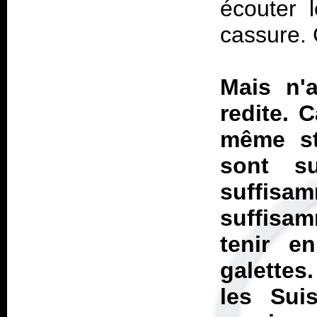
écouter 
cassure. C
Mais n'a
redite. 
même st
sont su
suffisa
suffis
tenir e
galettes
les Sui