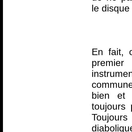
En fait, 
premier
instrum
commune q
bien et 
toujours
Toujour
diaboliq