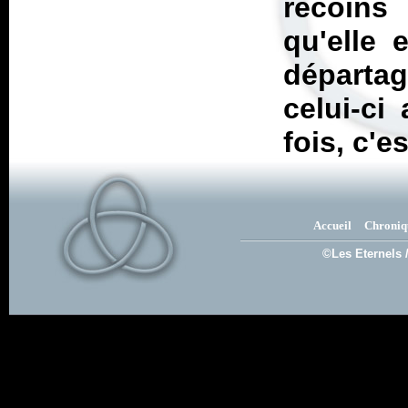
recoins
qu'elle 
départag
celui-ci
fois, c'e
Accueil
Chroniq
©Les Eternels 