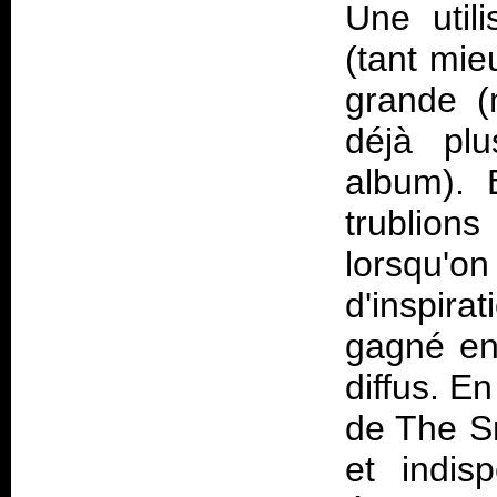
Une util
(tant mie
grande (
déjà pl
album). 
trublion
lorsqu'
d'inspir
gagné en 
diffus. En
de
The S
et indis