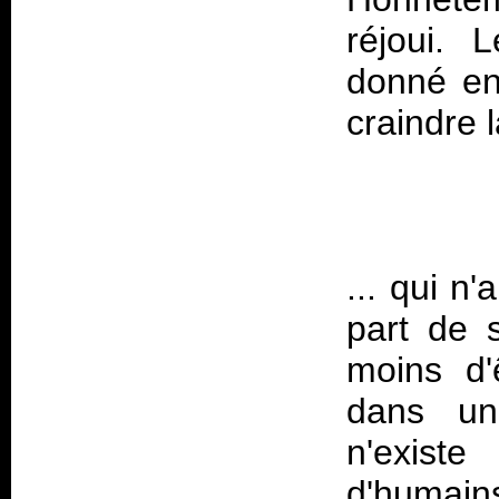
réjoui. 
donné en 
... qui n
part de 
moins d'
dans un
n'exist
d'humain