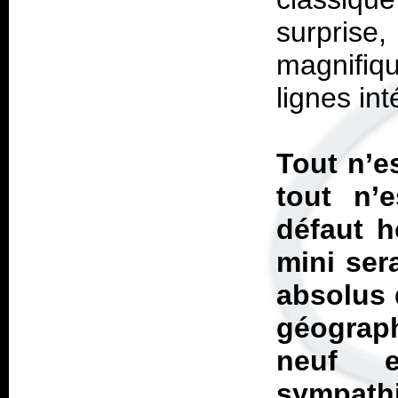
surpris
magnifiq
lignes in
Tout n’es
tout n’
défaut h
mini ser
absolus 
géograph
neuf 
sympath