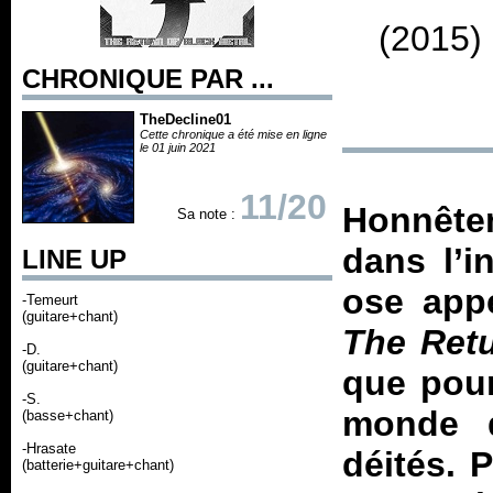
(2015)
CHRONIQUE PAR ...
TheDecline01
Cette chronique a été mise en ligne
le 01 juin 2021
11/20
Honnêtem
Sa note :
dans l’i
LINE UP
ose appe
-Temeurt
(guitare+chant)
The Retu
-D.
(guitare+chant)
que pour
-S.
monde d
(basse+chant)
-Hrasate
déités. P
(batterie+guitare+chant)