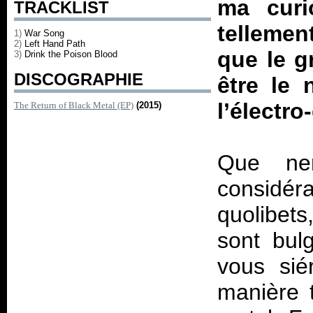
ma curio
TRACKLIST
tellemen
1)
War Song
2)
Left Hand Path
que le g
3)
Drink the Poison Blood
DISCOGRAPHIE
être le 
l’électro
The Return of Black Metal (EP)
(2015)
Que nen
considé
quolibets
sont bulg
vous sié
manière 