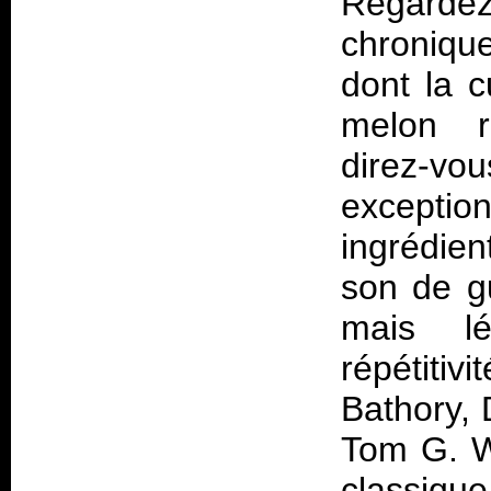
Regardez
chroniqu
dont la c
melon ré
direz-vou
exceptio
ingrédie
son de gu
mais lé
répétiti
Bathory, 
Tom G. Wa
classiqu