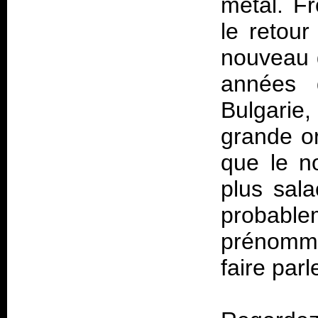
metal. Fr
le retour
nouveau 
années 
Bulgarie
grande or
que le n
plus sala
probab
prénom
faire parl