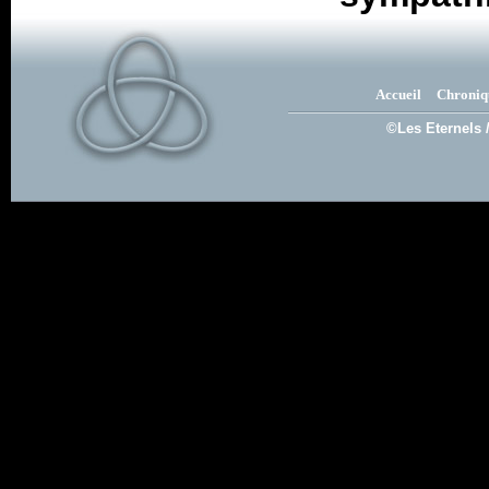
Accueil
Chroniq
©Les Eternels 