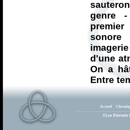
sauteron
genre -
premier
sonore
imagerie
d'une at
On a hât
Entre te
Accueil
Chroniq
©Les Eternels 