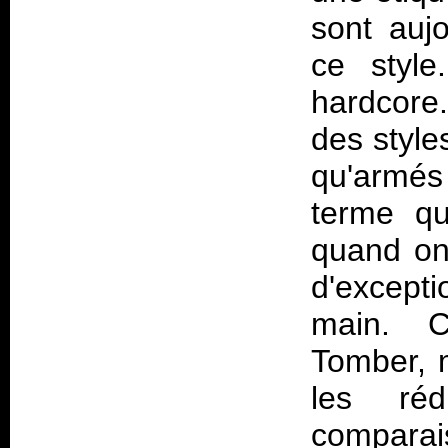
sont auj
ce style
hardcore.
des style
qu'armé
terme qu
quand on 
d'excepti
main. 
Tomber, m
les ré
compar