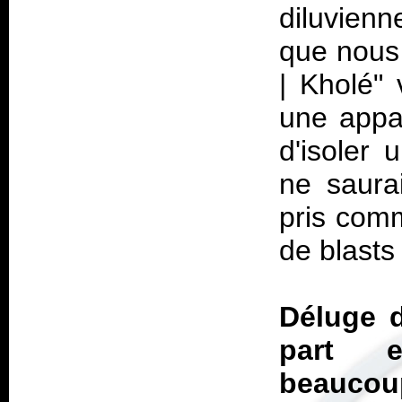
diluvien
que nous 
| Kholé" 
une appar
d'isoler 
ne saura
pris comm
de blasts
Déluge d
part e
beaucou