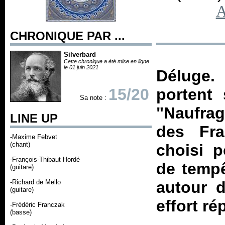
A
CHRONIQUE PAR ...
Silverbard
Cette chronique a été mise en ligne
le 01 juin 2021
Déluge.
15/20
portent 
Sa note :
"Naufra
LINE UP
des Fra
-Maxime Febvet
(chant)
choisi p
-François-Thibaut Hordé
de tempê
(guitare)
-Richard de Mello
autour 
(guitare)
effort r
-Frédéric Franczak
(basse)