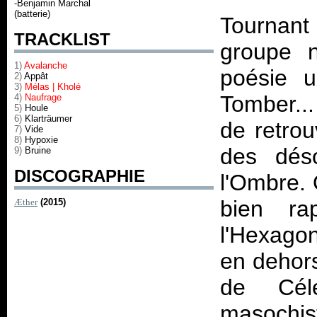
-Benjamin Marchal
(batterie)
Tournant
TRACKLIST
groupe n
1)
Avalanche
poésie 
2)
Appât
3)
Mélas | Kholé
Tomber...
4)
Naufrage
5)
Houle
6)
Klarträumer
de retrou
7)
Vide
8)
Hypoxie
des dés
9)
Bruine
DISCOGRAPHIE
l'Ombre. 
bien ra
Æther
(2015)
l'Hexago
en dehors
de Céle
masochis