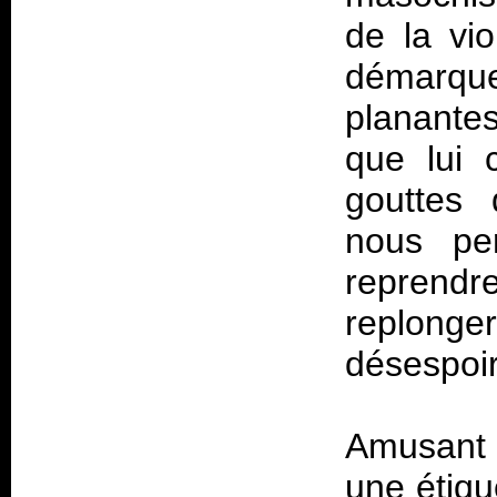
de la vi
démarque 
planante
que lui 
gouttes 
nous per
reprendr
replonger
désespoir
Amusant 
une étiqu