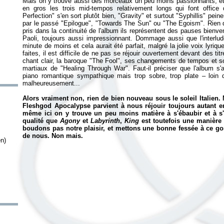
Mais on y trouve aussi des morceaux un peu moins passionnants, et
en gros les trois mid-tempos relativement longs qui font offic
Perfection" s'en sort plutôt bien, "Gravity" et surtout "Syphillis" pe
par le passé "Epilogue", "Towards The Sun" ou "The Egoism". Rien d
pris dans la continuité de l'album ils représentent des pauses bienv
Paoli, toujours aussi impressionnant. Dommage aussi que l'interlud
minute de moins et cela aurait été parfait, malgré la jolie voix lyri
faites, il est difficile de ne pas se réjouir ouvertement devant des t
chant clair, la baroque "The Fool", ses changements de tempos et s
martiaux de "Healing Through War". Faut-il préciser que l'album s'a
piano romantique sympathique mais trop sobre, trop plate – loin 
malheureusement...
Alors vraiment non, rien de bien nouveau sous le soleil Italien. M
Fleshgod Apocalypse parvient à nous réjouir toujours autant e
même ici on y trouve un peu moins matière à s'ébaubir et à s'e
qualité que
Agony
et
Labyrinth
,
King
est toutefois une manière
boudons pas notre plaisir, et mettons une bonne fessée à ce g
de nous. Non mais.
en)