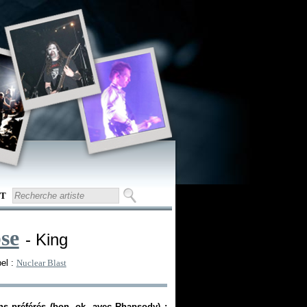
T
se
- King
bel :
Nuclear Blast
ens préférés (bon, ok, avec Rhapsody) :