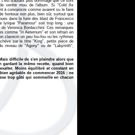
 c'est d'autant plus dommage que ce sont
e de ventre mou de l'album. Si "Cold As
inent à convaincre comme avaient su le faire
e honteux non plus, bien sûr, surtout que
enues dans la furie des blast de Francesco
e lyrique "Paramour" soit trop long : une
que de Veronica Bordacchini. Ces remarques
itres comme "In Aeternum" et son refrain en
on clavecin un peu fou-fou ou les rythmes
chève sur le titre "King", petite pièce de
du niveau de "Agony" ou de "Labyrinth",
ais difficile de s'en plaindre alors que
n gardant la même recette, quand bien
xalter. Moins équilibré et constant en
 bien agréable de commencer 2016 : ne
osse trop gâté qui sommeille en chacun