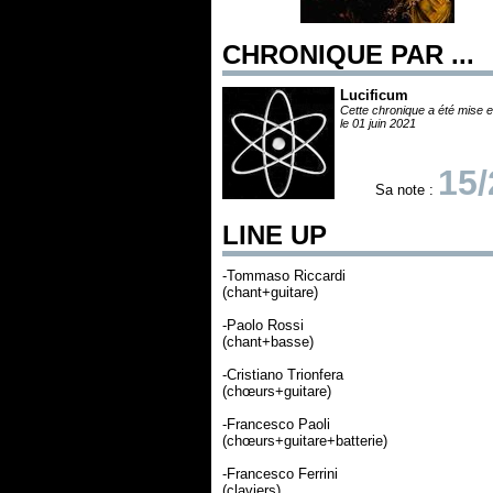
CHRONIQUE PAR ...
Lucificum
Cette chronique a été mise e
le 01 juin 2021
15/
Sa note :
LINE UP
-Tommaso Riccardi
(chant+guitare)
-Paolo Rossi
(chant+basse)
-Cristiano Trionfera
(chœurs+guitare)
-Francesco Paoli
(chœurs+guitare+batterie)
-Francesco Ferrini
(claviers)