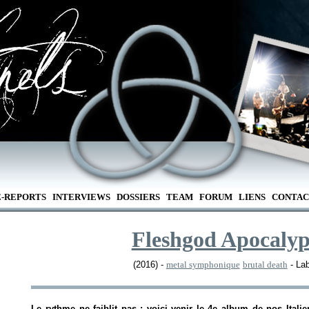
E-REPORTS
INTERVIEWS
DOSSIERS
TEAM
FORUM
LIENS
CONTAC
Fleshgod Apocalyp
(2016) -
metal symphonique
brutal death
- La
Le rythme ne faiblit pas : voici venir le 4e album de nos Itali