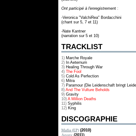
Ont participé à l'enregistremen
t :
-Veronica "ValchiRea" Bordacchini
(chant sur 5, 7 et 11)
-Nate Kantner
(narration sur 5 et 10)
TRACKLIST
1)
Marche Royale
2)
In Aeternum
3)
Healing Through War
4)
The Fool
5)
Cold As Perfection
6)
Mitra
7)
Paramour (Die Leidenschaft bringt Leid
8)
And The Vulture Beholds
9)
Gravity
10)
A Million Deaths
11)
Syphilis
12)
King
DISCOGRAPHIE
Mafia (EP)
(2010)
Agony
(2011)