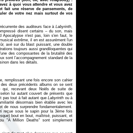
avez à quoi vous attendre et vous avez
et fait une réserve de pansements, de
uler de votre nez mais surtout de vos
us récurrente des auditeurs face à
Labyrinth
,
compressé disent certains – du son, mais
 Apocalypse n'est pas, loin s'en faut, le
musical extrême, il en est assurément l'un
sûr, axé sur du blast puissant, une double
rations toujours aussi grandiloquentes qui
 l'une des composantes de la brutalité des
ureux sont l’accompagnement standard de la
sinon dans les détails.
e, remplissant une fois encore son cahier
rd des deux précédents albums on se sent
té qui, recevant deux Noëls de suite de
 selon lui autant couvert de présents que
t pas tout à fait autant que
Labyrinth
ou à
miliarité désormais bien établie avec les
ffet de nous surprendre fondamentalement.
rrari reçue sous le sapin pour la 3ème fois
sque) bout en bout, maîtrisé, puissant, et
u "A Million Deaths" sont simplement