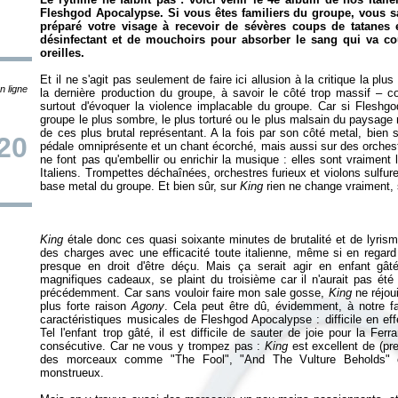
Fleshgod Apocalypse. Si vous êtes familiers du groupe, vous s
préparé votre visage à recevoir de sévères coups de tatanes 
désinfectant et de mouchoirs pour absorber le sang qui va co
oreilles.
Et il ne s'agit pas seulement de faire ici allusion à la critique la pl
n ligne
la dernière production du groupe, à savoir le côté trop massif – 
surtout d'évoquer la violence implacable du groupe. Car si Fleshgod
groupe le plus sombre, le plus torturé ou le plus malsain du paysage 
de ces plus brutal représentant. A la fois par son côté metal, bien 
20
pédale omniprésente et un chant écorché, mais aussi sur des orchest
ne font pas qu'embellir ou enrichir la musique : elles sont vraiment
Italiens. Trompettes déchaînées, orchestres furieux et violons sulf
base metal du groupe. Et bien sûr, sur
King
rien ne change vraiment, 
King
étale donc ces quasi soixante minutes de brutalité et de lyrism
des charges avec une efficacité toute italienne, même si en rega
presque en droit d'être déçu. Mais ça serait agir en enfant gâ
magnifiques cadeaux, se plaint du troisième car il n'aurait pas été
précédemment. Car sans vouloir faire mon sale gosse,
King
ne réjoui
plus forte raison
Agony
. Cela peut être dû, évidemment, à notre fa
caractéristiques musicales de Fleshgod Apocalypse : difficile en e
Tel l'enfant trop gâté, il est difficile de sauter de joie pour la Fe
consécutive. Car ne vous y trompez pas :
King
est excellent de (pre
des morceaux comme "The Fool", "And The Vulture Beholds" o
monstrueux.