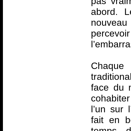
pas vrai
abord. L
nouvea
percevo
l’embarra
Chaque 
tradition
face du 
cohabite
l’un sur 
fait en 
temps d