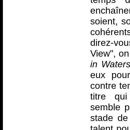
enchaîn
soient, s
cohérent
direz-vo
View", on
in Water
eux pour
contre te
titre qu
semble p
stade de 
talent po