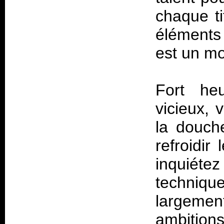
chaque ti
éléments 
est un mo
Fort he
vicieux, 
la douche
refroidir
inquiéte
techni
largemen
ambition