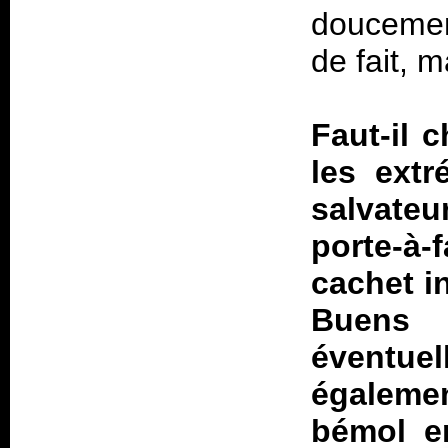
doucemen
de fait, 
Faut-il 
les ext
salvateu
porte-à
cachet i
Buens
éventu
égalemen
bémol en