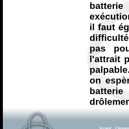
batteri
exécutio
il faut é
difficul
pas pou
l'attrait
palpable
on espèr
batteri
drôlemen
Accueil
Chroniq