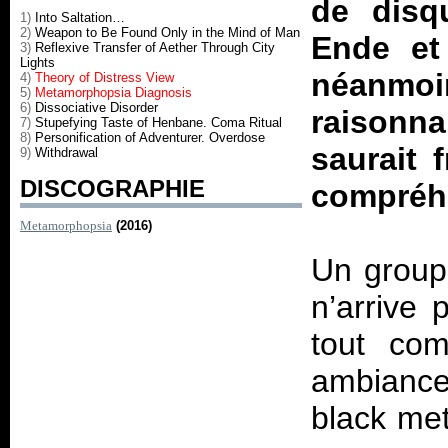
de disq
1)
Into Saltation…
2)
Weapon to Be Found Only in the Mind of Man
Ende et
3)
Reflexive Transfer of Aether Through City
Lights
néanmo
4)
Theory of Distress View
5)
Metamorphopsia Diagnosis
6)
Dissociative Disorder
raisonn
7)
Stupefying Taste of Henbane. Coma Ritual
8)
Personification of Adventurer. Overdose
saurait 
9)
Withdrawal
DISCOGRAPHIE
compréh
Metamorphopsia
(2016)
Un group
n’arrive 
tout co
ambiance
black met