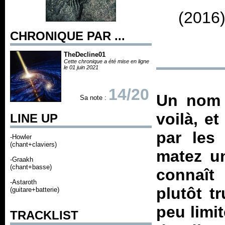
(2016)
CHRONIQUE PAR ...
TheDecline01
Cette chronique a été mise en ligne
le 01 juin 2021
14/20
Un nom 
Sa note :
voilà, e
LINE UP
par les 
-Howler
(chant+claviers)
matez un
-Graakh
(chant+basse)
connaît
-Astaroth
plutôt t
(guitare+batterie)
peu limi
TRACKLIST