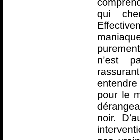
comprend
qui che
Effectiv
maniaque
purement 
n’est p
rassurant
entendre
pour le m
dérangea
noir. D’a
intervent