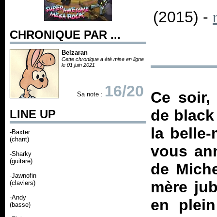
(2015) -
CHRONIQUE PAR ...
Belzaran
Cette chronique a été mise en ligne
le 01 juin 2021
16/20
Ce soir,
Sa note :
de black
LINE UP
la belle
-Baxter
(chant)
vous ann
-Sharky
(guitare)
de Miche
-Jawnofin
mère jub
(claviers)
-Andy
en plei
(basse)