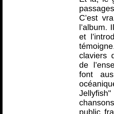
passages
C’est vr
l’album. 
et l’intr
témoigne
claviers 
de l’ens
font aus
océaniqu
Jellyfis
chansons
public fr