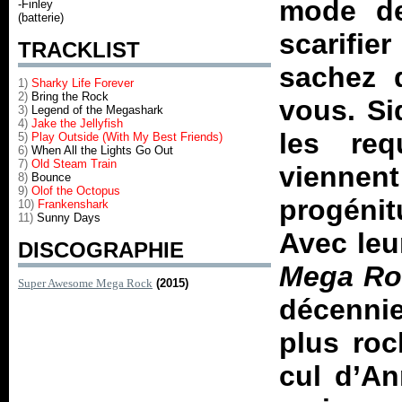
mode de
-Finley
(batterie)
scarifie
TRACKLIST
sachez 
1)
Sharky Life Forever
2)
Bring the Rock
vous. Si
3)
Legend of the Megashark
4)
Jake the Jellyfish
les re
5)
Play Outside (With My Best Friends)
6)
When All the Lights Go Out
7)
Old Steam Train
viennent
8)
Bounce
9)
Olof the Octopus
progénit
10)
Frankenshark
11)
Sunny Days
Avec leu
DISCOGRAPHIE
Mega Ro
Super Awesome Mega Rock
(2015)
décennie
plus roc
cul d’An