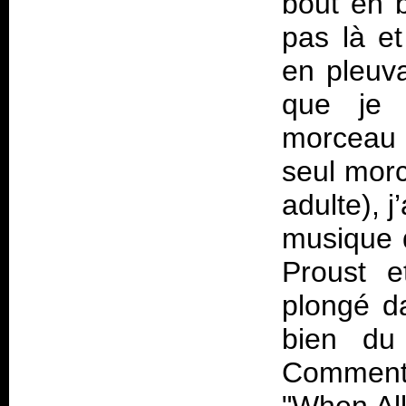
bout en b
pas là et
en pleuva
que je 
morceau 
seul morc
adulte), j
musique d
Proust e
plongé da
bien du
Comment 