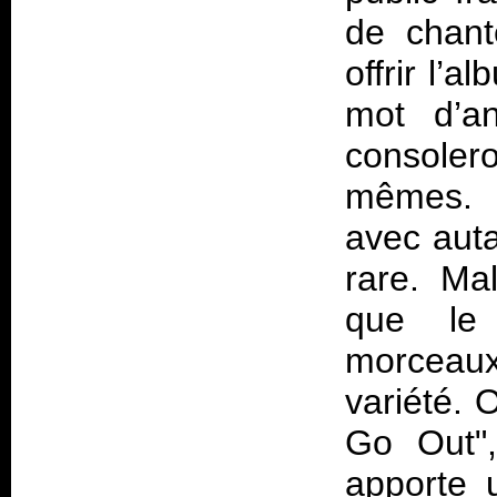
de chant
offrir l’
mot d’an
consoler
mêmes. 
avec auta
rare. Mal
que le 
morceau
variété. 
Go Out",
apporte u