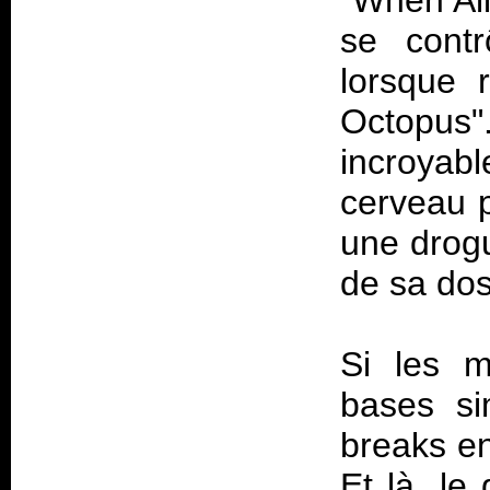
"When Al
se contr
lorsque r
Octopus"
incroyabl
cerveau p
une drogu
de sa d
Si les m
bases si
breaks en
Et là, le