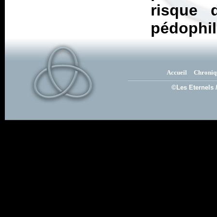
risque 
pédophil
Accueil
Chroniq
©Les Eternels 