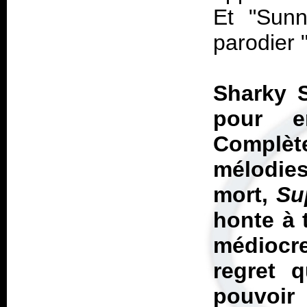
Et "Sun
parodier 
Sharky S
pour e
Complè
mélodies
mort,
Su
honte à 
médiocre
regret 
pouvoir