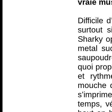
vraie mu
Difficile
surtout s
Sharky o
metal suc
saupoudré
quoi prop
et rythm
mouche d
s’imprim
temps, vé