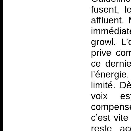
fusent, 
affluent.
immédiat
growl. L
prive com
ce derni
l’énergi
limité. D
voix es
compense
c’est vit
reste ac