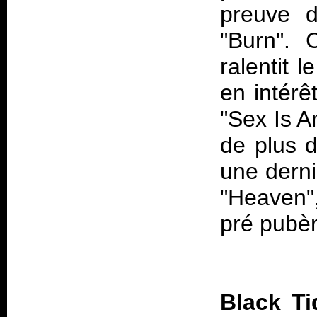
preuve d
"Burn".
ralentit 
en intérê
"Sex Is A
de plus 
une derni
"Heaven"
pré pubèr
Black Ti