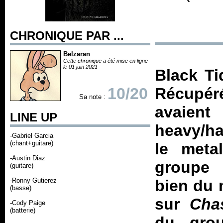
CHRONIQUE PAR ...
Belzaran
Cette chronique a été mise en ligne
le 01 juin 2021
Black Ti
10/20
Récupéré
Sa note :
avaient
LINE UP
heavy/ha
-Gabriel Garcia
(chant+guitare)
le meta
-Austin Diaz
groupe 
(guitare)
-Ronny Gutierez
bien du m
(basse)
sur
Cha
-Cody Paige
(batterie)
du grou