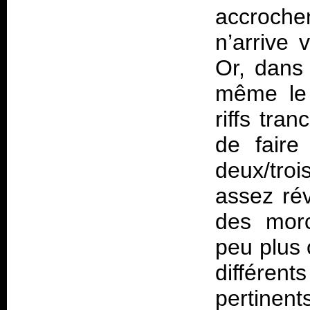
accroche
n’arrive 
Or, dans
même le 
riffs tra
de faire
deux/tro
assez ré
des morc
peu plus 
différe
pertinen