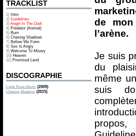
TRACKLIST
marketin
1)
Intro
2)
Guidelines
de mon 
3)
Angel In The Dark
4)
Predator (Animal)
l’arène.
5)
Burn
6)
Chasing Shadows
7)
Before We Form
8)
Sex Is Angry
9)
Welcome To Misery
Je suis pr
10)
Heaven
11)
Promised Land
du plais
DISCOGRAPHIE
même un 
suis d
Light From Above
(2009)
Chasing Shadows
(2015)
complèt
introduct
propos,
Guideline