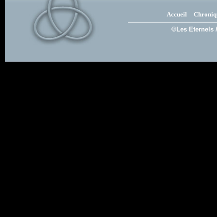
Accueil
Chroniq
©Les Eternels 