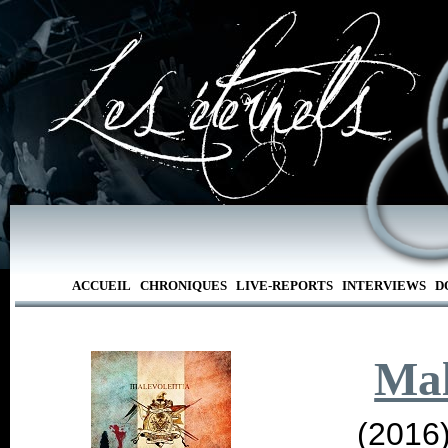
ACCUEIL
CHRONIQUES
LIVE-REPORTS
INTERVIEWS
D
Mal
(2016