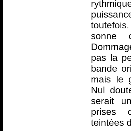
rythmiqu
puissan
toutefois
sonne 
Dommage
pas la p
bande ori
mais le 
Nul dout
serait u
prises 
teintées 