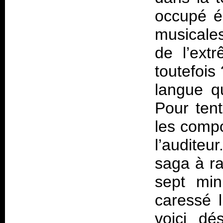
occupé é
musicales
de l’extr
toutefois
langue q
Pour tent
les compo
l’auditeu
saga à ra
sept min
caressé l
voici dé