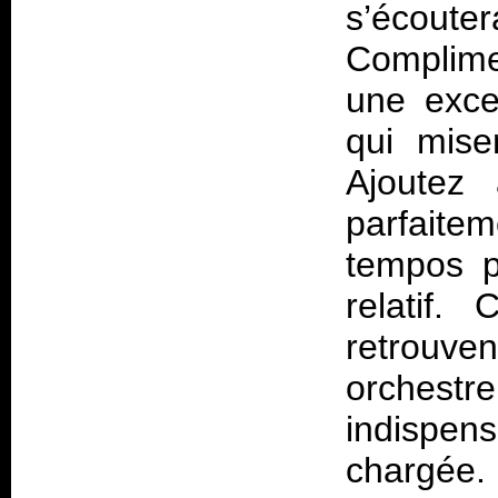
s’écouter
Complime
une exce
qui mise
Ajoutez 
parfaitem
tempos p
relatif.
retrouv
orchestr
indispe
chargée. 