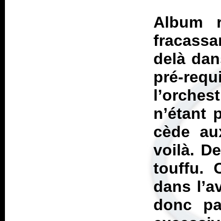
Album r
fracassa
delà dan
pré-requ
l’orche
n’étant 
cède au
voilà. D
touffu. 
dans l’a
donc pa