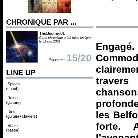
CHRONIQUE PAR ...
TheDecline01
Cette chronique a été mise en ligne
le 01 juin 2021
Engagé. 
15/20
Commod
Sa note :
claire
LINE UP
travers
-Spleen
(chant)
chansons
-Raido
profonde
(guitare)
-Dies
les Belf
(guitare+claviers)
forte.
-Robin
(basse)
l’aven