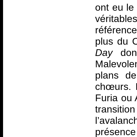
ont eu le 
véritabl
référenc
plus du C
Day
don
Malevolen
plans de
chœurs. 
Furia ou 
transition
l’avalan
présence 