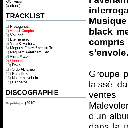
-JC Reiss
(batterie)
interrog
TRACKLIST
Musique
1)
Protogonos
black me
2)
Annuit Coeptis
3)
Völuspá
compris 
4)
Etemenanki
5)
Virtù & Fortuna
6)
Magnus Frater Spectat Te
s’envole
7)
Requiem Aeternam Deo
8)
Alma Mater
9)
Qohelet
10)
Doxa
11)
Ordo Ab Chao
Groupe p
12)
Para Doxa
13)
Nocte & Nebula
laissé da
14)
Eschatos
DISCOGRAPHIE
ventes
Malevole
République
(2016)
d’un albu
dans la t