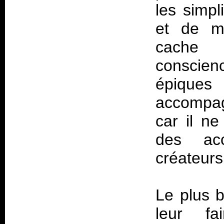
les simpl
et de ma
cache
conscien
épique
accompa
car il ne
des ac
créateurs
Le plus 
leur fa