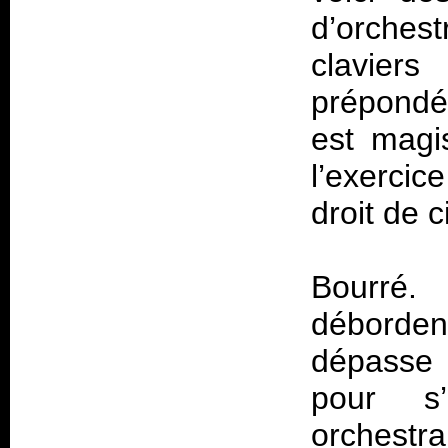
d’orchest
claviers
prépondér
est magi
l’exercic
droit de c
Bourré.
débordent
dépasse 
pour s’
orchestr