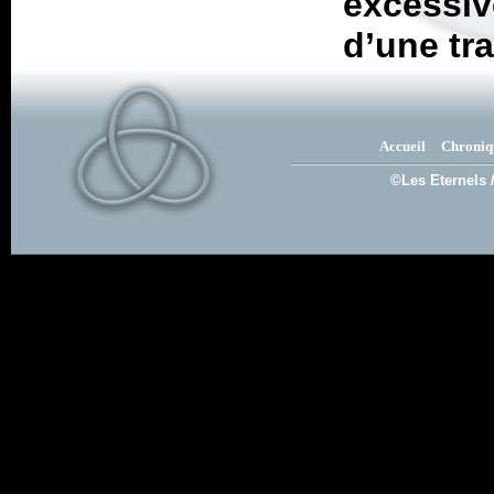
excess
d’une tra
Accueil
Chroniq
©Les Eternels 