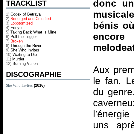
donc un 
TRACKLIST
musicale
1)
Codex of Betrayal
2)
Scourged and Crucified
bénis où
3)
Lobotomized
4)
Erinyes
5)
Taking Back What Is Mine
encore 
6)
Pull the Trigger
7)
Broken
melodea
8)
Through the River
9)
She Who Invites
10)
Waiting to Die
11)
Murder
12)
Burning Vision
Aux premi
DISCOGRAPHIE
le fan. L
She Who Invites
(2016)
du genre.
caverneu
l’énergi
uns apr