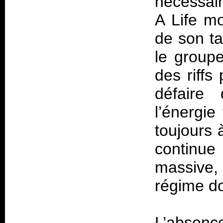
nécessair
A Life mo
de son ta
le group
des riffs
défaire 
l’énergie
toujours 
continue
massive,
régime d
L’absenc