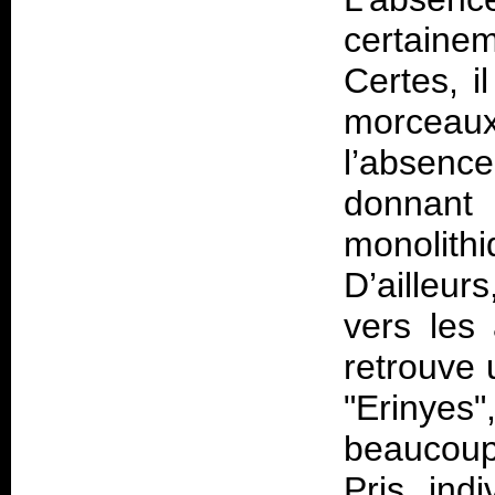
certaine
Certes, i
morceau
l’absenc
donnan
monolit
D’ailleu
vers les
retrouve 
"Erinyes
beaucoup 
Pris ind