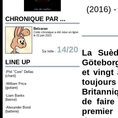
(2016) 
CHRONIQUE PAR ...
Belzaran
Cette chronique a été mise en ligne
le 01 juin 2021
14/20
La Suèd
Sa note :
Göteborg
LINE UP
et vingt
-Phil "Core" Dellas
(chant)
toujou
-William Price
(guitare)
Britanni
-Liam Banks
de faire
(basse)
-Alexander Bond
premier
(batterie)