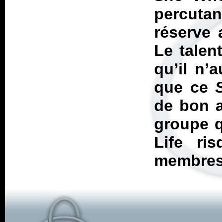
percuta
réserve 
Le talen
qu’il n’
que ce
de bon a
groupe q
Life ri
membres 