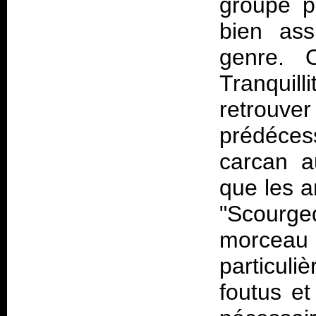
groupe p
bien ass
genre. 
Tranquill
retrou
prédéces
carcan au
que les a
"Scourg
morceau d
particuli
foutus et