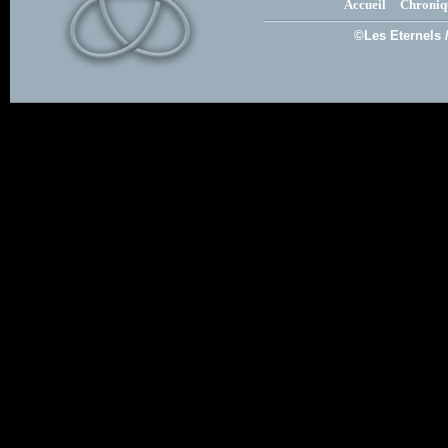
Accueil
Chroniq
©Les Eternels 