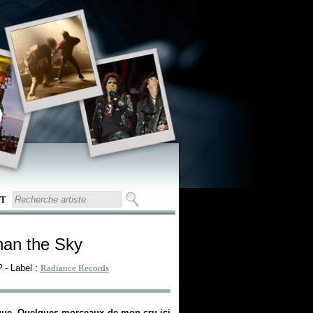
T
han the Sky
?
- Label :
Radiance Records
trique. Quelques morceaux de mon cru ici