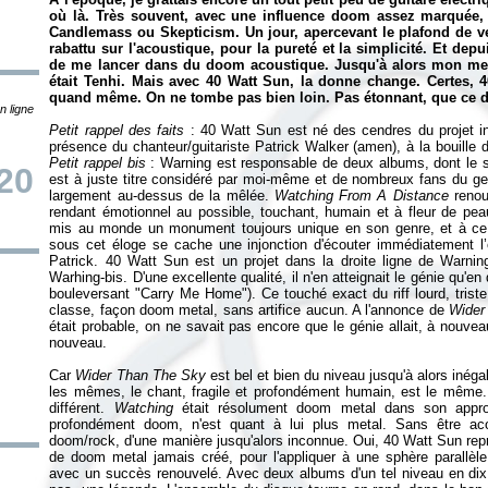
où là. Très souvent, avec une influence doom assez marquée,
Candlemass ou Skepticism. Un jour, apercevant le plafond de v
rabattu sur l'acoustique, pour la pureté et la simplicité. Et depui
de me lancer dans du doom acoustique. Jusqu'à alors mon mei
était Tenhi. Mais avec 40 Watt Sun, la donne change. Certes, 
quand même. On ne tombe pas bien loin. Pas étonnant, que ce d
n ligne
Petit rappel des faits
: 40 Watt Sun est né des cendres du projet in
présence du chanteur/guitariste Patrick Walker (amen), à la bouille
Petit rappel bis
: Warning est responsable de deux albums, dont le
20
est à juste titre considéré par moi-même et de nombreux fans du ge
largement au-dessus de la mêlée.
Watching From A Distance
renouv
rendant émotionnel au possible, touchant, humain et à fleur de pea
mis au monde un monument toujours unique en son genre, et à ce
sous cet éloge se cache une injonction d'écouter immédiatement l’œ
Patrick. 40 Watt Sun est un projet dans la droite ligne de Warni
Warhing-bis. D'une excellente qualité, il n'en atteignait le génie qu'
bouleversant "Carry Me Home"). Ce touché exact du riff lourd, triste
classe, façon doom metal, sans artifice aucun. A l'annonce de
Wider
était probable, on ne savait pas encore que le génie allait, à nouve
nouveau.
Car
Wider Than The Sky
est bel et bien du niveau jusqu'à alors inég
les mêmes, le chant, fragile et profondément humain, est le même...
différent.
Watching
était résolument doom metal dans son appro
profondément doom, n'est quant à lui plus metal. Sans être aco
doom/rock, d'une manière jusqu'alors inconnue. Oui, 40 Watt Sun repr
de doom metal jamais créé, pour l'appliquer à une sphère parallèle
avec un succès renouvelé. Avec deux albums d'un tel niveau en dix an