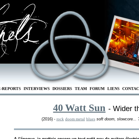
E-REPORTS
INTERVIEWS
DOSSIERS
TEAM
FORUM
LIENS
CONTAC
40 Watt Sun
- Wider t
(2016) -
rock
doom metal
blues
soft doom, slowcore... 
A l'époque, je grattais encore un tout petit peu de guitare élec