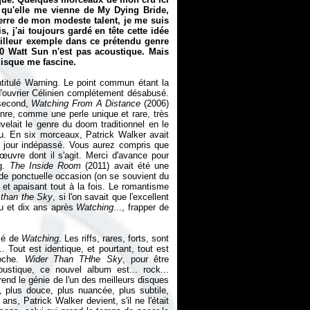
 qu'elle me vienne de My Dying Bride,
erre de mon modeste talent, je me suis
s, j'ai toujours gardé en tête cette idée
lleur exemple dans ce prétendu genre
40 Watt Sun n'est pas acoustique. Mais
isque me fascine.
titulé Warning. Le point commun étant la
 d'ouvrier Célinien complétement désabusé.
 second,
Watching From A Distance
(2006)
nre, comme une perle unique et rare, très
elait le genre du doom traditionnel en le
u. En six morceaux, Patrick Walker avait
 jour indépassé. Vous aurez compris que
uvre dont il s'agit. Merci d'avance pour
ng.
The Inside Room
(2011) avait été une
en de ponctuelle occasion (on se souvient du
 et apaisant tout à la fois. Le romantisme
 than the Sky
, si l'on savait que l'excellent
au et dix ans après
Watching
..., frapper de
alé de
Watching
. Les riffs, rares, forts, sont
 Tout est identique, et pourtant, tout est
che.
Wider Than THhe Sky
, pour être
ustique, ce nouvel album est... rock...
end le génie de l'un des meilleurs disques
, plus douce, plus nuancée, plus subtile,
s, Patrick Walker devient, s'il ne l'était