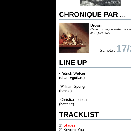
CHRONIQUE PAR ...
Droom
Cette chronique a été mise e
le 01 juin 2021
17/
Sa note :
LINE UP
-Patrick Walker
(chant+guitare)
-William Spong
(basse)
-Christian Leitch
(batterie)
TRACKLIST
1)
Stages
2)
Beyond You