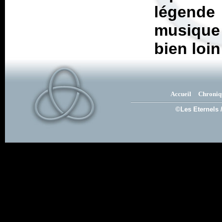
légende 
musique 
bien loi
Accueil
Chroniq
©Les Eternels 