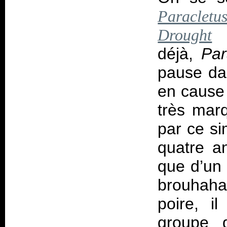
Paracletu
p
Drought
déjà,
Par
pause dan
en cause
très mar
par ce s
quatre a
que d’un 
brouhaha
poire, i
groupe 