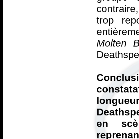
contraire
trop re
entièrem
Molten 
Deathspel
Conclu
constata
longue
Deathspe
en scè
reprenan