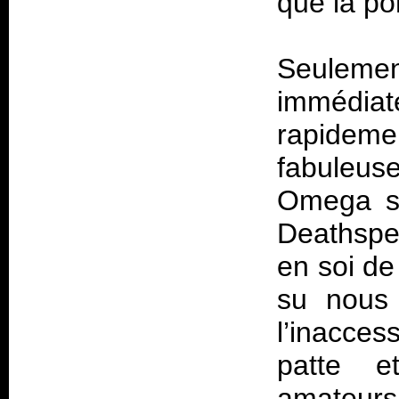
que la po
Seulem
immédiate
rapidem
fabuleuse
Omega se
Deathspe
en soi de
su nous 
l’inacces
patte et
amateurs