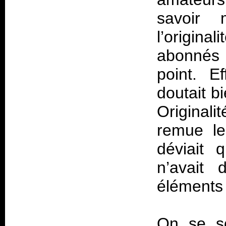
savoir m
l’origina
abonnés 
point. E
doutait bi
Original
remue le
déviait 
n’avait 
éléments
On se s