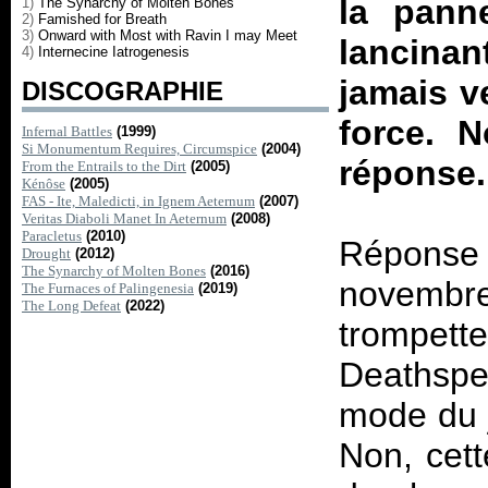
la panne
1)
The Synarchy of Molten Bones
2)
Famished for Breath
3)
Onward with Most with Ravin I may Meet
lancina
4)
Internecine Iatrogenesis
jamais v
DISCOGRAPHIE
force. N
Infernal Battles
(1999)
Si Monumentum Requires, Circumspice
(2004)
réponse.
From the Entrails to the Dirt
(2005)
Kénôse
(2005)
FAS - Ite, Maledicti, in Ignem Aeternum
(2007)
Veritas Diaboli Manet In Aeternum
(2008)
Paracletus
(2010)
Répons
Drought
(2012)
The Synarchy of Molten Bones
(2016)
novembre
The Furnaces of Palingenesia
(2019)
The Long Defeat
(2022)
trompet
Deathspe
mode du 
Non, cett