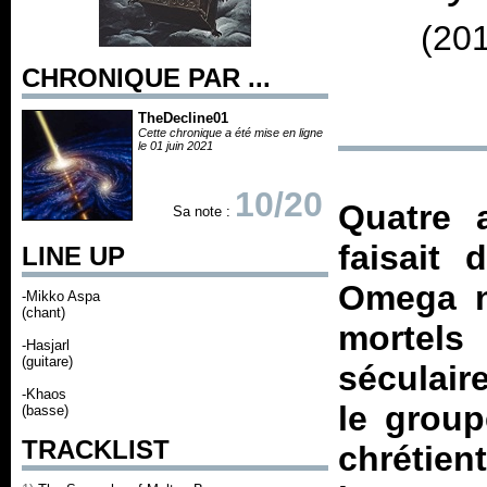
(20
CHRONIQUE PAR ...
TheDecline01
Cette chronique a été mise en ligne
le 01 juin 2021
10/20
Quatre 
Sa note :
faisait 
LINE UP
Omega n’
-Mikko Aspa
(chant)
mortel
-Hasjarl
(guitare)
séculair
-Khaos
le group
(basse)
TRACKLIST
chrétien