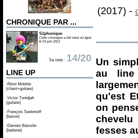
(2017) -
CHRONIQUE PAR ...
S1phonique
Cette chronique a été mise en ligne
le 01 juin 2021
14/20
Un simpl
Sa note :
au line
LINE UP
largemen
-Rémi Molette
(chant+guitare)
qu'est E
-Victor Tunidjah
(guitare)
on pense
-François Santenoff
chevelu
(basse)
-Damien Baissile
fesses au
(batterie)