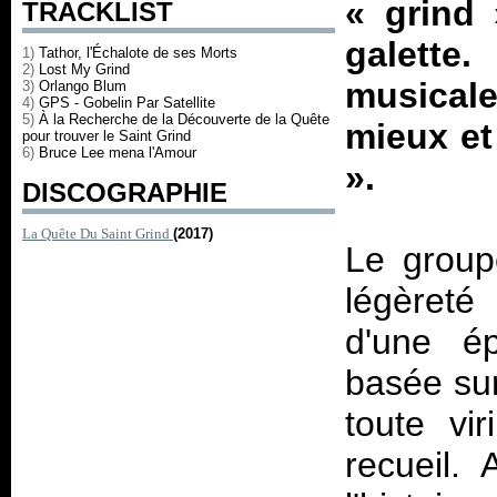
«
grind
TRACKLIST
galette.
1)
Tathor, l'Échalote de ses Morts
2)
Lost My Grind
musicale
3)
Orlango Blum
4)
GPS - Gobelin Par Satellite
5)
À la Recherche de la Découverte de la Quête
mieux e
pour trouver le Saint Grind
6)
Bruce Lee mena l'Amour
».
DISCOGRAPHIE
La Quête Du Saint Grind
(2017)
Le group
légèreté 
d'une ép
basée sur
toute vir
recueil.