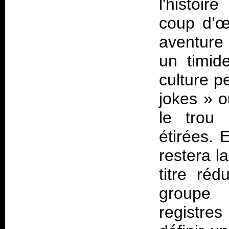
l'histoi
coup d’œi
aventure
un timid
culture p
jokes
»
o
le trou 
étirées. 
restera l
titre réd
groupe 
registres