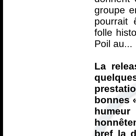
groupe e
pourrait
folle his
Poil au...
La relea
quelque
prestat
bonnes 
humeur
honnête
bref la 