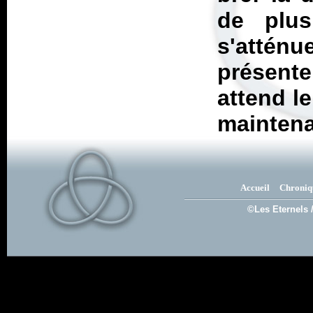
de plus
s'atténu
présent
attend l
maintena
Accueil
Chroniq
©Les Eternels 