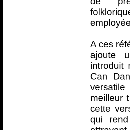
de pré
folkloriq
employées
A ces réf
ajoute 
introdui
Can Danc
versatil
meilleur t
cette ver
qui ren