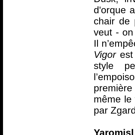
d'orque a
chair de 
veut - on
Il n’emp
Vigor
est
style pe
l’empois
première
même le 
par Zgard 
Yaromi