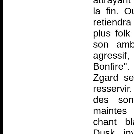
attrayant
la fin. O
retiendra
plus folk
son ambi
agressif
Bonfire".
Zgard se
resservir
des son
maintes 
chant bl
Dusk, in