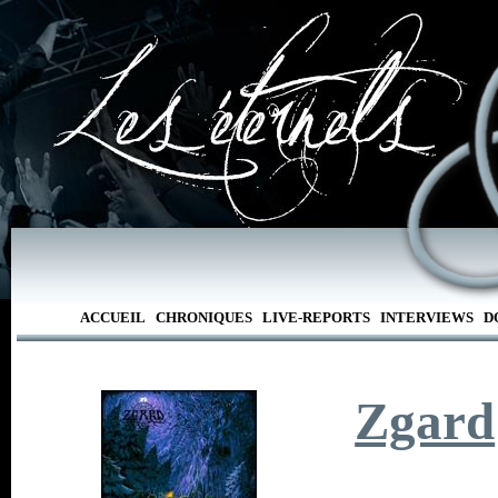
ACCUEIL
CHRONIQUES
LIVE-REPORTS
INTERVIEWS
D
Zgard