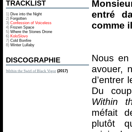
Monsieur
TRACKLIST
entré da
1)
Dive into the Night
2)
Forgotten
comme il 
3)
Confession of Voiceless
4)
Frozen Space
5)
Where the Stones Drone
6)
KoloSlovo
7)
Cold Bonfire
8)
Winter Lullaby
Nous en 
DISCOGRAPHIE
avouer, 
Within the Swirl of Black Vigor
(2017)
d’entrer l
Du coup,
Within t
méfait d
plutôt q