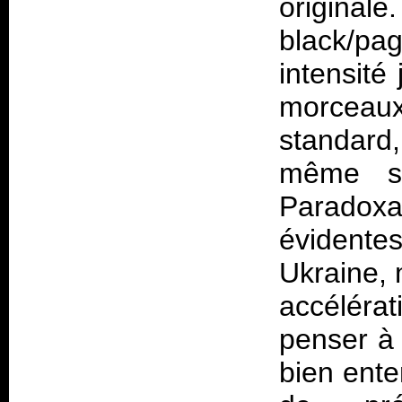
origi
black/pag
intensité
morceaux,
standard,
même si
Paradoxa
évidente
Ukraine, 
accélérat
penser à 
bien ent