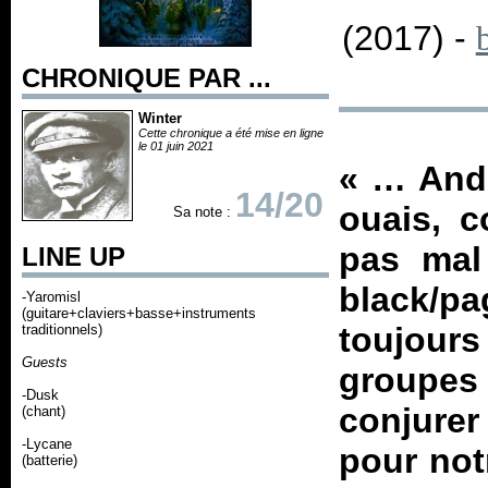
(2017) -
CHRONIQUE PAR ...
Winter
Cette chronique a été mise en ligne
le 01 juin 2021
«
… And 
14/20
ouais, 
Sa note :
pas mal
LINE UP
black/p
-Yaromisl
(guitare+claviers+basse+instruments
toujours
traditionnels)
Guests
groupes 
-Dusk
conjurer
(chant)
-Lycane
pour notr
(batterie)