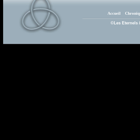
Accueil
Chroniq
©Les Eternels 