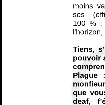
moins va
ses (ef
100 % : 
l'horizon
Tiens, s
pouvoir 
comprend
Plague
monfieur
que vous
deaf, f