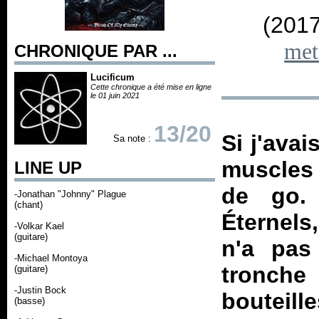
(2017
met
CHRONIQUE PAR ...
Lucificum
Cette chronique a été mise en ligne
le 01 juin 2021
13/20
Si j'ava
Sa note :
muscles 
LINE UP
de go.
-Jonathan "Johnny" Plague
(chant)
Éternels
-Volkar Kael
(guitare)
n'a pas
-Michael Montoya
tronch
(guitare)
-Justin Bock
bouteill
(basse)