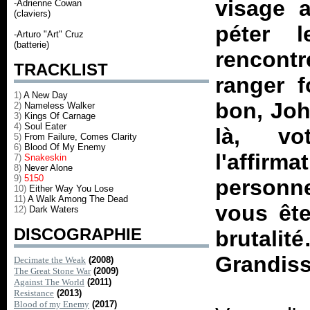
visage 
-Adrienne Cowan
(claviers)
péter 
-Arturo "Art" Cruz
(batterie)
rencont
TRACKLIST
ranger f
1)
A New Day
bon, Joh
2)
Nameless Walker
3)
Kings Of Carnage
4)
Soul Eater
là, vo
5)
From Failure, Comes Clarity
6)
Blood Of My Enemy
l'affir
7)
Snakeskin
8)
Never Alone
9)
5150
personn
10)
Either Way You Lose
11)
A Walk Among The Dead
vous ête
12)
Dark Waters
DISCOGRAPHIE
brutali
Grandis
Decimate the Weak
(2008)
The Great Stone War
(2009)
Against The World
(2011)
Resistance
(2013)
Blood of my Enemy
(2017)