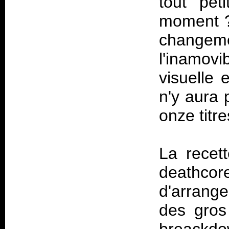
tout pet
moment ?
changeme
l'inamov
visuelle 
n'y aura 
onze titr
La recet
deathc
d'arrang
des gros