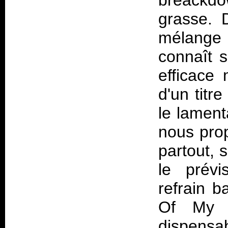
breackd
grasse. D
mélange
connaît s
efficace 
d'un titr
le lament
nous prop
partout, 
le prévi
refrain b
Of My 
dispensa