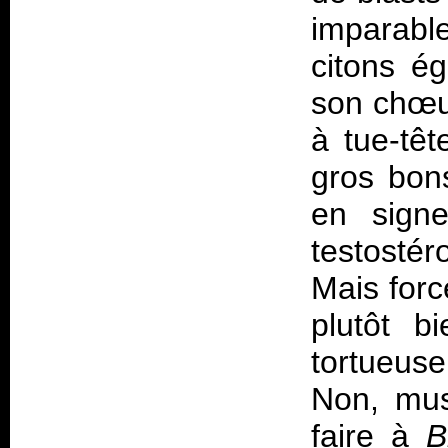
imparab
citons é
son chœur
à tue-tê
gros bon
en signe
testosté
Mais forc
plutôt b
tortueus
Non, mus
faire à
B