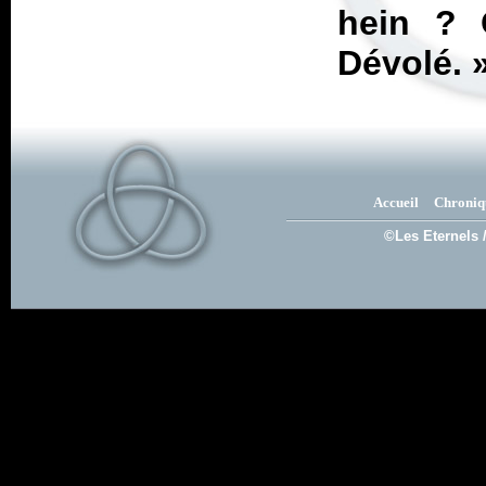
hein ? 
Dévolé.
Accueil
Chroniq
©Les Eternels 