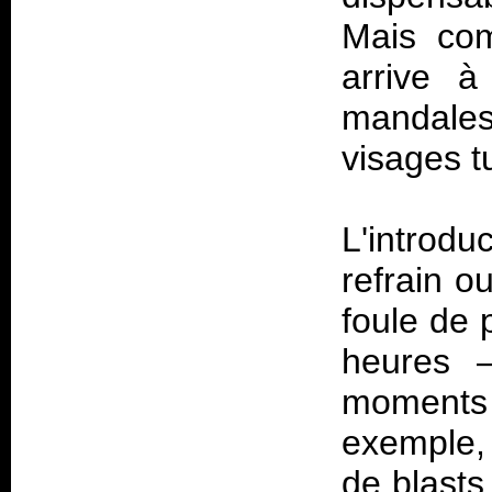
Mais com
arrive 
mandales
visages t
L'introd
refrain o
foule de 
heures –
moments 
exemple,
de blasts