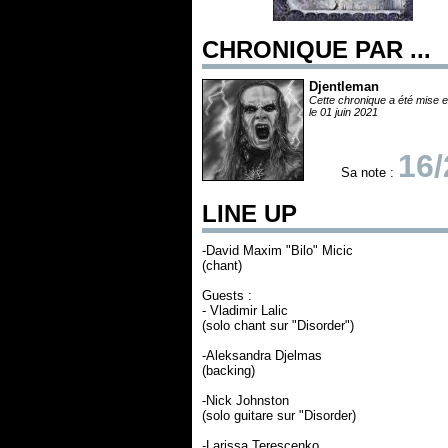
CHRONIQUE PAR ...
Djentleman
Cette chronique a été mise e
le 01 juin 2021
16/
Sa note :
LINE UP
-David Maxim "Bilo" Micic
(chant)
Guests :
- Vladimir Lalic
(solo chant sur "Disorder")
-Aleksandra Djelmas
(backing)
-Nick Johnston
(solo guitare sur "Disorder)
-Larissa Terescenko