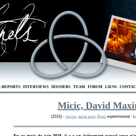
E-REPORTS
INTERVIEWS
DOSSIERS
TEAM
FORUM
LIENS
CONTAC
Micic, David Max
(2015) -
electro
metal prog
Djent
expérimental
- L
En ce mois de juin 2018, il y a un évènement auquel vous n'av