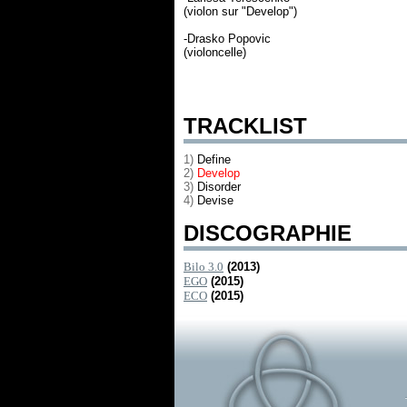
(violon sur "Develop")
-Drasko Popovic
(violoncelle)
TRACKLIST
1)
Define
2)
Develop
3)
Disorder
4)
Devise
DISCOGRAPHIE
Bilo 3.0
(2013)
EGO
(2015)
ECO
(2015)