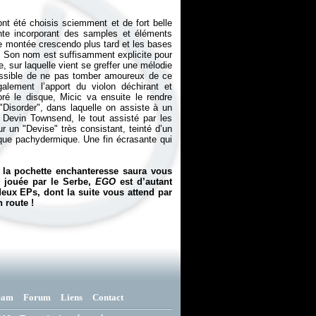
nt été choisis sciemment et de fort belle
te incorporant des samples et éléments
Une montée crescendo plus tard et les bases
. Son nom est suffisamment explicite pour
 sur laquelle vient se greffer une mélodie
possible de ne pas tomber amoureux de ce
alement l’apport du violon déchirant et
oré le disque, Micic va ensuite le rendre
 "Disorder", dans laquelle on assiste à un
 Devin Townsend, le tout assisté par les
r un "Devise" très consistant, teinté d’un
mique pachydermique. Une fin écrasante qui
 la pochette enchanteresse saura vous
e jouée par le Serbe,
EGO
est d’autant
 deux EPs, dont la suite vous attend par
 route !
eam
Forum
Liens
Contact