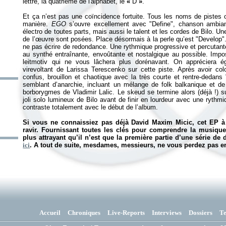
lettre, la quatrième de l'alphabet, le
«
D
»
.
Et ça n’est pas une coïncidence fortuite. Tous les noms de pistes o
manière.
EGO
s’ouvre excellement avec "Define", chanson ambian
électro de toutes parts, mais aussi le talent et les cordes de Bilo. 
de l’œuvre sont posées. Place désormais à la perle qu’est "Develop"
ne pas écrire de redondance. Une rythmique progressive et percutante,
au synthé entraînante, envoûtante et nostalgique au possible. Im
leitmotiv qui ne vous lâchera plus dorénavant. On appréciera ég
virevoltant de Larissa Terescenko sur cette piste. Après avoir col
confus, brouillon et chaotique avec la très courte et rentre-dedans
semblant d’anarchie, incluant un mélange de folk balkanique et de
borborygmes de Vladimir Lalic. Le skeud se termine alors (déjà !) su
joli solo lumineux de Bilo avant de finir en lourdeur avec une ryth
contraste totalement avec le début de l’album.
Si vous ne connaissiez pas déjà David Maxim Micic, cet EP à
ravir. Fournissant toutes les clés pour comprendre la musiqu
plus attrayant qu’il n’est que la première partie d’une série de
ici
. A tout de suite, mesdames, messieurs, ne vous perdez pas en
Accueil
Chroniques
Live-Reports
Interviews
Dossiers
T