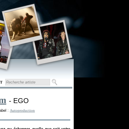
T
im
- EGO
abel :
Autoproduction
ez pu échapper, quelle que soit votre