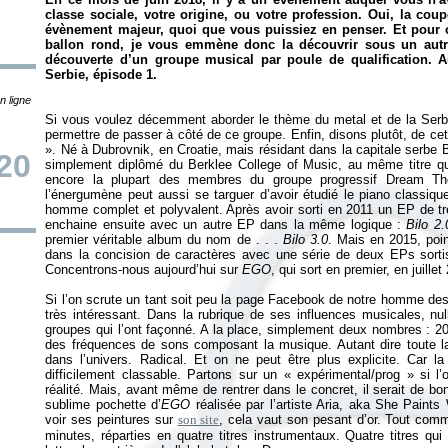
classe sociale, votre origine, ou votre profession. Oui, la co
évènement majeur, quoi que vous puissiez en penser. Et pour c
ballon rond, je vous emmène donc la découvrir sous un autre
découverte d’un groupe musical par poule de qualification. 
Serbie, épisode 1.
n ligne
Si vous voulez décemment aborder le thème du metal et de la Ser
permettre de passer à côté de ce groupe. Enfin, disons plutôt, de c
». Né à Dubrovnik, en Croatie, mais résidant dans la capitale serbe B
20
simplement diplômé du Berklee College of Music, au même titre qu
encore la plupart des membres du groupe progressif Dream Th
l’énergumène peut aussi se targuer d’avoir étudié le piano classique
homme complet et polyvalent. Après avoir sorti en 2011 un EP de tr
enchaine ensuite avec un autre EP dans la même logique :
Bilo 2.
premier véritable album du nom de . . .
Bilo 3.0
. Mais en 2015, poi
dans la concision de caractères avec une série de deux EPs sortis
Concentrons-nous aujourd’hui sur
EGO
, qui sort en premier, en juillet
Si l’on scrute un tant soit peu la page Facebook de notre homme de
très intéressant. Dans la rubrique de ses influences musicales, nul
groupes qui l’ont façonné. A la place, simplement deux nombres : 20
des fréquences de sons composant la musique. Autant dire toute l
dans l’univers. Radical. Et on ne peut être plus explicite. Car
difficilement classable. Partons sur un «
expérimental/prog
» si l
réalité. Mais, avant même de rentrer dans le concret, il serait de b
sublime pochette d’
EGO
réalisée par l’artiste Aria, aka She Paints
voir ses peintures sur
son site
, cela vaut son pesant d’or. Tout comm
minutes, réparties en quatre titres instrumentaux. Quatre titres q