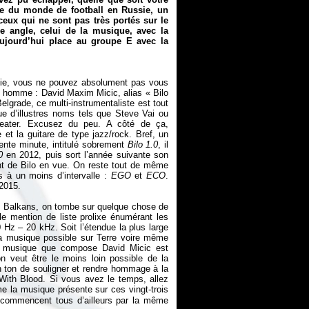
upe du monde de football en Russie, un
eux qui ne sont pas très portés sur le
 angle, celui de la musique, avec la
Aujourd’hui place au groupe E avec la
bie, vous ne pouvez absolument pas vous
et homme : David Maxim Micic, alias «
Bilo
elgrade, ce multi-instrumentaliste est tout
e d’illustres noms tels que Steve Vai ou
eater. Excusez du peu. A côté de ça,
 et la guitare de type jazz/rock. Bref, un
ente minute, intitulé sobrement
Bilo 1.0
, il
0
en 2012, puis sort l’année suivante son
nt de Bilo en vue. On reste tout de même
 à un moins d’intervalle :
EGO
et
ECO
.
 2015.
s Balkans, on tombe sur quelque chose de
le mention de liste prolixe énumérant les
 Hz – 20 kHz. Soit l’étendue la plus large
a musique possible sur Terre voire même
 la musique que compose David Micic est
’on veut être le moins loin possible de la
on ton de souligner et rendre hommage à la
 With Blood. Si vous avez le temps, allez
e la musique présente sur ces vingt-trois
ui commencent tous d’ailleurs par la même