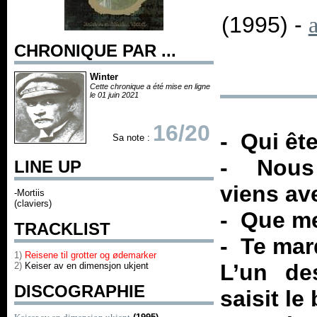
(1995) -
CHRONIQUE PAR ...
Winter
Cette chronique a été mise en ligne
le 01 juin 2021
16/20
- Qui êt
Sa note :
- Nous 
LINE UP
viens av
-Mortiis
(claviers)
- Que me
TRACKLIST
- Te mar
1)
Reisene til grotter og ødemarker
L’un d
2)
Keiser av en dimensjon ukjent
DISCOGRAPHIE
saisit le