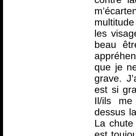
m’écart
multitude
les visa
beau êtr
appréhens
que je n
grave. J’
est si g
Il/ils m
dessus l
La chute 
est toujo