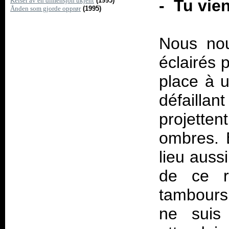
Keiser av en dimensjon ukjent
(1995)
- Tu vien
Ånden som gjorde opprør
(1995)
Nous nou
éclairés 
place à u
défaillan
projette
ombres. 
lieu auss
de ce r
tambours
ne suis