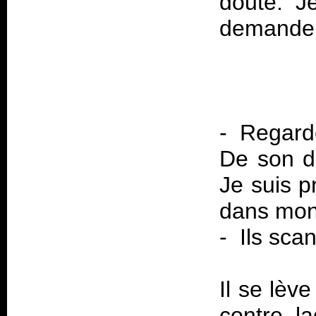
doute. J
demande 
- Regarde
De son do
Je suis p
dans mon
- Ils sca
Il se lèv
contre la