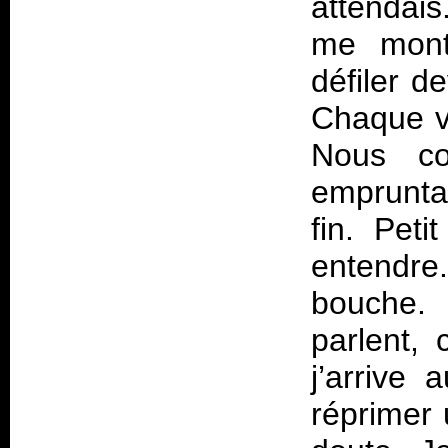
attendai
me montr
défiler d
Chaque vi
Nous co
empruntan
fin. Peti
entendre
bouche.
parlent,
j’arrive
réprimer 