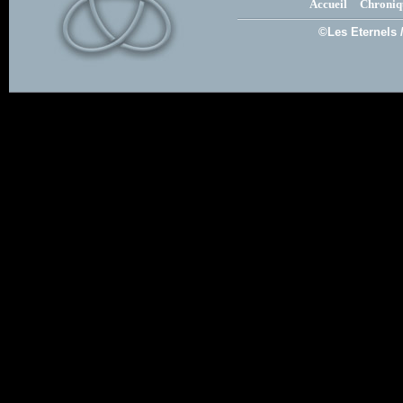
Accueil
Chroniq
©Les Eternels 