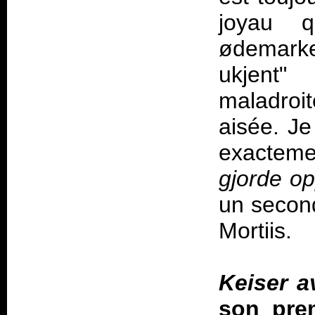
joyau q
ødemarke
ukjent
maladroi
aisée. Je
exactem
gjorde op
un second
Mortiis.
Keiser a
son prem