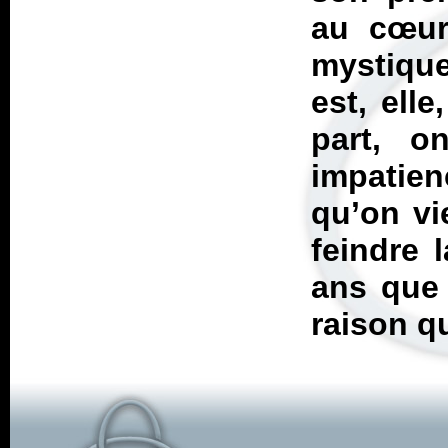
au cœur
mystique
est, ell
part, o
impatie
qu’on vi
feindre 
ans que 
raison q