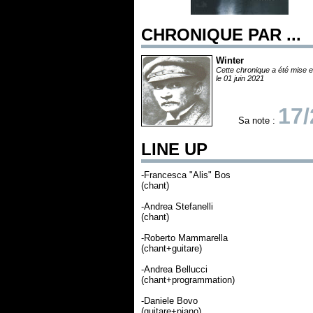
CHRONIQUE PAR ...
Winter
Cette chronique a été mise e
le 01 juin 2021
17/
Sa note :
LINE UP
-Francesca "Alis" Bos
(chant)
-Andrea Stefanelli
(chant)
-Roberto Mammarella
(chant+guitare)
-Andrea Bellucci
(chant+programmation)
-Daniele Bovo
(guitare+piano)