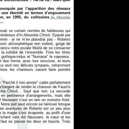
rovoquée par l’apparition des réseaux
jà une éternité en termes d’engouement
on, en 1995, du cultissime
In Absentia
e…
nait un certain nombre de faiblesses qui
 vénéneux d’
In Absentia Christi
. Epaulé par
nin - je ne m’en plaindrai pas - Roberto
doom atmosphérique non violent, gorgé de
nvaincu notre joviale Maïté de se consacrer
a solidité de l’ensemble. Finis les titres
e gothique-indus et "Numana" le vaporeux.
due forme, avec leur structure, et leurs
sca ravit nos délicats tympans, notamment
tous les chanteurs savent faire poindre
e "Perché il mio amore" cadre parfaitement
chargent de rendre la chanson de Faust'o
tia Christi..
. Sauf que non. La seconde
n pertinence d’arrangements, mais elle
d Nauseam
n’est en rien un monstre froid.
Notre poil peut encore se hérisser lorsque
es aventures de Roberto est un peu plus
 la magie s’est évaporée, au profit d’une
penchent vers
Ad Nauseam
, le cœur et les
l faut se passer les deux en boucle. Trois