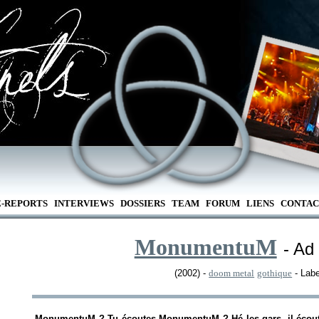
E-REPORTS
INTERVIEWS
DOSSIERS
TEAM
FORUM
LIENS
CONTAC
MonumentuM
- A
(2002) -
doom metal
gothique
- Lab
-MonumentuM ? Tu écoutes MonumentuM ? Hé les gars, il écou