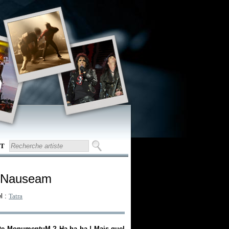
T
d Nauseam
el :
Tatra
te MonumentuM ? Ha ha ha ! Mais quel