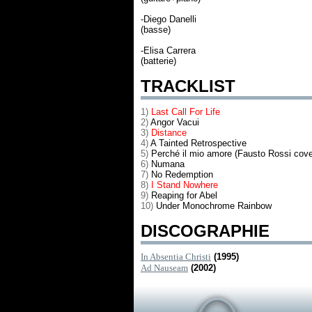
-Diego Danelli
(basse)
-Elisa Carrera
(batterie)
TRACKLIST
1)
Last Call For Life
2)
Angor Vacui
3)
Distance
4)
A Tainted Retrospective
5)
Perché il mio amore (Fausto Rossi cove
6)
Numana
7)
No Redemption
8)
I Stand Nowhere
9)
Reaping for Abel
10)
Under Monochrome Rainbow
DISCOGRAPHIE
In Absentia Christi
(1995)
Ad Nauseam
(2002)