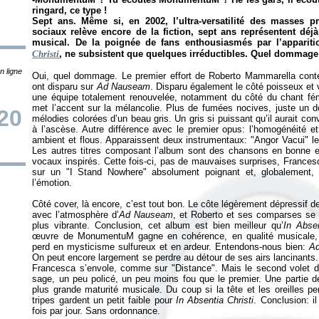
ringard, ce type !
Sept ans. Même si, en 2002, l’ultra-versatilité des masses p
sociaux relève encore de la fiction, sept ans représentent dé
musical. De la poignée de fans enthousiasmés par l’appariti
Christi
, ne subsistent que quelques irréductibles. Quel dommag
n ligne
Oui, quel dommage. Le premier effort de Roberto Mammarella conte
ont disparu sur
Ad Nauseam
. Disparu également le côté poisseux et
une équipe totalement renouvelée, notamment du côté du chant fémi
met l’accent sur la mélancolie. Plus de fumées nocives, juste un 
20
mélodies colorées d’un beau gris. Un gris si puissant qu’il aurait co
à l’ascèse. Autre différence avec le premier opus: l’homogénéité et l
ambient et flous. Apparaissent deux instrumentaux: "Angor Vacui" l
Les autres titres composant l’album sont des chansons en bonne et 
vocaux inspirés. Cette fois-ci, pas de mauvaises surprises, France
sur un "I Stand Nowhere" absolument poignant et, globalement, 
l’émotion.
Côté cover, là encore, c’est tout bon. Le côte légèrement dépressif d
avec l’atmosphère d’
Ad Nauseam
, et Roberto et ses comparses se 
plus vibrante. Conclusion, cet album est bien meilleur qu’
In Absen
œuvre de MonumentuM gagne en cohérence, en qualité musicale, e
perd en mysticisme sulfureux et en ardeur. Entendons-nous bien:
A
On peut encore largement se perdre au détour de ses airs lancinants. 
Francesca s’envole, comme sur "Distance". Mais le second volet d
sage, un peu policé, un peu moins fou que le premier. Une partie de
plus grande maturité musicale. Du coup si la tête et les oreilles 
tripes gardent un petit faible pour
In Absentia Christi
. Conclusion: i
fois par jour. Sans ordonnance.