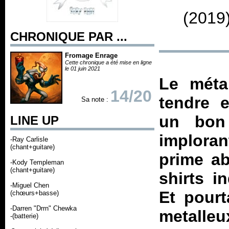
(2019
CHRONIQUE PAR ...
Fromage Enrage
Cette chronique a été mise en ligne
le 01 juin 2021
Le métal
14/20
tendre e
Sa note :
un bon
LINE UP
imploran
-Ray Carlisle
(chant+guitare)
prime ab
-Kody Templeman
(chant+guitare)
shirts i
-Miguel Chen
Et pourt
(chœurs+basse)
-Darren "Drrn" Chewka
metalleu
-(batterie)