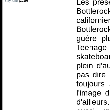
Les prés
Stay Rad!
(2019)
Bottlero
califor
Bottleroc
guère pl
Teenag
skateboa
plein d'a
pas dire 
toujours
l'image d
d'ailleur