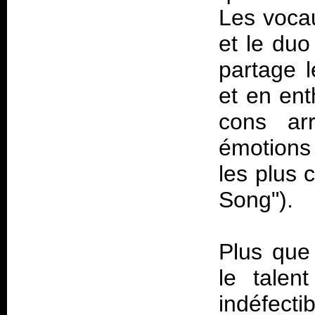
Les vocau
et le du
partage l
et en en
cons ar
émotions
les plus 
Song").
Plus que 
le talen
indéfec