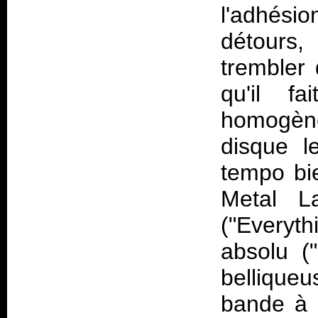
l'adhésio
détours,
trembler 
qu'il f
homogène
disque l
tempo bi
Metal L
("Everyth
absolu (
belliqueu
bande à C