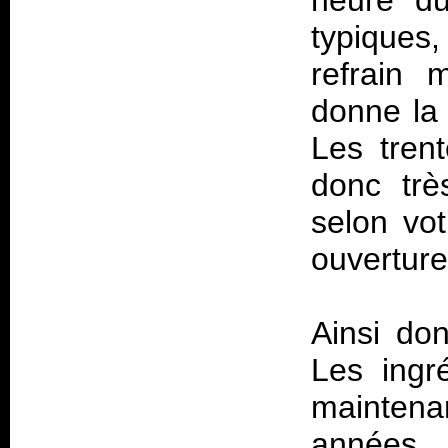
heure du
typiques
refrain 
donne la 
Les tren
donc trè
selon vot
ouverture 
Ainsi don
Les ingr
maintena
années 