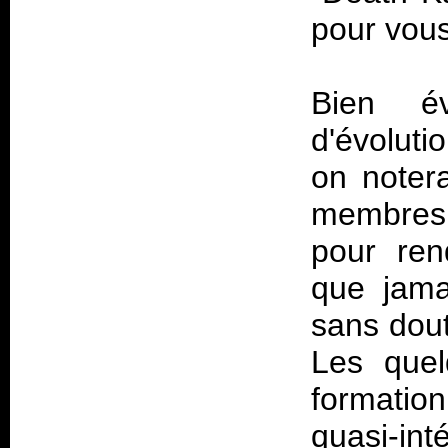
pour vous
Bien év
d'évoluti
on noter
membres 
pour ren
que jama
sans dout
Les quel
formation
quasi-in