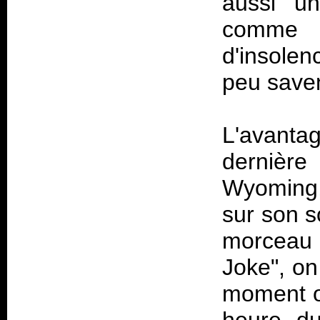
aussi un
comme u
d'insole
peu savent
L'avant
dernière 
Wyoming, 
sur son s
morceau 
Joke", on
moment o