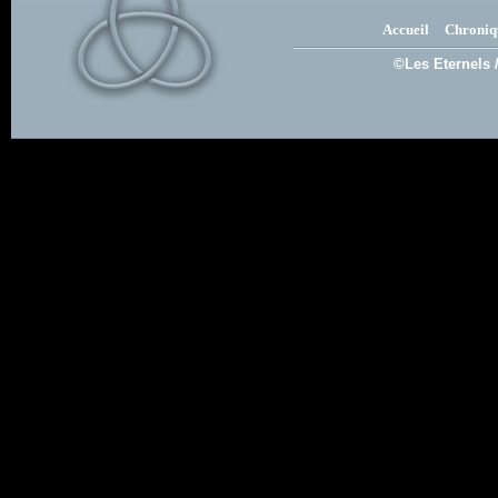
Accueil
Chroniq
©Les Eternels 