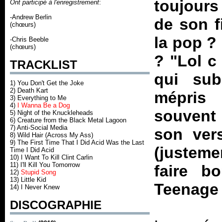
toujours
Ont participé à l'enregistrement
:
-Andrew Berlin
de son f
(chœurs)
la pop ?
-Chris Beeble
(chœurs)
? "Lol c
TRACKLIST
qui sub
1) You Don't Get the Joke
2) Death Kart
mépris 
3) Everything to Me
4)
I Wanna Be a Dog
souvent
5) Night of the Knuckleheads
6) Creature from the Black Metal Lagoon
7) Anti-Social Media
son ver
8) Wild Hair (Across My Ass)
9) The First Time That I Did Acid Was the Last
(justeme
Time I Did Acid
10) I Want To Kill Clint Carlin
11) I'll Kill You Tomorrow
faire b
12)
Stupid Song
13) Little Kid
Teenage 
14) I Never Knew
DISCOGRAPHIE