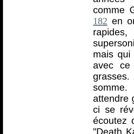
comme G
en on
182
rapides
superson
mais qui 
avec ce 
grasses.
somme. 
attendre 
ci se rév
écoutez 
"Death Ka