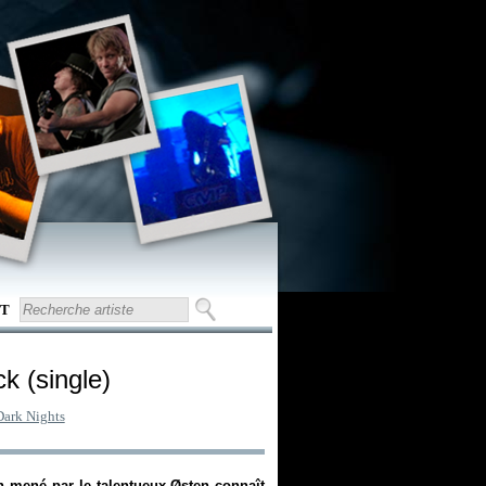
T
ck (single)
Dark Nights
h mené par le talentueux Østen connaît