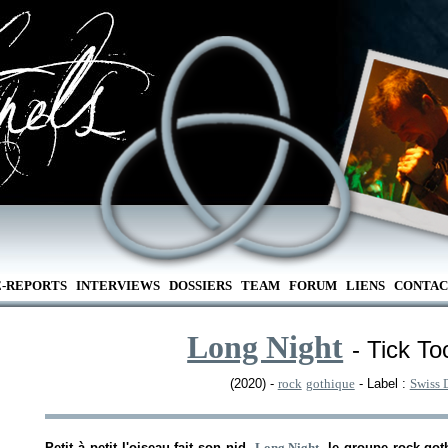
E-REPORTS
INTERVIEWS
DOSSIERS
TEAM
FORUM
LIENS
CONTAC
Long Night
- Tick To
(2020) -
rock
gothique
- Label :
Swiss 
Petit à petit l'oiseau fait son nid.
Long Night
, le groupe rock got