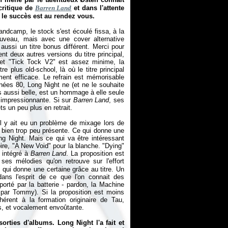
critique de
Barren Land
et dans l'attente
e le succès est au rendez vous.
ndcamp, le stock s'est écoulé fissa, à la
nouveau, mais avec une cover alternative
aussi un titre bonus différent. Merci pour
t deux autres versions du titre principal,
 et "Tick Tock V2" est assez minime, la
plus old-school, là où le titre principal
ment efficace. Le refrain est mémorisable
nnées 80, Long Night ne (et ne le souhaite
urs aussi belle, est un hommage à elle seule
e impressionnante. Si sur
Barren Land
, ses
ts un peu plus en retrait.
'il y ait eu un problème de mixage lors de
re bien trop peu présente. Ce qui donne une
g Night. Mais ce qui va être intéressant
re, "A New Void" pour la blanche. "Dying"
 intégré à
Barren Land
. La proposition est
ses mélodies qu'on retrouve sur l'effort
e qui donne une certaine grâce au titre. Un
dans l'esprit de ce que l'on connait des
porté par la batterie - pardon, la Machine
 par Tommy). Si la proposition est moins
érent à la formation originaire de Tau,
, et vocalement envoûtante.
orties d'albums. Long Night l'a fait et