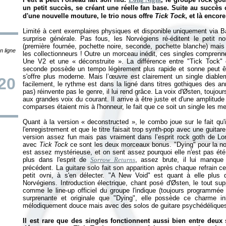
un petit succès, se créant une réelle fan base. Suite au succès 
d'une nouvelle mouture, le trio nous offre
Tick Tock
, et là encor
Limité à cent exemplaires physiques et disponible uniquement via Ba
surprise générale. Pas fous, les Norvégiens ré-éditent le petit 
(première fournée, pochette noire, seconde, pochette blanche) mais 
n ligne
les collectionneurs ! Outre un morceau inédit, ces singles comprennen
Une V2 et une «
déconstruite
». La différence entre "Tick Tock"
seconde possède un tempo légèrement plus rapide et sonne peut être 
s'offre plus moderne. Mais l’œuvre est clairement un single diable
20
facilement, le rythme est dans la ligné dans titres gothiques des a
pas) réinvente pas le genre, il lui rend grâce. La voix d'Østen, toujo
aux grandes voix du courant. Il arrive à être juste et d'une amplitud
comparses étaient mis à l'honneur, le fait que ce soit un single les me
Quant à la version «
deconstructed
», le combo joue sur le fait qu
l'enregistrement et que le titre faisait trop synth-pop avec une guita
version assez fun mais pas vraiment dans l’esprit rock goth de Lon
avec
Tick Tock
ce sont les deux morceaux bonus. "Dying" pour la noi
est assez mystérieuse, et on sent assez pourquoi elle n'est pas été
plus dans l'esprit de
Sorrow Returns
, assez brute, il lui manque 
précédent. La guitare solo fait son apparition après chaque refrain c
petit ovni, à s'en délecter. "A New Void" est quant à elle plus 
Norvégiens. Introduction électrique, chant posé d'Østen, le tout sup
comme le line-up officiel du groupe l'indique (toujours programmée
surprenante et originale que "Dying", elle possède ce charme inh
mélodiquement douce mais avec des solos de guitare psychédéliques
Il est rare que des singles fonctionnent aussi bien entre deux s