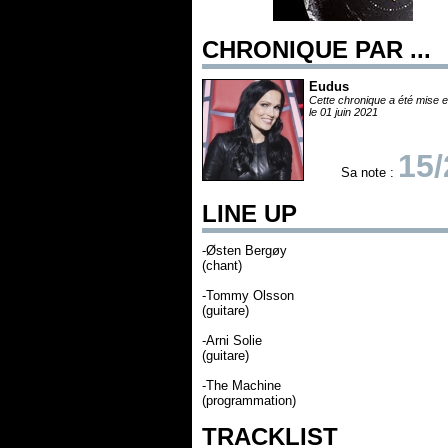
CHRONIQUE PAR ...
Eudus
Cette chronique a été mise e
le 01 juin 2021
15/
Sa note :
LINE UP
-Østen Bergøy
(chant)
-Tommy Olsson
(guitare)
-Arni Solie
(guitare)
-The Machine
(programmation)
TRACKLIST