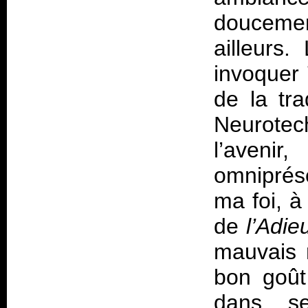
doucemen
ailleurs
invoquer 
de la tr
Neurotech
l’avenir
omniprés
ma foi, à
de
l’Adie
mauvais n
bon goût
dans se