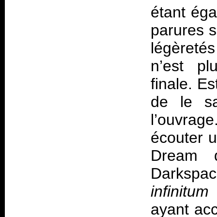
étant éga
parures s
légèretés
n’est pl
finale. Es
de le s
l’ouvrage
écouter u
Dream q
Darkspac
infinitum
s
ayant acc