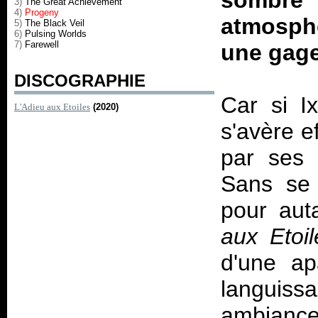
sombr
3)
The Great Achievement
4)
Progeny
atmosph
5)
The Black Veil
6)
Pulsing Worlds
7)
Farewell
une gage
DISCOGRAPHIE
Car si I
L'Adieu aux Etoiles
(2020)
s'avère e
par ses 
Sans se 
pour aut
aux Etoil
d'une ap
languiss
ambiance