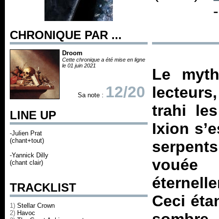
CHRONIQUE PAR ...
Droom
Cette chronique a été mise en ligne
le 01 juin 2021
Le myth
12/20
lecteurs
Sa note :
trahi le
LINE UP
Ixion s’
-Julien Prat
(chant+tout)
serpents
-Yannick Dilly
vouée 
(chant clair)
éternell
TRACKLIST
Ceci étan
1)
Stellar Crown
2)
Havoc