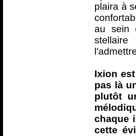
plaira à s
conforta
au sein
stellair
l'admettre
Ixion es
pas là u
plutôt u
mélodiq
chaque i
cette év