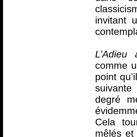
classicis
invitant
contempl
L’Adieu 
comme une
point qu’
suivante 
degré mé
évidemme
Cela tou
mêlés et