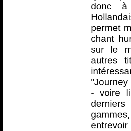
donc à 
Hollanda
permet m
chant hu
sur le m
autres t
intéress
"Journey 
- voire 
derniers
gammes, 
entrevo