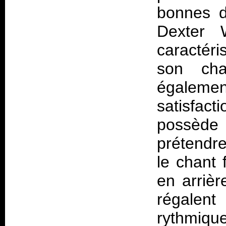
bonnes d
Dexter 
caractéri
son cha
égalem
satisfac
possède 
prétendre 
le chant 
en arrièr
régalen
rythmiqu