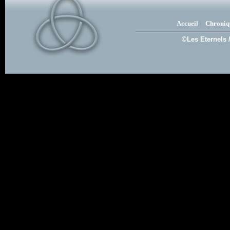
Accueil
Chroniq
©Les Eternels 