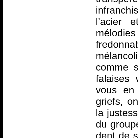
infranchi
l’acier
mélodi
fredonna
mélancoli
comme si
falaises
vous en 
griefs, o
la justes
du groupe
dent de s