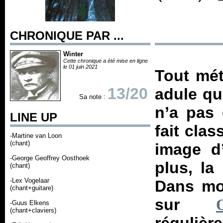
CHRONIQUE PAR ...
Winter
Cette chronique a été mise en ligne
le 01 juin 2021
Tout mét
13/20
adule qu
Sa note :
n’a pas 
LINE UP
fait cla
-Martine van Loon
(chant)
image d’
-George Geoffrey Oosthoek
plus, la
(chant)
-Lex Vogelaar
Dans mon
(chant+guitare)
sur
-Guus Elkens
(chant+claviers)