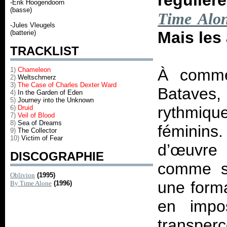
régulièr
-Erik Hoogendoorn
(basse)
Time Alo
-Jules Vleugels
Mais les
(batterie)
TRACKLIST
1)
Chameleon
À comme
2)
Weltschmerz
3)
The Case of Charles Dexter Ward
Bataves,
4)
In the Garden of Eden
5)
Journey into the Unknown
rythmiq
6)
Druid
7)
Veil of Blood
8)
Sea of Dreams
féminins
9)
The Collector
10)
Victim of Fear
d’œuvre 
DISCOGRAPHIE
comme so
Oblivion
(1995)
une form
By Time Alone
(1996)
en impo
transp