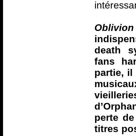
intéressa
Obliv
indispe
death s
fans ha
partie, i
musica
vieille
d’Orpha
perte de
titres po