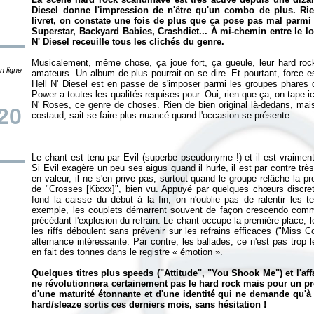
Diesel donne l'impression de n'être qu'un combo de plus. Rie
livret, on constate une fois de plus que ça pose pas mal parm
Superstar, Backyard Babies, Crashdiet... À mi-chemin entre le l
N' Diesel receuille tous les clichés du genre.
Musicalement, même chose, ça joue fort, ça gueule, leur hard rock
n ligne
amateurs. Un album de plus pourrait-on se dire. Et pourtant, force 
Hell N' Diesel est en passe de s'imposer parmi les groupes phares
Power
a toutes les qualités requises pour. Oui, rien que ça, on tape
N' Roses, ce genre de choses. Rien de bien original là-dedans, mais
20
Le chant est tenu par Evil (superbe pseudonyme !) et il est vraiment 
Si Evil exagère un peu ses aigus quand il hurle, il est par contre tr
en valeur, il ne s'en prive pas, surtout quand le groupe relâche la p
de "Crosses [Kixxx]", bien vu. Appuyé par quelques chœurs discrets
fond la caisse du début à la fin, on n'oublie pas de ralentir les 
exemple, les couplets démarrent souvent de façon crescendo comm
précédant l'explosion du refrain. Le chant occupe la première place, l
les riffs déboulent sans prévenir sur les refrains efficaces ("Miss C
alternance intéressante. Par contre, les ballades, ce n'est pas trop leu
en fait des tonnes dans le registre « émotion ».
Quelques titres plus speeds ("Attitude", "You Shook Me") et l'aff
ne révolutionnera certainement pas le hard rock mais pour un pr
d'une maturité étonnante et d'une identité qui ne demande qu'à
hard/sleaze sortis ces derniers mois, sans hésitation !