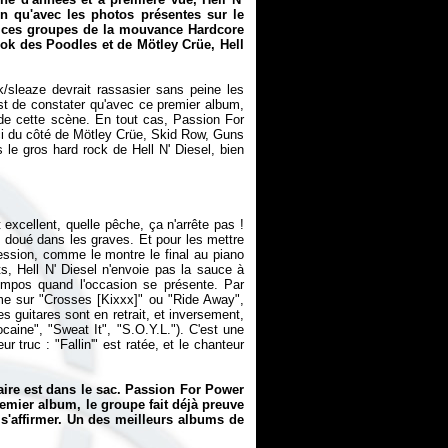
n qu'avec les photos présentes sur le
i ces groupes de la mouvance Hardcore
ook des Poodles et de Mötley Crüe, Hell
/sleaze devrait rassasier sans peine les
est de constater qu'avec ce premier album,
 de cette scène. En tout cas,
Passion For
 ici du côté de Mötley Crüe, Skid Row, Guns
 le gros hard rock de Hell N' Diesel, bien
excellent, quelle pêche, ça n'arrête pas !
ès doué dans les graves. Et pour les mettre
ression, comme le montre le final au piano
, Hell N' Diesel n'envoie pas la sauce à
tempos quand l'occasion se présente. Par
e sur "Crosses [Kixxx]" ou "Ride Away",
es guitares sont en retrait, et inversement,
ocaine", "Sweat It", "S.O.Y.L."). C'est une
r truc : "Fallin'" est ratée, et le chanteur
aire est dans le sac.
Passion For Power
emier album, le groupe fait déjà preuve
 s'affirmer. Un des meilleurs albums de