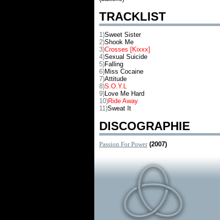
TRACKLIST
1)
Sweet Sister
2)
Shook Me
3)
Crosses [Kixxx]
4)
Sexual Suicide
5)
Falling
6)
Miss Cocaine
7)
Attitude
8)
S.O.Y.L
9)
Love Me Hard
10)
Ride Away
11)
Sweat It
DISCOGRAPHIE
Passion For Power
(2007)