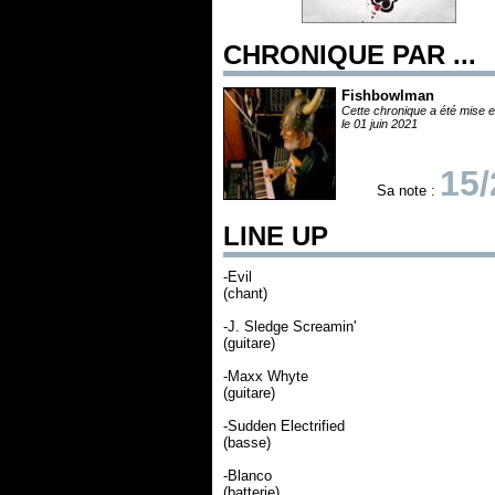
CHRONIQUE PAR ...
Fishbowlman
Cette chronique a été mise e
le 01 juin 2021
15/
Sa note :
LINE UP
-Evil
(chant)
-J. Sledge Screamin'
(guitare)
-Maxx Whyte
(guitare)
-Sudden Electrified
(basse)
-Blanco
(batterie)