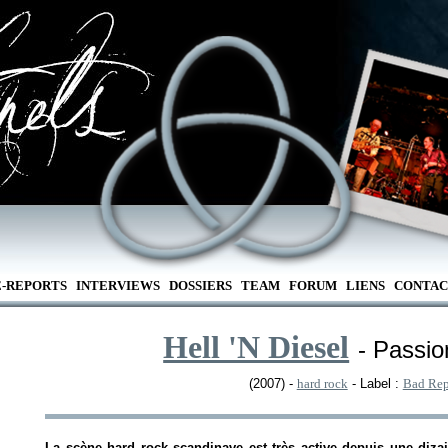
E-REPORTS
INTERVIEWS
DOSSIERS
TEAM
FORUM
LIENS
CONTAC
Hell 'N Diesel
- Passi
(2007) -
hard rock
- Label :
Bad Rep
La scène hard rock scandinave est très active depuis une dizai