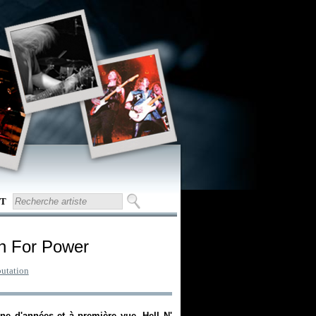
T
on For Power
utation
ne d'années et à première vue, Hell N'