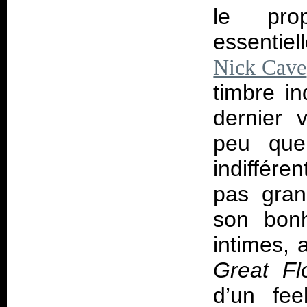
le pro
essentie
Nick Cave
timbre i
dernier 
peu que
indiffére
pas gran
son bonh
intimes, 
Great Fl
d’un fee