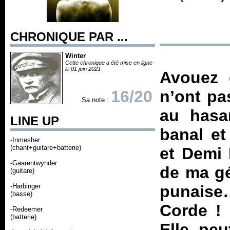
CHRONIQUE PAR ...
Winter
Cette chronique a été mise en ligne
le 01 juin 2021
Avouez 
16/20
n’ont pa
Sa note :
au has
LINE UP
banal et
-Inmesher
(chant+guitare+batterie)
et Demi 
-Gaarentwynder
de ma gé
(guitare)
-Harbinger
punaise
(basse)
Corde ! 
-Redeemer
(batterie)
Elle peu