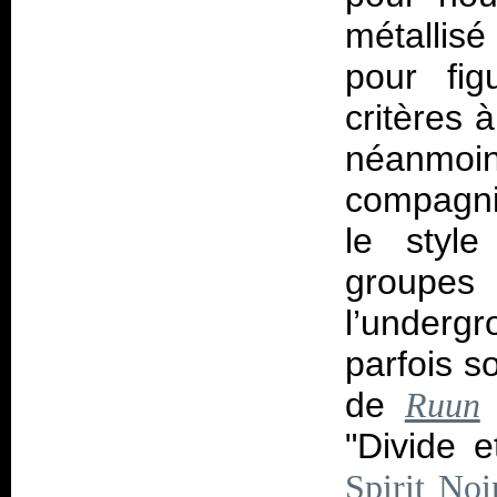
métallis
pour fi
critères 
néanmoins
compagnie
le style
groupes
l’underg
parfois so
de
Ruun
"Divide 
Spirit Noi