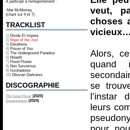
A participé à l'enregistrement
:
veut, p
-Mat McMerney
(chant sur 4 et 7)
choses a
TRACKLIST
vicieux
1)
Divide Et Impera
2)
Rope of the Just
3)
Eleutheria
4)
Prison of You
Alors, ce
5)
The Underground Paradise
6)
Hiraeth
quand 
7)
Flood Flower
8)
Non Serviemus
9)
Issohadores
secondair
10)
Diluvian Darkness
se trouv
DISCOGRAPHIE
l’insta
The Great Flood
(2020)
Estrangement
(2024)
leurs co
pseudonym
pour nou