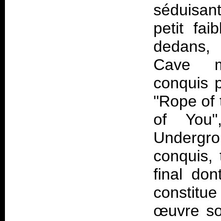
séduisan
petit fai
dedans, 
Cave m’
conquis p
"Rope of t
of You"
Undergro
conquis,
final do
constitu
œuvre so