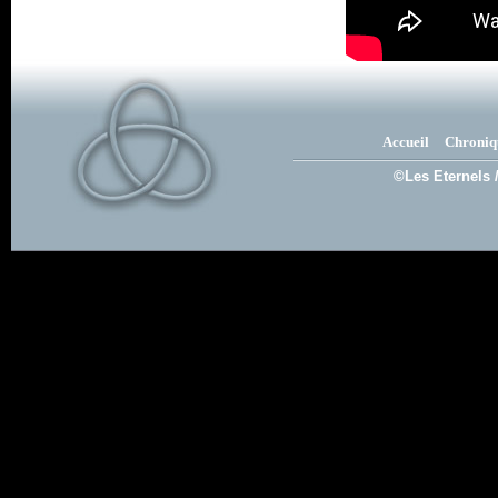
Accueil
Chroniq
©Les Eternels 