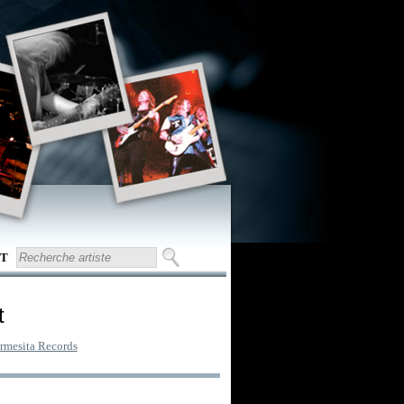
T
t
rmesita Records