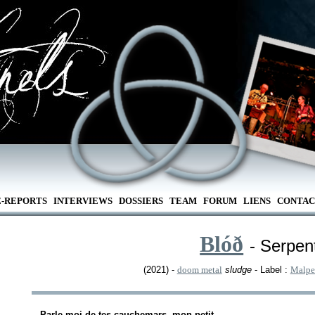
E-REPORTS
INTERVIEWS
DOSSIERS
TEAM
FORUM
LIENS
CONTAC
Blóð
- Serpen
(2021) -
doom metal
sludge
- Label :
Malpe
- Parle-moi de tes cauchemars, mon petit.