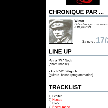
CHRONIQUE PAR ...
Winter
Cette chronique a été mise e
le 01 juin 2021
17/
Sa note :
LINE UP
-Anna "W." Nouk
(chant+basse)
-Ulrich "W." Wegrich
(guitare+basse+programmation)
TRACKLIST
1)
Lvcifer
2)
Hecate
3)
Blóð
4)
Energumene