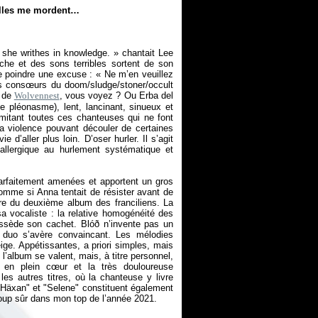
 elles me mordent…
 she writhes in knowledge.
» chantait Lee
che et des sons terribles sortent de son
ue poindre une excuse : «
Ne m’en veuillez
 consœurs du doom/sludge/stoner/occult
, de
Wolvennest
, vous voyez ? Ou Erba del
e pléonasme), lent, lancinant, sinueux et
imitant toutes ces chanteuses qui ne font
la violence pouvant découler de certaines
e d’aller plus loin. D’oser hurler. Il s’agit
 allergique au hurlement systématique et
parfaitement amenées et apportent un gros
comme si Anna tentait de résister avant de
ère du deuxième album des franciliens. La
 vocaliste : la relative homogénéité des
ssède son cachet. Blóð n’invente pas un
e duo s’avère convaincant. Les mélodies
e. Appétissantes, a priori simples, mais
e l’album se valent, mais, à titre personnel,
nt en plein cœur et la très douloureuse
 autres titres, où la chanteuse y livre
"Häxan" et "Selene" constituent également
oup sûr dans mon top de l’année 2021.