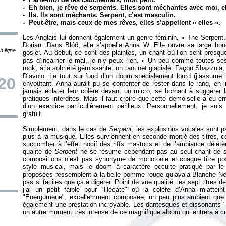
- Eh bien, je rêve de serpents. Elles sont méchantes avec moi,
- Ils. Ils sont méchants. Serpent, c’est masculin.
- Peut-être, mais ceux de mes rêves, elles s’appellent «
elles
».
Les Anglais lui donnent également un genre féminin. «
The Serpent,
Dorian. Dans Blóð, elle s’appelle Anna W. Elle ouvre sa large bou
n ligne
gosier. Au début, ce sont des plaintes, un chant où l’on sent presq
pas d’incarner le mal, je n’y peux rien.
» Un peu comme toutes ses
rock, à la sobriété gémissante, un tantinet glaciale. Façon Shazzula
Diavolo. Le tout sur fond d’un doom spécialement lourd (j’assume l
20
envoûtant. Anna aurait pu se contenter de rester dans le rang, en 
jamais éclater leur colère devant un micro, se bornant à suggérer 
pratiques interdites. Mais il faut croire que cette demoiselle a eu envi
d’un exercice particulièrement périlleux. Personnellement, je suis
gratuit.
Simplement, dans le cas de
Serpent
, les explosions vocales sont 
plus à la musique. Elles surviennent en seconde moitié des titres, 
succomber à l’effet nocif des riffs mastocs et de l’ambiance délét
qualité de
Serpent
ne se résume cependant pas au seul chant de sa
compositions n’est pas synonyme de monotonie et chaque titre po
style musical, mais le doom à caractère occulte pratiqué par l
proposées ressemblent à la belle pomme rouge qu’avala Blanche Neig
pas si faciles que ça à digérer. Point de vue qualité, les sept titres d
j’ai un petit faible pour "Hecate" où la colère d’Anna m’attei
"Energumene", excellemment composée, un peu plus ambient que les
également une prestation incroyable. Les dantesques et dissonants 
un autre moment très intense de ce magnifique album qui entrera à c