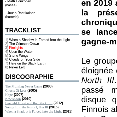
en 2019 a
- Matti Honkonen
(basse)
la prés
- Juuso Raatikainen
(batterie)
chroniqu
TRACKLIST
se lanc
gagne-ma
1)
When a Shadow Is Forced Into the Light
2)
The Crimson Crown
3)
Firelights
4)
Upon the Water
5)
Stone Wings
Le group
6)
Clouds on Your Side
7)
Here on the Black Earth
8)
Never Left
éloignée
DISCOGRAPHIE
North III
The Morning Never Came
(2003)
passé mu
Ghosts Of Loss
(2005)
Hope
(2007)
disque q
New Moon
(2010)
Emerald Forest and the Blackbird
(2012)
Finnois a
Songs from the North I, II & III
(2015)
When a Shadow is Forced into the Light
(2019)