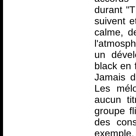
durant "T
suivent e
calme, d
l'atmosph
un déve
black en 
Jamais d
Les mélo
aucun ti
groupe fl
des cons
exemple,