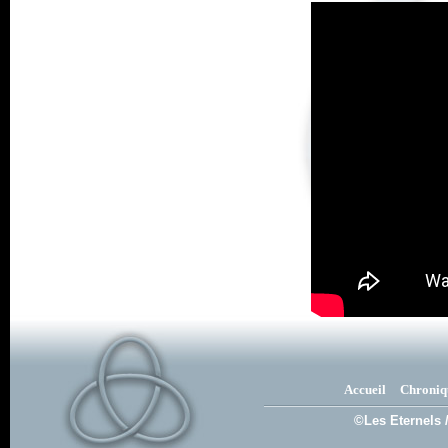
Accueil
Chroniq
©Les Eternels 