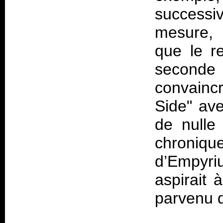
success
mesure, 
que le re
seconde
convain
Side" ave
de nulle 
chroniq
d’Empyri
aspirait 
parvenu q