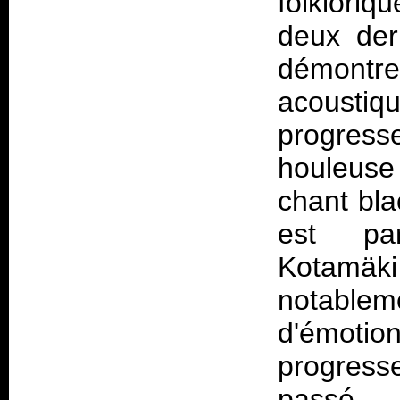
folklori
deux dern
démont
acousti
progres
houleus
chant bla
est par
Kotamä
notableme
d'émotion
progress
passé.