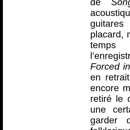
de
Son
acoustiq
guitares
placard, 
temps 
l’enregi
Forced in
en retra
encore me
retiré l
une cer
garder 