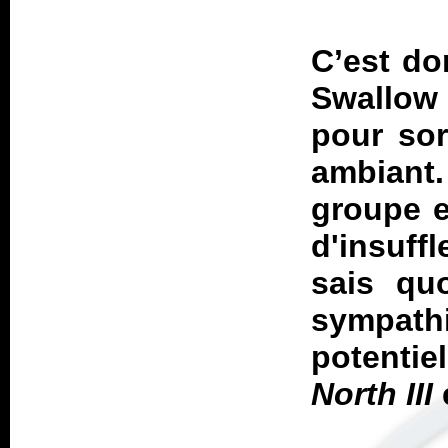
C’est do
Swallow
pour sor
ambiant
groupe e
d'insuff
sais qu
sympath
potenti
North III