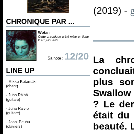
(2019) -
CHRONIQUE PAR ...
Wotan
Cette chronique a été mise en ligne
le 01 juin 2021
12/20
La chr
Sa note :
concluai
LINE UP
plus so
- Mikko Kotamäki
(chant)
Swallow 
- Juho Räihä
(guitare)
? Le der
- Juha Raivio
était du
(guitare)
- Jaani Peuhu
beauté. 
(claviers)