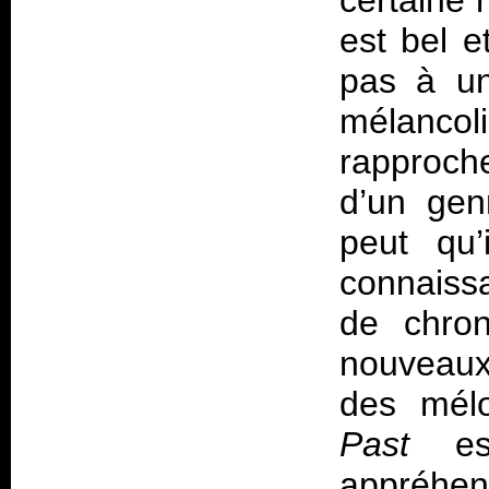
certaine 
est bel e
pas à un
mélanco
rapproch
d’un gen
peut qu
connaissa
de chron
nouveaux)
des mél
Past
est
appréhen