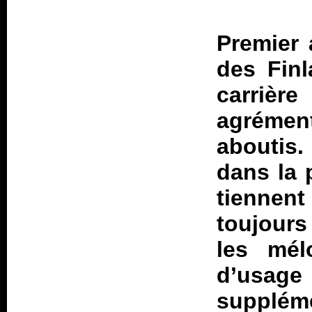
Premier 
des Finl
carrière
agréme
aboutis.
dans la 
tiennen
toujours
les mélo
d’usage 
supplé