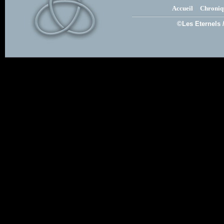
Accueil
Chroniq
©Les Eternels 