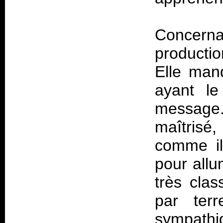
Concern
productio
Elle man
ayant le
message. 
maîtrisé
comme il
pour allu
très clas
par ter
sympathi