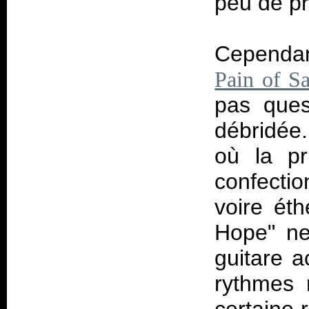
peu de pr
Cependan
Pain of Sa
pas ques
débridée.
où la pr
confecti
voire ét
Hope" ne
guitare a
rythmes 