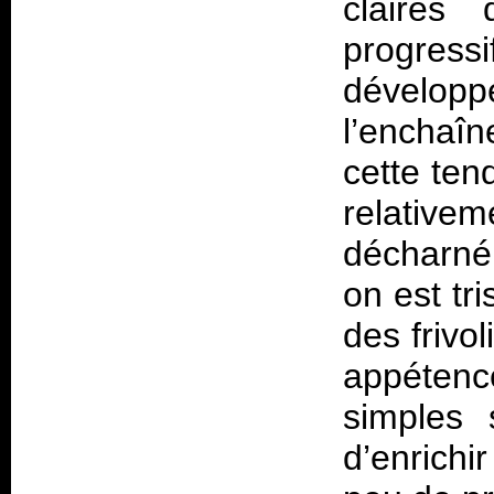
claires 
progre
développ
l’enchaî
cette ten
relativ
décharné 
on est tr
des frivo
appétenc
simples 
d’enrichi