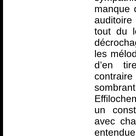
manque d
auditoir
tout du 
décrocha
les mélod
d’en tir
contrair
sombrant 
Effiloche
un const
avec cha
entendue 