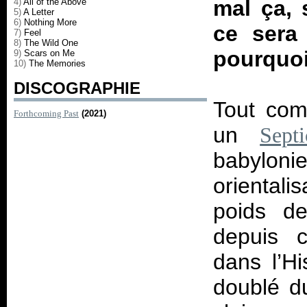
mal ça, 
4)
All of the Above
5)
A Letter
6)
Nothing More
ce sera 
7)
Feel
8)
The Wild One
pourquoi
9)
Scars on Me
10)
The Memories
DISCOGRAPHIE
Tout co
Forthcoming Past
(2021)
un
Septi
babylon
orientali
poids de
depuis c
dans l’Hi
doublé d