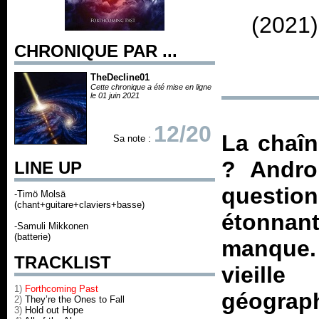
(2021)
CHRONIQUE PAR ...
TheDecline01
Cette chronique a été mise en ligne
le 01 juin 2021
12/20
La chaîn
Sa note :
? Andro
LINE UP
questi
-Timö Molsä
(chant+guitare+claviers+basse)
étonnant
-Samuli Mikkonen
(batterie)
manque. 
TRACKLIST
vieill
1)
Forthcoming Past
géograph
2)
They’re the Ones to Fall
3)
Hold out Hope