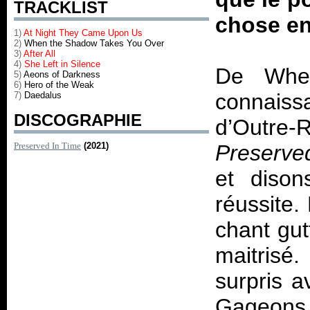
TRACKLIST
chose en
1)
At Night They Came Upon Us
2)
When the Shadow Takes You Over
3)
After All
4)
She Left in Silence
De Whee
5)
Aeons of Darkness
6)
Hero of the Weak
connaiss
7)
Daedalus
DISCOGRAPHIE
d’Outre
Preserved In Time
(2021)
Preserve
et dison
réussite.
chant gut
maitrisé.
surpris 
Gageons q