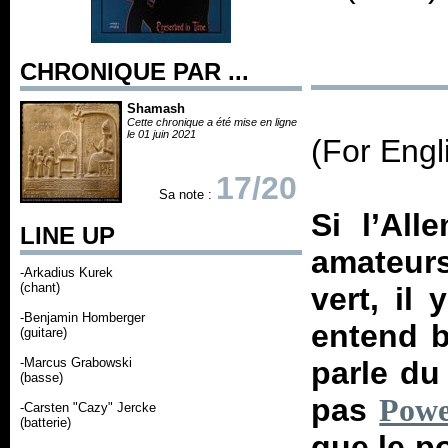
CHRONIQUE PAR ...
Shamash
Cette chronique a été mise en ligne
le 01 juin 2021
(For Engl
17/20
Sa note :
Si l’Al
LINE UP
amateur
-Arkadius Kurek
(chant)
vert, il
-Benjamin Homberger
entend b
(guitare)
-Marcus Grabowski
parle du
(basse)
pas
Powe
-Carsten "Cazy" Jercke
(batterie)
que le po