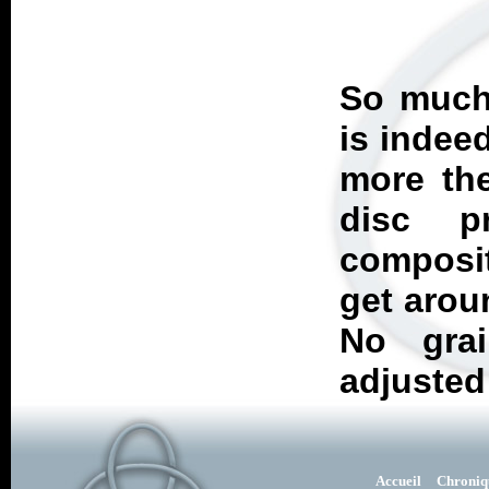
So much
is indeed
more the
disc p
composit
get arou
No grai
adjusted
Accueil
Chroniq