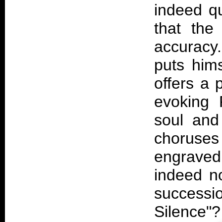
indeed qu
that the
accuracy
puts him
offers a 
evoking 
soul and
choruse
engraved 
indeed n
successi
Silence"?