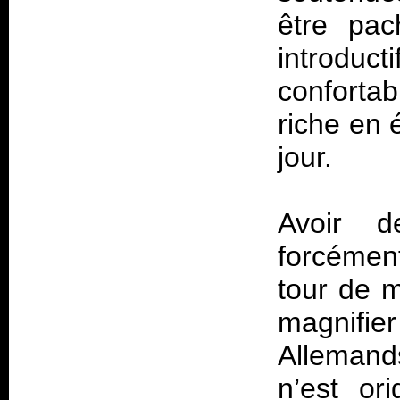
être pac
introd
conforta
riche en 
jour.
Avoir d
forcémen
tour de m
magnifie
Allemands
n’est ori