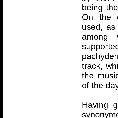
being the
On the 
used, as 
among w
supported
pachyder
track, wh
the musi
of the day
Having g
synonymo