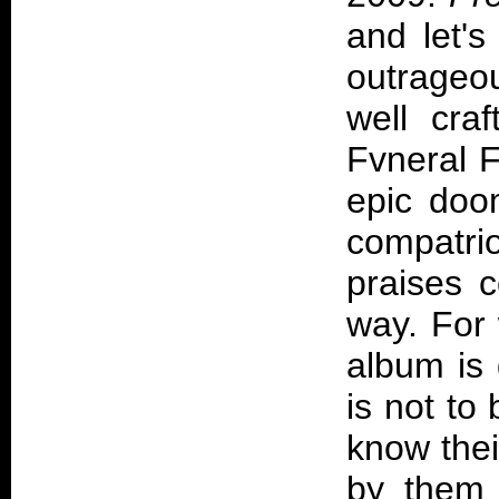
and let's
outrageou
well cra
Fvneral F
epic doom
compatrio
praises c
way. For
album is
is not to
know thei
by them 