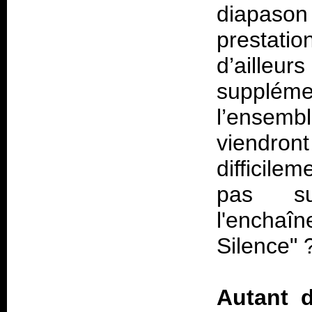
diapason
prestati
d’ailleu
supplém
l’ensemb
viendron
difficile
pas su
l'enchaî
Silence" 
Autant d