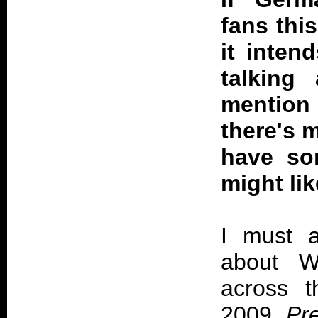
fans thi
it inten
talking
mentio
there's m
have so
might lik
I must a
about W
across t
2009.
Pr