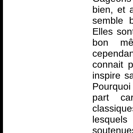
bien, et 
semble b
Elles son
bon mê
cependant
connait p
inspire 
Pourquoi
part ca
classique
lesquels
soutenue