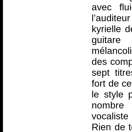
avec flu
l’audite
kyrielle 
guitar
mélancoli
des compo
sept titr
fort de ce
le style 
nombre 
vocaliste
Rien de t