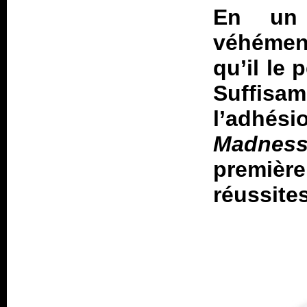
En un 
véhément
qu’il le 
Suffis
l’adhé
Madnes
premièr
réussite