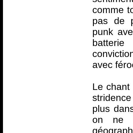
comme tou
pas de p
punk ave
batteri
convicti
avec féro
Le chant 
stridence
plus dans
on ne 
géograph