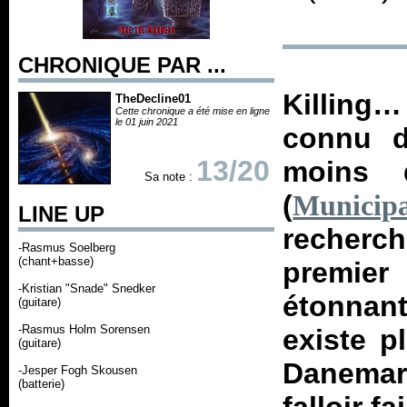
CHRONIQUE PAR ...
Killing
TheDecline01
Cette chronique a été mise en ligne
le 01 juin 2021
connu d
13/20
moins d
Sa note :
(
Municip
LINE UP
recherc
-Rasmus Soelberg
(chant+basse)
premier 
-Kristian "Snade" Snedker
étonnant
(guitare)
-Rasmus Holm Sorensen
existe p
(guitare)
Danemar
-Jesper Fogh Skousen
(batterie)