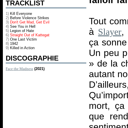
falloir f
TRACKLIST
1)
Kill Everyone
2)
Before Violence Strikes
Tout com
3)
Don't Get Mad, Get Evil
4)
See You in Hell
à
,
Slayer
5)
Legion of Hate
6)
Straight Out of Kattegat
7)
One Last Victim
ça sonne 
8)
1942
9)
Killed in Action
Un peu pl
DISCOGRAPHIE
» de la 
Face the Madness
(2021)
autant no
D’ailleu
Qu’import
mort, ça
que rend
sentime