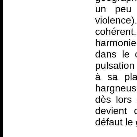
un peu 
violence)
cohéren
harmoni
dans le 
pulsatio
à sa pla
hargneus
dès lors 
devient 
défaut le