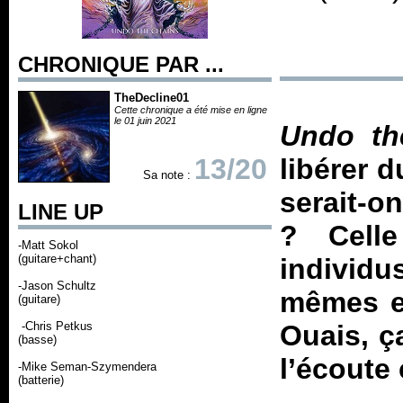
CHRONIQUE PAR ...
TheDecline01
Cette chronique a été mise en ligne
le 01 juin 2021
Undo th
13/20
libérer 
Sa note :
serait-o
LINE UP
? Celle
-Matt Sokol
(guitare+chant)
individu
-Jason Schultz
mêmes et
(guitare)
-Chris Petkus
Ouais, ç
(basse)
l’écoute
-Mike Seman-Szymendera
(batterie)