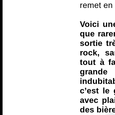
remet en 
Voici un
que rare
sortie t
rock, s
tout à f
grand
indubita
c’est le
avec pla
des bièr