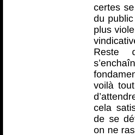
certes se
du public
plus viol
vindicati
Reste q
s’encha
fondamen
voilà to
d’attendr
cela sati
de se dé
on ne ras