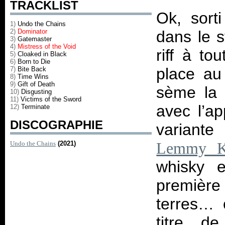
TRACKLIST
Ok, sorti
1)
Undo the Chains
2)
Dominator
dans le s
3)
Gatemaster
4)
Mistress of the Void
riff à to
5)
Cloaked in Black
6)
Born to Die
place au
7)
Bite Back
8)
Time Wins
9)
Gift of Death
sème la 
10)
Disgusting
11)
Victims of the Sword
avec l’ap
12)
Terminate
DISCOGRAPHIE
variante
Undo the Chains
(2021)
Lemmy Ki
whisky e
première
terres… 
titre d