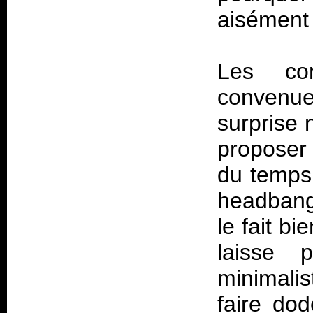
aisément 
Les com
conven
surprise 
proposer 
du temps.
headbang
le fait bi
laisse 
minimalis
faire dod