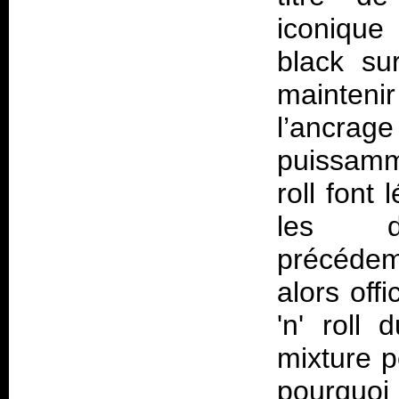
iconique
black su
mainteni
l’ancr
puissamme
roll font
les dé
précéde
alors off
'n' roll
mixture p
pourquoi 