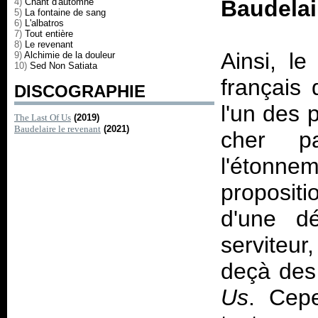
Baudelai
4)
Chant d'automne
5)
La fontaine de sang
6)
L'albatros
7)
Tout entière
8)
Le revenant
Ainsi, le
9)
Alchimie de la douleur
10)
Sed Non Satiata
français
DISCOGRAPHIE
l'un des 
The Last Of Us
(2019)
Baudelaire le revenant
(2021)
cher p
l'étonne
propositi
d'une d
serviteu
deçà des
Us
. Cepe