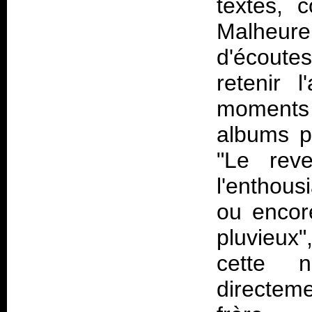
textes, 
Malheur
d'écoutes
retenir 
moments 
albums pr
"Le rev
l'enthou
ou encor
pluvieux"
cette n
directeme