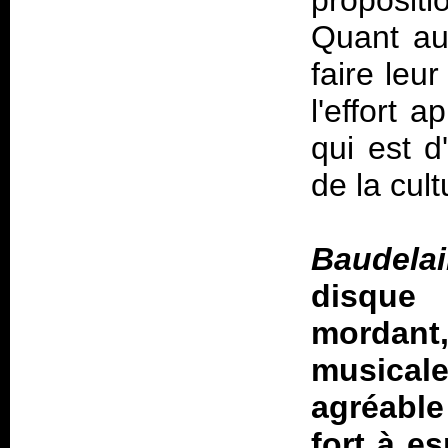
propositi
Quant aux
faire leu
l'effort 
qui est 
de la cult
Baudelai
disqu
mordant
musica
agréable 
fort à e