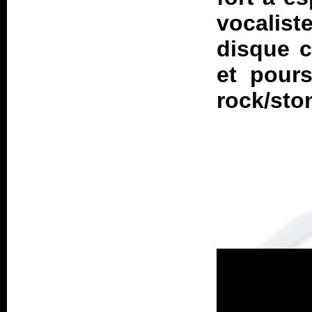
vocali
disque 
et pour
rock/sto