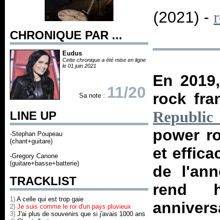
(2021) -
CHRONIQUE PAR ...
Eudus
Cette chronique a été mise en ligne
le 01 juin 2021
En 2019,
11/20
rock fra
Sa note :
Republic
LINE UP
power ro
-Stephan Poupeau
(chant+guitare)
et effica
-Gregory Canone
(guitare+basse+batterie)
de l'an
TRACKLIST
rend h
1)
A celle qui est trop gaie
annivers
2)
Je suis comme le roi d'un pays pluvieux
3)
J'ai plus de souvenirs que si j'avais 1000 ans