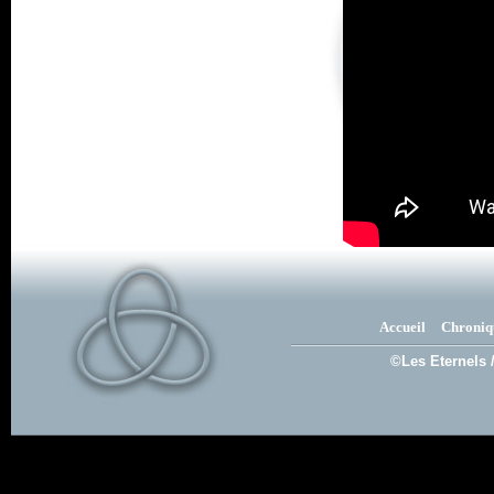
Accueil
Chroniq
©Les Eternels 