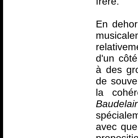
frère.
En dehors
musicalem
relative
d'un côt
à des g
de souven
la cohé
Baudela
spéciale
avec que