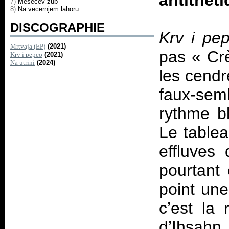
antithéti
7)
Mesecev zub
8)
Na vecernjem lahoru
DISCOGRAPHIE
Krv i pe
Mrtvaja (EP)
(2021)
pas «
Cr
Krv i pepeo
(2021)
Na utrini
(2024)
les cend
faux-se
rythme bl
Le tablea
effluves
pourtant 
point une
c’est la
d’Ihsa