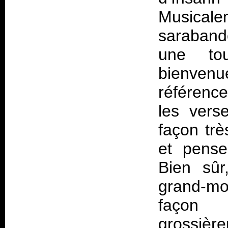
Musical
saraband
une tou
bienven
référenc
les vers
façon trè
et pense
Bien sûr
grand-mo
faço
grossière