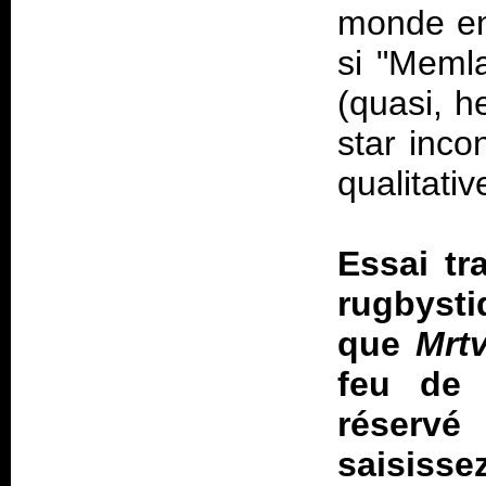
monde ent
si "Meml
(quasi, h
star inco
qualitativ
Essai tr
rugbysti
que
Mrtv
feu de 
réserv
saisisse