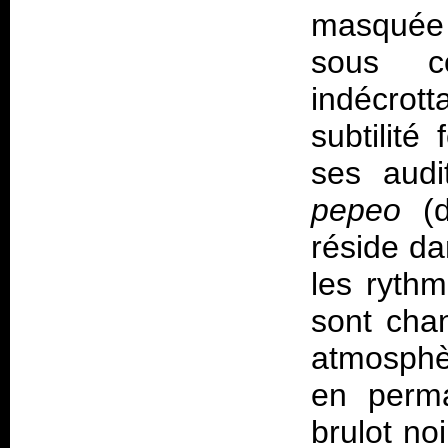
masquée 
sous co
indécrot
subtilité
ses audi
pepeo
(d
réside d
les rythm
sont cha
atmosphè
en perma
brulot no