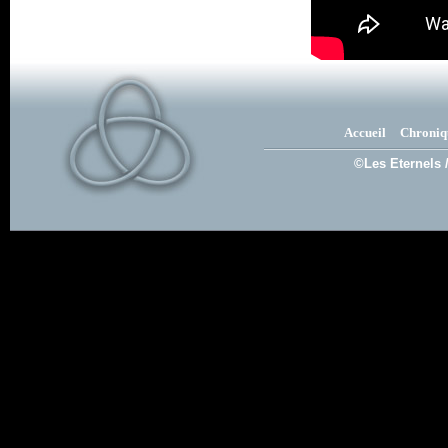
Accueil
Chroniq
©Les Eternels 