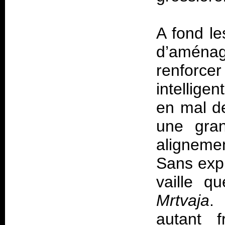
A fond le
d’aména
renforcer
intellige
en mal de
une gran
aligneme
Sans exp
vaille q
Mrtvaja
.
autant f