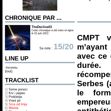
CHRONIQUE PAR ...
TheDecline01
Cette chronique a été mise en ligne
le 01 juin 2021
CMPT v
15/20
m’ayant 
Sa note :
avec ce 
LINE UP
durée.
-Inconnu
(tout)
récompe
TRACKLIST
Serbes (
1)
Seme ponoci
le for
2)
Krv i pepeo
3)
Prokletije
emper
4)
Vrani pir
5)
Srce od trnja
6)
Memla