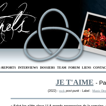
E-REPORTS
INTERVIEWS
DOSSIERS
TEAM
FORUM
LIENS
CONTAC
JE T'AIME
- Pa
(2022) -
rock
post-punk
- Label :
Manic Dep
«
Salut les p’tits clous ! LA grande progression de la semaine, 