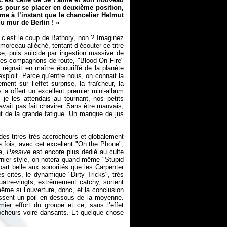
es pour se placer en deuxième position,
me à l’instant que le chancelier Helmut
du mur de Berlin !
»
te, c’est le coup de Bathory, non ? Imaginez
 morceau alléché, tentant d’écouter ce titre
e, puis suicide par ingestion massive de
 de ses compagnons de route, "Blood On Fire"
 régnait en maître ébouriffé de la planète
exploit. Parce qu’entre nous, on connait la
nt sur l’effet surprise, la fraîcheur, la
s a offert un excellent premier mini-album
je les attendais au tournant, nos petits
avait pas fait chavirer. Sans être mauvais,
ut de la grande fatigue. Un manque de jus
es titres très accrocheurs et globalement
e fois, avec cet excellent "On the Phone",
te,
Passive
est encore plus dédié au culte
nier style, on notera quand même "Stupid
part belle aux sonorités que les Carpenter
s cités, le dynamique "Dirty Tricks", très
atre-vingts, extrêmement catchy, sortent
ême si l’ouverture, donc, et la conclusion
ssent un poil en dessous de la moyenne.
mier effort du groupe et ce, sans l’effet
crocheurs voire dansants. Et quelque chose