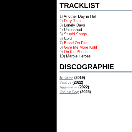
TRACKLIST
1)
Another Day in Hell
2)
Dirty Tricks
3)
Lonely Days
4)
Unleashed
5)
Stupid Songs
6)
Cold
7)
Blood On Fire
8)
Give Me More Kohl
9)
On the Phone
10) Marble Heroes
DISCOGRAPHIE
Je t'aime
(2019)
Passive
(2022)
Aggressive
(2022)
Useless Boy
(2025)