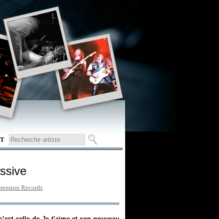
T
ssive
ression Records
c’est celle de Je t’aime et son nouveau