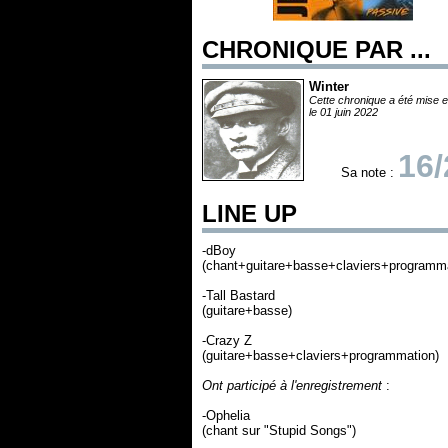
CHRONIQUE PAR ...
Winter
Cette chronique a été mise e
le 01 juin 2022
16/
Sa note :
LINE UP
-dBoy
(chant+guitare+basse+claviers+programma
-Tall Bastard
(guitare+basse)
-Crazy Z
(guitare+basse+claviers+programmation)
Ont participé à l'enregistrement
:
-Ophelia
(chant sur "Stupid Songs")