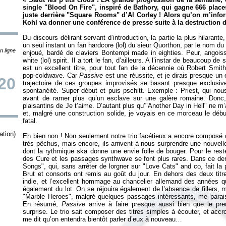
single "Blood On Fire", inspiré de Bathory, qui gagne 666 plac
juste derrière "Square Rooms" d’Al Corley ! Alors qu’on m’infor
Kohl va donner une conférence de presse suite à la destruction 
Du discours délirant servant d’introduction, la partie la plus hilaran
un seul instant un fan hardcore (lol) du sieur Quorthon, par le nom du
n ligne
enjoué, bardé de claviers Bontempi made in eighties. Peur, angoiss
white (lol) spirit. Il a tort le fan, d’ailleurs. A l’instar de beaucoup
est un excellent titre, pour tout fan de la décennie où Robert Smith
pop-coldwave. Car
Passive
est une réussite, et je dirais presque un 
20
trajectoire de ces groupes improvisés se basant presque exclusiveme
spontanéité. Super début et puis pschitt. Exemple : Priest, qui nou
avant de ramer plus qu’un esclave sur une galère romaine. Donc, 
plaisantins de Je t’aime. D’autant plus qu’"Another Day in Hell" ne m’
et, malgré une construction solide, je voyais en ce morceau le déb
fatal.
tion)
Eh bien non ! Non seulement notre trio facétieux a encore composé d
très pêchus, mais encore, ils arrivent à nous surprendre une nouvell
dont la rythmique ska donne une envie folle de bouger. Pour le res
des Cure et les passages synthwave se font plus rares. Dans ce der
Songs", qui, sans arrêter de lorgner sur "Love Cats" and co, fait la 
Brut et consorts ont remis au goût du jour. En dehors des deux titre
indie, et l’excellent hommage au chancelier allemand des années qu
également du lot. On se réjouira également de l’absence de fillers, m
"Marble Heroes", malgré quelques passages intéressants, me parai
En résumé,
Passive
arrive à faire presque aussi bien que le pre
surprise. Le trio sait composer des titres simples à écouter, et ac
me dit qu’on entendra bientôt parler d’eux à nouveau…