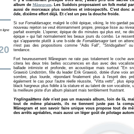
album de
Månegram
. Les Suédois proposaient un folk metal par
aussi de morceaux plus sombres et introspectifs. C'est donc a
öde
, dixième effort déjà. Et c'est un peu la douche froide.
Si sur
Fornaldarsagor,
malgré le côté épique, viking, le trio gardait 
nouveau rejeton se veut étonnamment propre, presque lisse au niveau
n ligne
parfait exemple. L'opener, épique de dix minutes qui plus est, ne d
épique
» qui fait normalement les beaux jours du combo. Le ressenti
qui s'apparente plutôt à une b-side de
Fornaldarsagor
tant on attend
n'est pas des propositions comme "Adis Fall", "Stridsgalten" ou
20
tendance.
Fort heureusement Månegram ne rate pas totalement le coche av
citera les deux très belles occurrences en duo avec des vocalistes
ballade intimiste et profonde, en acoustique mais surtout "En sna
Grawsiö Lindström, fille du leader Erik
Grawsiö
, dotée d'une voix a
sombre, plus lourde, répondant finalement plus à l'esprit des pr
également le cas pour l'autre réelle réussite, "Vitta vettr", plus ép
black hargneux plus fidèle à la stature et au talent de son vocaliste, u
la meilleure piste d'un album plaisant mais terriblement frustrant.
Ynglingaättens öde
n'est pas un mauvais album, loin de là, mal
tout de même plaisants, ils ne tiennent juste pas la comp
Månegram et son savoir faire unique vous propose tout de mê
des arrêts agréables, mais aussi un léger goût de pilotage auto