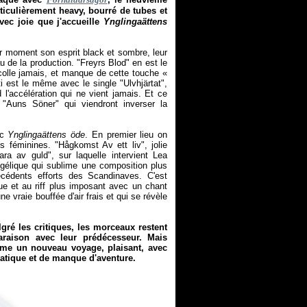
ticulièrement heavy, bourré de tubes et
vec joie que j'accueille
Ynglingaättens
par moment son esprit black et sombre, leur
 de la production. "Freyrs Blod" en est le
écolle jamais, et manque de cette touche «
 est le même avec le single "Ulvhjärtat",
 l'accélération qui ne vient jamais. Et ce
 "Auns Söner" qui viendront inverser la
ec
Ynglingaättens öde
. En premier lieu on
 féminines. "Hågkomst Av ett liv", jolie
ra av guld", sur laquelle intervient Lea
ngélique qui sublime une composition plus
écédents efforts des Scandinaves. C'est
ique et au riff plus imposant avec un chant
ne vraie bouffée d'air frais et qui se révèle
gré les critiques, les morceaux restent
araison avec leur prédécesseur. Mais
me un nouveau voyage, plaisant, avec
matique et de manque d'aventure.