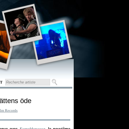
T
aättens öde
lm Records
claque avec
Fornaldarsagor
, le neuvième