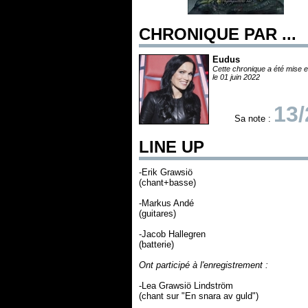
CHRONIQUE PAR ...
Eudus
Cette chronique a été mise e
le 01 juin 2022
13/
Sa note :
LINE UP
-Erik Grawsiö
(chant+basse)
-Markus Andé
(guitares)
-Jacob Hallegren
(batterie)
Ont participé à l'enregistrement :
-Lea Grawsiö Lindström
(chant sur "En snara av guld")