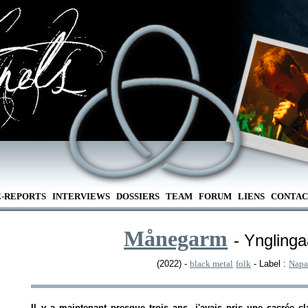
E-REPORTS
INTERVIEWS
DOSSIERS
TEAM
FORUM
LIENS
CONTAC
Månegarm
- Yngling
(2022) -
black metal
folk
- Label :
Napa
Il y a maintenant presque trois ans, j'avais pris une sacrée 