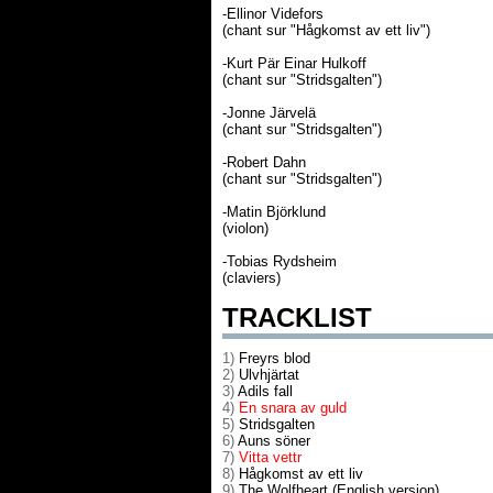
-Ellinor Videfors
(chant sur "Hågkomst av ett liv")
-Kurt Pär Einar Hulkoff
(chant sur "Stridsgalten")
-Jonne Järvelä
(chant sur "Stridsgalten")
-Robert Dahn
(chant sur "Stridsgalten")
-Matin Björklund
(violon)
-Tobias Rydsheim
(claviers)
TRACKLIST
1)
Freyrs blod
2)
Ulvhjärtat
3)
Adils fall
4)
En snara av guld
5)
Stridsgalten
6)
Auns söner
7)
Vitta vettr
8)
Hågkomst av ett liv
9)
The Wolfheart (English version)