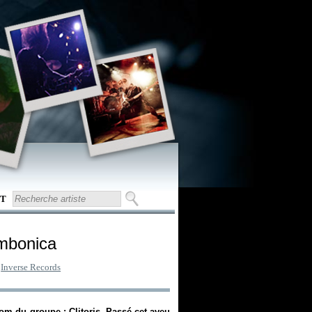
T
mbonica
:
Inverse Records
om du groupe : Clitoris. Passé cet aveu