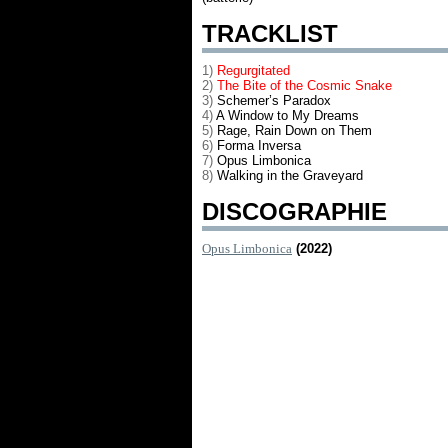
TRACKLIST
1)
Regurgitated
2)
The Bite of the Cosmic Snake
3)
Schemer’s Paradox
4)
A Window to My Dreams
5)
Rage, Rain Down on Them
6)
Forma Inversa
7)
Opus Limbonica
8)
Walking in the Graveyard
DISCOGRAPHIE
Opus Limbonica
(2022)