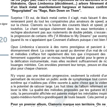
libératoire,
Opus Limbonica
(décidément…) arbore fièrement de
d’un black metal manifestement hargneux et haineux confirm
"Regurgitated" ou "Rage, Rain Down on Them".
Surprise ! Et oui, de black metal certes il s’agit, mais faisant fi d
renieraient point du tout les compatriotes plus amateurs de speed, 
n ligne
sur la chose. Clamoris ou la fusion des courants black et speed, p
toutefois. Le chant navigue clairement dans les eaux territoriales d
rechigne absolument pas aux roulements de double pédale, s’essaie a
la progression de certains riffs ("A Window to My Dreams" par exemp
20
(quand ils ne s’appelaient que Covenant d’ailleurs puisque c’est bien
Opus Limbonica
s’associe à des noms prestigieux et parvient à 
étonnamment élevé. La crainte qui aurait pu dominer d’un mal de cr
et mélodies s’efface fort rapidement dès lors que s’imposent des
fermement supportée par un niveau technique parfait pour le genre p
la déification instrumentale, mais elles recèlent suffisamment de r
louanges méritées. Ces envolées prennent leur temps, preuve en étan
plus pour chaque chanson.
N’y voyez pas une tentation progressive, seulement la volonté d’un
permettant de réconcilier un public avide de symphonique tout com
extrême qui n’oubliera pas d’être ouverte à autre chose que la viol
a le potentiel de ratisser large. Les huit titres de l’album referment
lever la tête. La qualité des mélodies proposées par les guitares et 
cela, la personnalité affichée est patente malgré les inévitables insp
spatio-médiévo-horrifico-grandiloquent de toute beauté. Cela permet pa
Pour un premier album, Clamoris marque son territoire. On ne