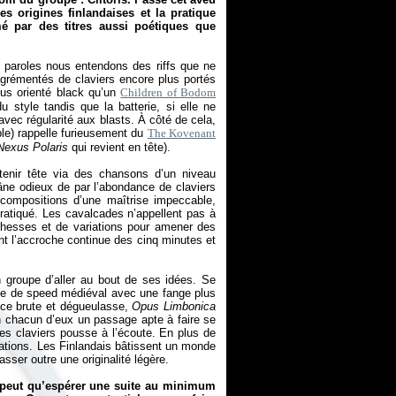
s origines finlandaises et la pratique
é par des titres aussi poétiques que
es paroles nous entendons des riffs que ne
agrémentés de claviers encore plus portés
lus orienté black qu’un
Children of Bodom
u style tandis que la batterie, si elle ne
vec régularité aux blasts. À côté de cela,
le) rappelle furieusement du
The Kovenant
Nexus Polaris
qui revient en tête).
tenir tête via des chansons d’un niveau
âne odieux de par l’abondance de claviers
 compositions d’une maîtrise impeccable,
ratiqué. Les cavalcades n’appellent pas à
ichesses et de variations pour amener des
t l’accroche continue des cinq minutes et
 groupe d’aller au bout de ses idées. Se
me de speed médiéval avec une fange plus
ence brute et dégueulasse,
Opus Limbonica
 en chacun d’eux un passage apte à faire se
les claviers pousse à l’écoute. En plus de
irations. Les Finlandais bâtissent un monde
sser outre une originalité légère.
 peut qu’espérer une suite au minimum