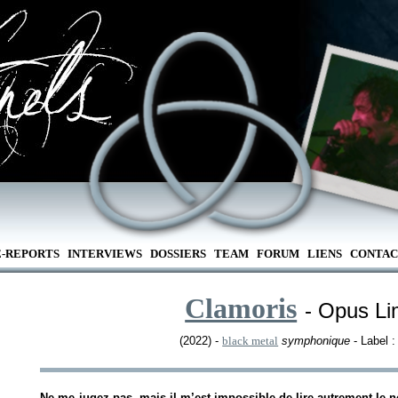
E-REPORTS
INTERVIEWS
DOSSIERS
TEAM
FORUM
LIENS
CONTAC
Clamoris
- Opus Li
(2022) -
black metal
symphonique
- Label 
Ne me jugez pas, mais il m’est impossible de lire autrement le n