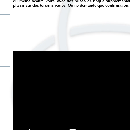
du même acabit. Voire, avec des prises de risque supplémentair
plaisir sur des terrains variés. On ne demande que confirmation.