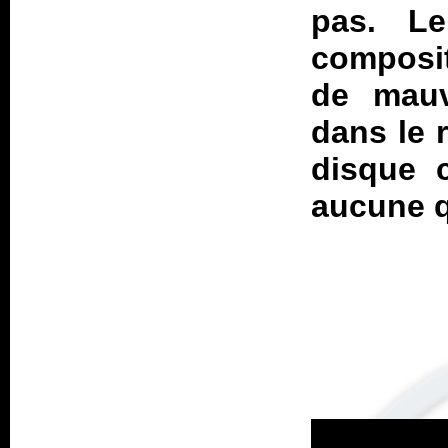
pas. L
composi
de mauv
dans le r
disque 
aucune q