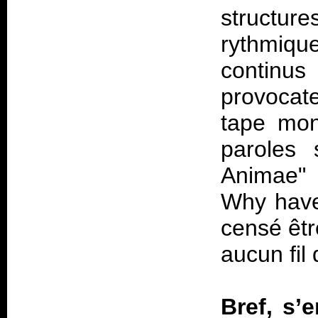
structur
rythmiqu
continu
provocate
tape mon
paroles 
Animae" a
Why have
censé êtr
aucun fil 
Bref, s’