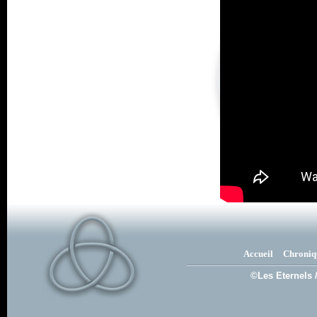
Accueil
Chroniq
©Les Eternels 