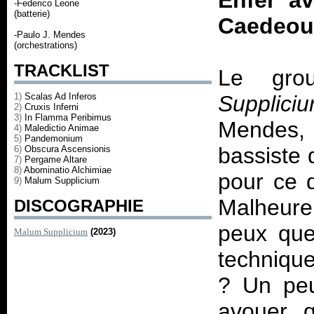
Enfer a
-Federico Leone
(batterie)
Caedeous
-Paulo J. Mendes
(orchestrations)
TRACKLIST
Le gro
1)
Scalas Ad Inferos
Supplici
2)
Cruxis Inferni
3)
In Flamma Peribimus
Mendes, 
4)
Maledictio Animae
5)
Pandemonium
bassiste 
6)
Obscura Ascensionis
7)
Pergame Altare
8)
Abominatio Alchimiae
pour ce 
9)
Malum Supplicium
Malheureu
DISCOGRAPHIE
peux que
Malum Supplicium
(2023)
techniqu
? Un peu
avouer q