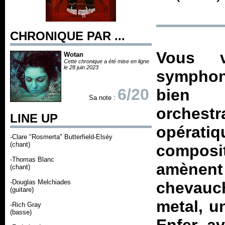
CHRONIQUE PAR ...
Vous 
Wotan
Cette chronique a été mise en ligne
le 28 juin 2023
symphon
6/20
bien 
Sa note :
orchest
LINE UP
opéra
-Clare "Rosmerta" Butterfield-Elséy
(chant)
composi
-Thomas Blanc
amènent
(chant)
-Douglas Melchiades
chevauch
(guitare)
metal, 
-Rich Gray
(basse)