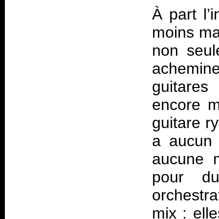
À part l’i
moins mau
non seul
achemine
guitares
encore m
guitare r
a aucun r
aucune m
pour d
orchestr
mix : ell