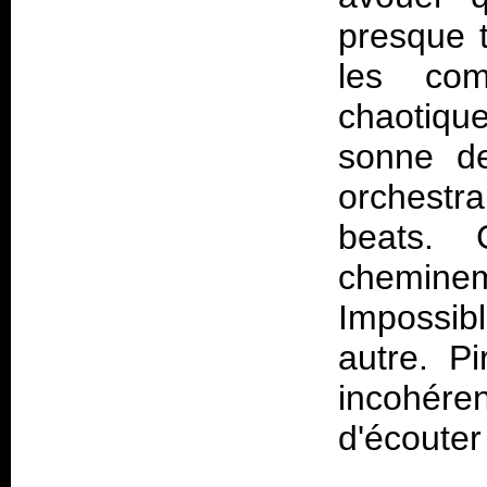
presque 
les com
chaotiq
sonne d
orchestra
beats.
cheminem
Impossib
autre. Pi
incohéren
d'écouter