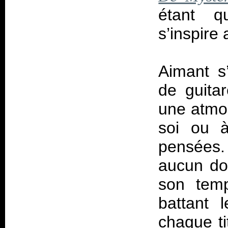
étant q
s’inspire
Aimant s
de guita
une atmos
soi ou à
pensées.
aucun do
son temp
battant 
chaque ti