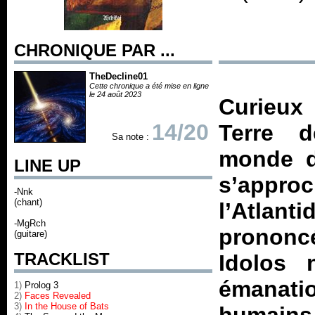
CHRONIQUE PAR ...
TheDecline01
Cette chronique a été mise en ligne
le 24 août 2023
Curieux 
14/20
Terre 
Sa note :
monde d
LINE UP
s’appro
-Nnk
(chant)
l’Atlan
-MgRch
prononc
(guitare)
TRACKLIST
Idolos
émanati
1)
Prolog 3
2)
Faces Revealed
3)
In the House of Bats