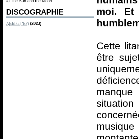
humains
4)
The Sun and the Moon
moi. Et
DISCOGRAPHIE
humblem
Ajchikaj (EP)
(2023)
Cette lita
être suje
uniquem
déficie
manque d
situatio
concern
musique
montan