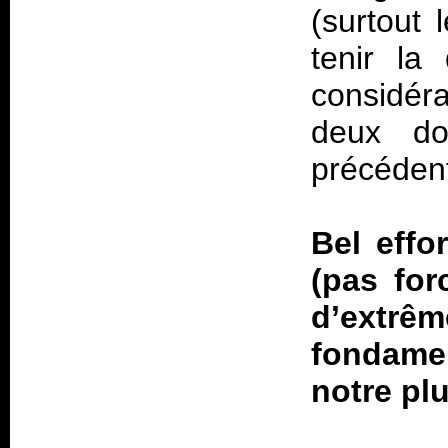
(surtout 
tenir la
considér
deux do
précéden
Bel effo
(pas for
d’extrêm
fondame
notre pl