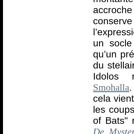
accroche
conserve 
l’express
un socle
qu’un pré
du stella
Idolos 
.
Smohalla
cela vien
les coups
of Bats" 
De Myste