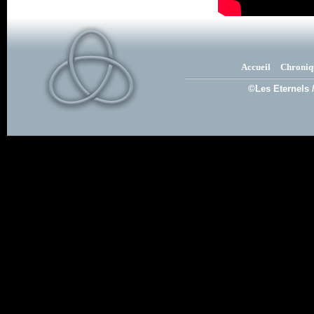
Accueil
Chroniq
©Les Eternels 