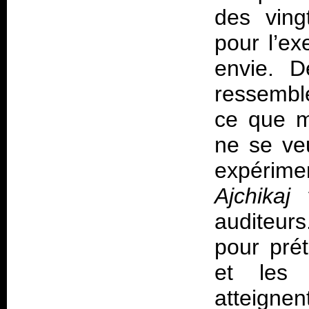
des ving
pour l’ex
envie. D
ressembl
ce que m
ne se ve
expérimen
Ajchikaj
f
auditeurs
pour pré
et les 
atteign