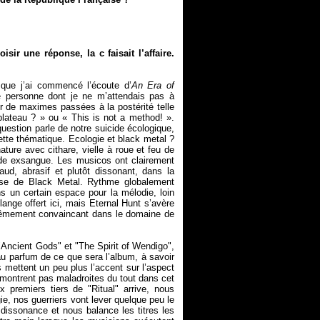
oisir une réponse, la c faisait l’affaire.
 que j’ai commencé l’écoute d’
An Era of
ne personne dont je ne m’attendais pas à
ur de maximes passées à la postérité telle
plateau ?
» ou « This is not a method! ».
question parle de notre suicide écologique,
cette thématique. Ecologie et black metal ?
ature avec cithare, vielle à roue et feu de
nde exsangue. Les musicos ont clairement
ud, abrasif et plutôt dissonant, dans la
ise de Black Metal. Rythme globalement
 un certain espace pour la mélodie, loin
ange offert ici, mais Eternal Hunt s’avère
xtrêmement convaincant dans le domaine de
Ancient Gods" et "The Spirit of Wendigo",
u parfum de ce que sera l’album, à savoir
 mettent un peu plus l’accent sur l’aspect
 montrent pas maladroites du tout dans cet
x premiers tiers de "Ritual" arrive, nous
e, nos guerriers vont lever quelque peu le
 dissonance et nous balance les titres les