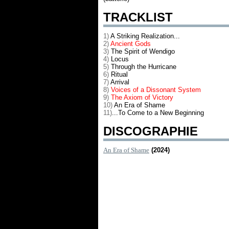
TRACKLIST
1)
A Striking Realization...
2)
Ancient Gods
3)
The Spirit of Wendigo
4)
Locus
5)
Through the Hurricane
6)
Ritual
7)
Arrival
8)
Voices of a Dissonant System
9)
The Axiom of Victory
10)
An Era of Shame
11)
...To Come to a New Beginning
DISCOGRAPHIE
An Era of Shame
(2024)