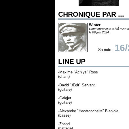
CHRONIQUE PAR ...
Winter
Cette chronique a été mise e
le 09 juin 2024
16/
Sa note :
LINE UP
-Maxime "Achlys" Roos
(chant)
-David "Ægir" Servant
(guitare)
-Gelgjer
(guitare)
-Alexandre "Hecatoncheire" Blanjoie
(basse)
-Zhand
(batterie)