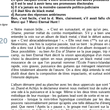
a) Il est le seul à avoir tenu ses promesses électorales
b) Il n’a jamais eu la moindre casserole politico-judiciaire
c) Il était féru de black metal
d) Aucune des réponses antérieures
Bon, c’est facile, c’est la d. Mais, clairement, s’il avait fallu ch
Merci qui ? Merci Eternal Hunt !
n ligne
«
Notre maison brûle…
» C’est en sursautant, et pas qu’un peu,
Shame
, premier méfait du combo montpelliérain. S’il y a bien u
entendre la voix sur un album de black metal, c’était le défunt aute
20
que «
C’est abracadabrantesque !
», «
Elle veut mes c***s sur un 
Néanmoins, une fois la surprise passée, tout se tient : la phrase en 
elle a donc tout à fait la place en introduction d’un album évoquant 
Deux possibilités : ou bien
An Era of Shame
se la joue pagan, trip n
camp, ou bien Eternal Hunt décrit la vision apocalyptique d’un mo
choisi la deuxième option en nous proposant un black metal costa
mouvance de ce que l’on pourrait nommer l’École Franco-Islanda
rapide, voix graves, puissance des guitares qui ménagent néanmoins
d’être totalement absente de l’œuvre. On a donc déjà entendu le mél
plutôt doué dans la composition de titres impactants, et surtout e
l’intensité déployée.
L’album démarre pied au plancher avec les deux uppercuts que sont "
où Zhand et Achlys le déclameur énervé nous mettent tout de suite a
une ode à la puissance et à la rage. Même si les deux titres suivants
mélodique de leur musique - les guitares lead sont de sortie et ne se
exercice - lorsque la mini-trêve hypnotique constituée par les deu
pouvons raisonnablement penser qu’après une telle débauche d’énergi
pied. Que nenni ! Après la «
pause
», le groupe met l’accent sur la