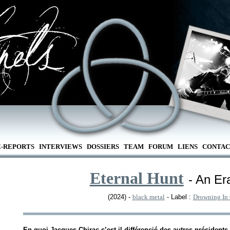
E-REPORTS
INTERVIEWS
DOSSIERS
TEAM
FORUM
LIENS
CONTAC
Eternal Hunt
- An Er
(2024) -
black metal
- Label :
Drowning In
En quoi Jacques Chirac s’est-il différencié des autres président