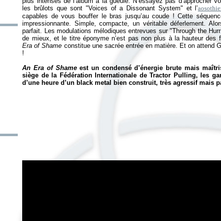
plus intenses de l’album à la gueule. N’essayez pas d’approcher vo
les brûlots que sont "Voices of a Dissonant System" et l’
aosothi
capables de vous bouffer le bras jusqu’au coude ! Cette séquenc
impressionnante. Simple, compacte, un véritable déferlement. Alor
parfait. Les modulations mélodiques entrevues sur "Through the Hurr
de mieux, et le titre éponyme n’est pas non plus à la hauteur des 
Era of Shame
constitue une sacrée entrée en matière. Et on attend
!
An Era of Shame
est un condensé d’énergie brute mais maîtri
siège de la Fédération Internationale de Tractor Pulling, les ga
d’une heure d’un black metal bien construit, très agressif mais p