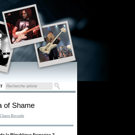
T
a of Shame
 Chaos Records
s de la République Française ?