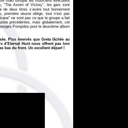
tre main lorsque les musiciens exécutent
en
"The Axiom of Victory", les gars sont
e de deux titres s’avère tout bonnement
s, première œuvre oblige, tout n’est pas
icane" ne sont pas ce que le groupe a fait
furies précédentes, mais globalement, cet
 Georges Pompidou pour le deuxième album
sée. Plus énervés que Greta lâchée au
rs d’Eternal Hunt nous offrent pas loin
as bas du front. Un excellent départ !